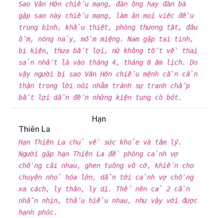
Sao Vân Hớn chiếu mạng, đàn ông hay đàn bà
gặp sao này chiếu mạng, làm ăn mọi việc đều
trung bình, khẩu thiệt, phòng thương tật, đâu
ốm, nóng nảy, mồm miệng. Nam gặp tai tinh,
bị kiện, thưa bất lợi, nữ không tốt về thai
sản nhất là vào tháng 4, tháng 8 âm lịch. Do
vậy người bị sao Vân Hớn chiếu mệnh cần cẩn
thận trong lời nói nhằm tránh sự tranh chấp
bất lợi dẫn đến những kiện tụng cò bót.
Hạn
Thiên La
Hạn Thiên La chủ về sức khỏe và tâm lý.
Người gặp hạn Thiên La đề phòng cảnh vợ
chồng cãi nhau, ghen tuông vô cớ, khiến cho
chuyện nhỏ hóa lớn, dẫn tới cảnh vợ chồng
xa cách, ly thân, ly dị. Thế nên cả 2 cần
nhẫn nhịn, thấu hiểu nhau, như vậy với được
hạnh phúc.