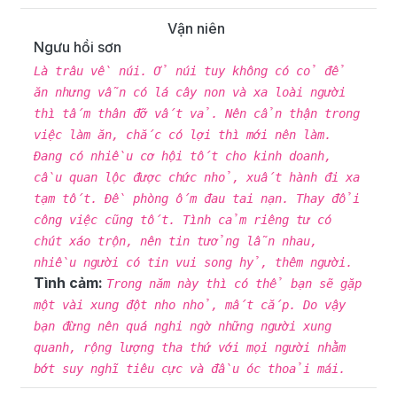
Vận niên
Ngưu hồi sơn
Là trâu về núi. Ở núi tuy không có cỏ để
ăn nhưng vẫn có lá cây non và xa loài người
thì tấm thân đỡ vất vả. Nên cẩn thận trong
việc làm ăn, chắc có lợi thì mới nên làm.
Đang có nhiều cơ hội tốt cho kinh doanh,
cầu quan lộc được chức nhỏ, xuất hành đi xa
tạm tốt. Đề phòng ốm đau tai nạn. Thay đổi
công việc cũng tốt. Tình cảm riêng tư có
chút xáo trộn, nên tin tưởng lẫn nhau,
nhiều người có tin vui song hỷ, thêm người.
Tình cảm:
Trong năm này thì có thể bạn sẽ gặp
một vài xung đột nho nhỏ, mất cắp. Do vậy
bạn đừng nên quá nghi ngờ những người xung
quanh, rộng lượng tha thứ với mọi người nhằm
bớt suy nghĩ tiêu cực và đầu óc thoải mái.