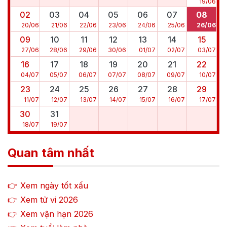
19
/
06
02
03
04
05
06
07
08
20
/
06
21
/
06
22
/
06
23
/
06
24
/
06
25
/
06
26
/
06
09
10
11
12
13
14
15
27
/
06
28
/
06
29
/
06
30
/
06
01
/
07
02
/
07
03
/
07
16
17
18
19
20
21
22
04
/
07
05
/
07
06
/
07
07
/
07
08
/
07
09
/
07
10
/
07
23
24
25
26
27
28
29
11
/
07
12
/
07
13
/
07
14
/
07
15
/
07
16
/
07
17
/
07
30
31
18
/
07
19
/
07
Quan tâm nhất
👉 Xem ngày tốt xấu
👉 Xem tử vi
2026
👉 Xem vận hạn
2026