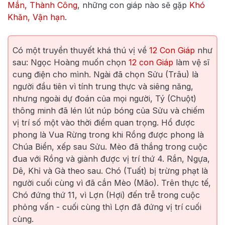
Mắn, Thành Công
, những con giáp nào sẽ gặp
Khó
Khăn, Vận hạn
.
Có một truyền thuyết khá thú vị về
12 Con Giáp
như
sau: Ngọc Hoàng muốn chọn
12 con Giáp
làm vệ sĩ
cung điện cho mình. Ngài đã chọn Sửu (Trâu) là
người đầu tiên vì tính trung thực và siêng năng,
nhưng ngoài dự đoán của mọi người, Tý (Chuột)
thông minh đã lén lút núp bóng của Sửu và chiếm
vị trí số một vào thời điểm quan trọng. Hổ được
phong là Vua Rừng trong khi Rồng được phong là
Chúa Biển, xếp sau Sửu. Mèo đã thắng trong cuộc
đua với Rồng và giành được vị trí thứ 4. Rắn, Ngựa,
Dê, Khỉ và Gà theo sau. Chó (Tuất) bị trừng phạt là
người cuối cùng vì đã cắn Mèo (Mão). Trên thực tế,
Chó đứng thứ 11, vì Lợn (Hợi) đến trễ trong cuộc
phỏng vấn - cuối cùng thì Lợn đã đứng vị trí cuối
cùng.