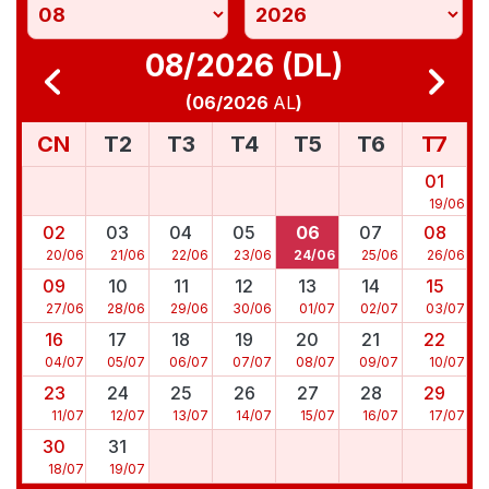
08/2026 (DL)
(
06/2026
AL
)
CN
T2
T3
T4
T5
T6
T7
01
19
/
06
02
03
04
05
06
07
08
20
/
06
21
/
06
22
/
06
23
/
06
24
/
06
25
/
06
26
/
06
09
10
11
12
13
14
15
27
/
06
28
/
06
29
/
06
30
/
06
01
/
07
02
/
07
03
/
07
16
17
18
19
20
21
22
04
/
07
05
/
07
06
/
07
07
/
07
08
/
07
09
/
07
10
/
07
23
24
25
26
27
28
29
11
/
07
12
/
07
13
/
07
14
/
07
15
/
07
16
/
07
17
/
07
30
31
18
/
07
19
/
07