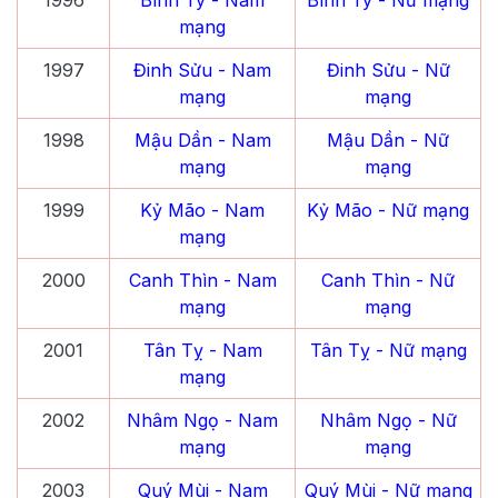
1996
Bính Tý
- Nam
Bính Tý
- Nữ mạng
mạng
1997
Đinh Sửu
- Nam
Đinh Sửu
- Nữ
mạng
mạng
1998
Mậu Dần
- Nam
Mậu Dần
- Nữ
mạng
mạng
1999
Kỷ Mão
- Nam
Kỷ Mão
- Nữ mạng
mạng
2000
Canh Thìn
- Nam
Canh Thìn
- Nữ
mạng
mạng
2001
Tân Tỵ
- Nam
Tân Tỵ
- Nữ mạng
mạng
2002
Nhâm Ngọ
- Nam
Nhâm Ngọ
- Nữ
mạng
mạng
2003
Quý Mùi
- Nam
Quý Mùi
- Nữ mạng