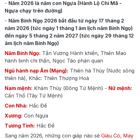
-
Năm 2026 là năm con Ngựa (Hành Lộ Chi Mã -
Ngựa chạy trên đường)
-
Năm Bính Ngọ 2026 bắt đầu từ ngày 17 tháng 2
năm 2026 (tức ngày 1 tháng 1 âm lịch năm Bính Ngọ)
đến ngày 5 tháng 2 năm 2027 (tức ngày 29 tháng 12
âm lịch năm Bính Ngọ)
Năm Bính Ngọ
:
Tần Vương Hành khiển, Thiên Mao
hành binh chi thần, Ngọc Tào phán quan
Ngũ hành nạp Âm (Mạng):
Thiên hà Thủy (Nước sông
thiên hà)
, Khắc:
Thiên Thượng Hoả
Nam mệnh:
Khảm Thủy (Đông Tứ Mệnh)
-
Nữ mệnh:
Cấn Thổ (Tây Tứ Mệnh)
Con Nhà:
Hắc Ðế
Xương:
Con Ngựa
Tương Tinh:
Hắc Ðế
Sang năm
2026
, những con giáp nào sẽ
Giàu Có, May