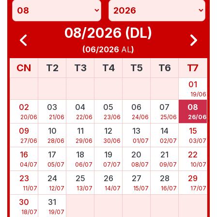
08/2026 (DL)
(
06/2026
AL
)
CN
T2
T3
T4
T5
T6
T7
01
19
/
06
02
03
04
05
06
07
08
20
/
06
21
/
06
22
/
06
23
/
06
24
/
06
25
/
06
26
/
06
09
10
11
12
13
14
15
27
/
06
28
/
06
29
/
06
30
/
06
01
/
07
02
/
07
03
/
07
16
17
18
19
20
21
22
04
/
07
05
/
07
06
/
07
07
/
07
08
/
07
09
/
07
10
/
07
23
24
25
26
27
28
29
11
/
07
12
/
07
13
/
07
14
/
07
15
/
07
16
/
07
17
/
07
30
31
18
/
07
19
/
07