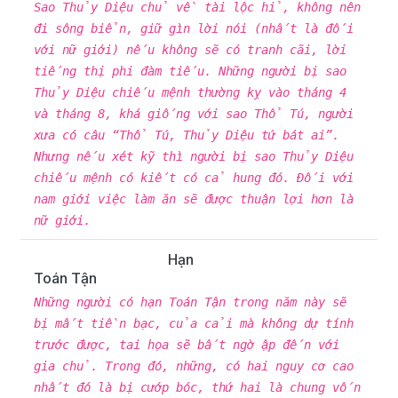
Sao Thủy Diệu chủ về tài lộc hỉ, không nên
đi sông biển, giữ gìn lời nói (nhất là đối
với nữ giới) nếu không sẽ có tranh cãi, lời
tiếng thị phi đàm tiếu. Những người bị sao
Thủy Diệu chiếu mệnh thường kỵ vào tháng 4
và tháng 8, khá giống với sao Thổ Tú, người
xưa có câu “Thổ Tú, Thủy Diệu tứ bát ai”.
Nhưng nếu xét kỹ thì người bị sao Thủy Diệu
chiếu mệnh có kiết có cả hung đó. Đối với
nam giới việc làm ăn sẽ được thuận lợi hơn là
nữ giới.
Hạn
Toán Tận
Những người có hạn Toán Tận trong năm này sẽ
bị mất tiền bạc, của cải mà không dự tính
trước được, tai họa sẽ bất ngờ ập đến với
gia chủ. Trong đó, những, có hai nguy cơ cao
nhất đó là bị cướp bóc, thứ hai là chung vốn