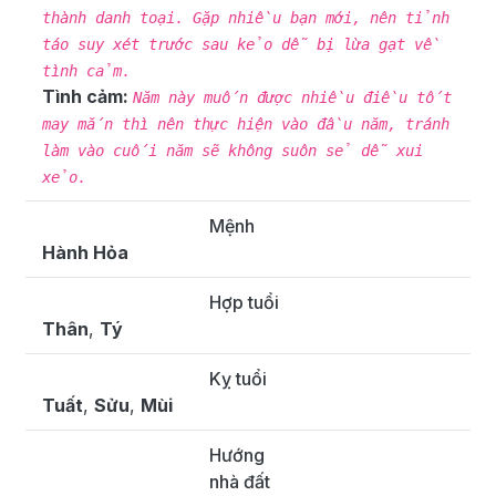
thành danh toại. Gặp nhiều bạn mới, nên tỉnh
táo suy xét trước sau kẻo dễ bị lừa gạt về
tình cảm.
Tình cảm:
Năm này muốn được nhiều điều tốt
may mắn thì nên thực hiện vào đầu năm, tránh
làm vào cuối năm sẽ không suôn sẻ dễ xui
xẻo.
Mệnh
Hành Hỏa
Hợp tuổi
Thân
,
Tý
Kỵ tuổi
Tuất
,
Sửu
,
Mùi
Hướng
nhà đất