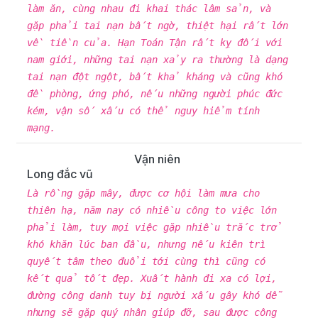
làm ăn, cùng nhau đi khai thác lâm sản, và
gặp phải tai nạn bất ngờ, thiệt hại rất lớn
về tiền của. Hạn Toán Tận rất kỵ đối với
nam giới, những tai nạn xảy ra thường là dạng
tai nạn đột ngột, bất khả kháng và cũng khó
đề phòng, ứng phó, nếu những người phúc đức
kém, vận số xấu có thể nguy hiểm tính
mạng.
Vận niên
Long đắc vũ
Là rồng gặp mây, được cơ hội làm mưa cho
thiên hạ, năm nay có nhiều công to việc lớn
phải làm, tuy mọi việc gặp nhiều trắc trở
khó khăn lúc ban đầu, nhưng nếu kiên trì
quyết tâm theo đuổi tới cùng thì cũng có
kết quả tốt đẹp. Xuất hành đi xa có lợi,
đường công danh tuy bị người xấu gây khó dễ
nhưng sẽ gặp quý nhân giúp đỡ, sau được công