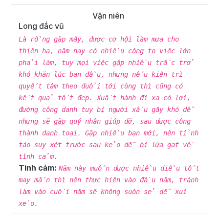
Vận niên
Long đắc vũ
Là rồng gặp mây, được cơ hội làm mưa cho
thiên hạ, năm nay có nhiều công to việc lớn
phải làm, tuy mọi việc gặp nhiều trắc trở
khó khăn lúc ban đầu, nhưng nếu kiên trì
quyết tâm theo đuổi tới cùng thì cũng có
kết quả tốt đẹp. Xuất hành đi xa có lợi,
đường công danh tuy bị người xấu gây khó dễ
nhưng sẽ gặp quý nhân giúp đỡ, sau được công
thành danh toại. Gặp nhiều bạn mới, nên tỉnh
táo suy xét trước sau kẻo dễ bị lừa gạt về
tình cảm.
Tình cảm:
Năm này muốn được nhiều điều tốt
may mắn thì nên thực hiện vào đầu năm, tránh
làm vào cuối năm sẽ không suôn sẻ dễ xui
xẻo.