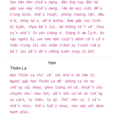
Sao Vân Hớn chiếu mạng, đàn ông hay đàn bà
gặp sao này chiếu mạng, làm ăn mọi việc đều
trung bình, khẩu thiệt, phòng thương tật, đâu
ốm, nóng nảy, mồm miệng. Nam gặp tai tinh,
bị kiện, thưa bất lợi, nữ không tốt về thai
sản nhất là vào tháng 4, tháng 8 âm lịch. Do
vậy người bị sao Vân Hớn chiếu mệnh cần cẩn
thận trong lời nói nhằm tránh sự tranh chấp
bất lợi dẫn đến những kiện tụng cò bót.
Hạn
Thiên La
Hạn Thiên La chủ về sức khỏe và tâm lý.
Người gặp hạn Thiên La đề phòng cảnh vợ
chồng cãi nhau, ghen tuông vô cớ, khiến cho
chuyện nhỏ hóa lớn, dẫn tới cảnh vợ chồng
xa cách, ly thân, ly dị. Thế nên cả 2 cần
nhẫn nhịn, thấu hiểu nhau, như vậy với được
hạnh phúc.