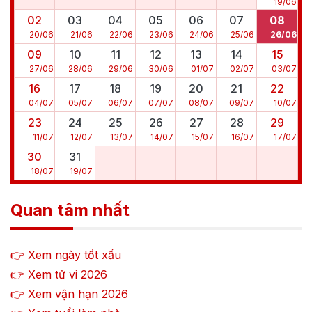
19
/
06
02
03
04
05
06
07
08
20
/
06
21
/
06
22
/
06
23
/
06
24
/
06
25
/
06
26
/
06
09
10
11
12
13
14
15
27
/
06
28
/
06
29
/
06
30
/
06
01
/
07
02
/
07
03
/
07
16
17
18
19
20
21
22
04
/
07
05
/
07
06
/
07
07
/
07
08
/
07
09
/
07
10
/
07
23
24
25
26
27
28
29
11
/
07
12
/
07
13
/
07
14
/
07
15
/
07
16
/
07
17
/
07
30
31
18
/
07
19
/
07
Quan tâm nhất
👉 Xem ngày tốt xấu
👉 Xem tử vi
2026
👉 Xem vận hạn
2026