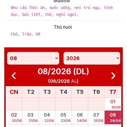
Maslow
Nhu cầu Thức ăn, nước uống, nơi trú ngụ, tình
dục, bài tiết, thở, nghỉ ngơi.
Thú nuôi
Chó, Trâu, Dê
08/2026 (DL)
(
06/2026
AL
)
CN
T2
T3
T4
T5
T6
T7
01
19
/
06
02
03
04
05
06
07
08
20
/
06
21
/
06
22
/
06
23
/
06
24
/
06
25
/
06
26
/
06