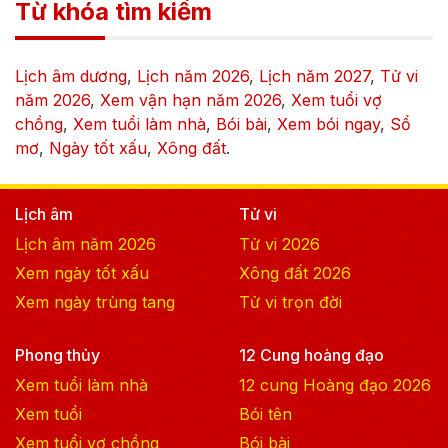
Từ khóa tìm kiếm
Lịch âm dương
,
Lịch năm
2026
,
Lịch năm
2027
,
Tử vi
năm
2026
,
Xem vận hạn năm
2026
,
Xem tuổi vợ
chồng
,
Xem tuổi làm nhà
,
Bói bài
,
Xem bói ngay
,
Sổ
mơ
,
Ngày tốt xấu
,
Xông đất
.
Lịch âm
Tử vi
Lịch âm năm
2026
Tử vi
2026
Xem ngày tốt xấu
Xông đất
2026
Xem ngày trùng tang
Tử vi trọn đời
Phong thủy
12 Cung hoàng đạo
Xem tuổi làm nhà
12 cung Hoàng đạo
2026
Xem tuổi
Bói tên
Xem tuổi vợ chồng
Bói bài