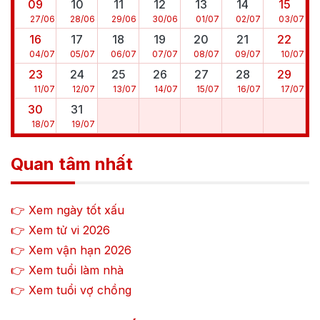
09
10
11
12
13
14
15
27
/
06
28
/
06
29
/
06
30
/
06
01
/
07
02
/
07
03
/
07
16
17
18
19
20
21
22
04
/
07
05
/
07
06
/
07
07
/
07
08
/
07
09
/
07
10
/
07
23
24
25
26
27
28
29
11
/
07
12
/
07
13
/
07
14
/
07
15
/
07
16
/
07
17
/
07
30
31
18
/
07
19
/
07
Quan tâm nhất
👉 Xem ngày tốt xấu
👉 Xem tử vi
2026
👉 Xem vận hạn
2026
👉 Xem tuổi làm nhà
👉 Xem tuổi vợ chồng