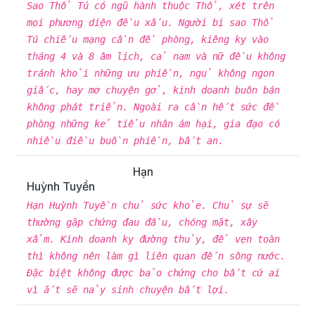
Sao Thổ Tú có ngũ hành thuộc Thổ, xét trên
mọi phương diện đều xấu. Người bị sao Thổ
Tú chiếu mạng cần đề phòng, kiêng kỵ vào
tháng 4 và 8 âm lịch, cả nam và nữ đều không
tránh khỏi những ưu phiền, ngủ không ngon
giấc, hay mơ chuyện gở, kinh doanh buôn bán
không phát triển. Ngoài ra cần hết sức đề
phòng những kẻ tiểu nhân ám hại, gia đạo có
nhiều điều buồn phiền, bất an.
Hạn
Huỳnh Tuyền
Hạn Huỳnh Tuyền chủ sức khỏe. Chủ sự sẽ
thường gặp chứng đau đầu, chóng mặt, xây
xẩm. Kinh doanh kỵ đường thủy, để vẹn toàn
thì không nên làm gì liên quan đến sông nước.
Đặc biệt không được bảo chứng cho bất cứ ai
vì ắt sẽ nảy sinh chuyện bất lợi.