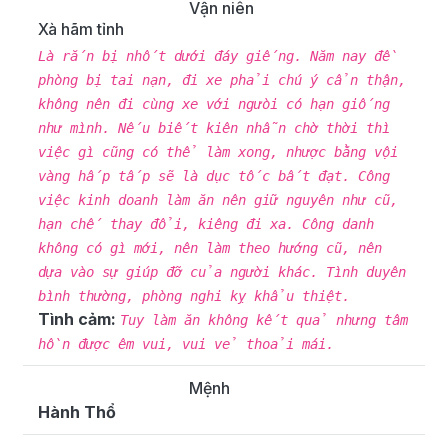
Vận niên
Xà hãm tỉnh
Là rắn bị nhốt dưới đáy giếng. Năm nay đề
phòng bị tai nạn, đi xe phải chú ý cẩn thận,
không nên đi cùng xe với ngưòi có hạn giống
như mình. Nếu biết kiên nhẫn chờ thời thì
việc gì cũng có thể làm xong, nhược bằng vội
vàng hấp tấp sẽ là dục tốc bất đạt. Công
việc kinh doanh làm ăn nên giữ nguyên như cũ,
hạn chế thay đổi, kiêng đi xa. Công danh
không có gì mới, nên làm theo hướng cũ, nên
dựa vào sự giúp đỡ của người khác. Tình duyên
bình thường, phòng nghi kỵ khẩu thiệt.
Tình cảm:
Tuy làm ăn không kết quả nhưng tâm
hồn được êm vui, vui vẻ thoải mái.
Mệnh
Hành Thổ