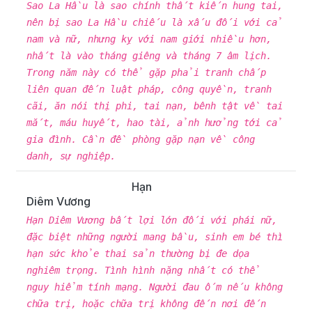
Sao La Hầu là sao chính thất kiến hung tai,
nên bị sao La Hầu chiếu là xấu đối với cả
nam và nữ, nhưng kỵ với nam giới nhiều hơn,
nhất là vào tháng giêng và tháng 7 âm lịch.
Trong năm này có thể gặp phải tranh chấp
liên quan đến luật pháp, công quyền, tranh
cãi, ăn nói thị phi, tai nạn, bênh tật về tai
mắt, máu huyết, hao tài, ảnh hưởng tới cả
gia đình. Cần đề phòng gặp nạn về công
danh, sự nghiệp.
Hạn
Diêm Vương
Hạn Diêm Vương bất lợi lớn đối với phái nữ,
đặc biệt những người mang bầu, sinh em bé thì
hạn sức khỏe thai sản thường bị đe dọa
nghiêm trọng. Tình hình nặng nhất có thể
nguy hiểm tính mạng. Người đau ốm nếu không
chữa trị, hoặc chữa trị không đến nơi đến