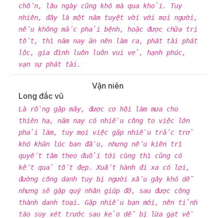
chốn, lâu ngày cũng khó mà qua khỏi. Tuy
nhiên, đây là một năm tuyệt vời với mọi người,
nếu không mắc phải bệnh, hoặc được chữa trị
tốt, thì năm nay ăn nên làm ra, phát tài phát
lộc, gia đình luôn luôn vui vẻ, hạnh phúc,
vạn sự phát tài.
Vận niên
Long đắc vũ
Là rồng gặp mây, được cơ hội làm mưa cho
thiên hạ, năm nay có nhiều công to việc lớn
phải làm, tuy mọi việc gặp nhiều trắc trở
khó khăn lúc ban đầu, nhưng nếu kiên trì
quyết tâm theo đuổi tới cùng thì cũng có
kết quả tốt đẹp. Xuất hành đi xa có lợi,
đường công danh tuy bị người xấu gây khó dễ
nhưng sẽ gặp quý nhân giúp đỡ, sau được công
thành danh toại. Gặp nhiều bạn mới, nên tỉnh
táo suy xét trước sau kẻo dễ bị lừa gạt về