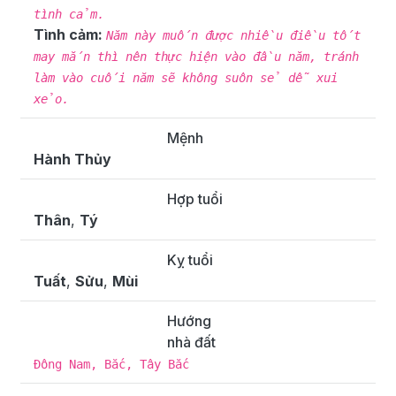
tình cảm.
Tình cảm:
Năm này muốn được nhiều điều tốt
may mắn thì nên thực hiện vào đầu năm, tránh
làm vào cuối năm sẽ không suôn sẻ dễ xui
xẻo.
Mệnh
Hành Thủy
Hợp tuổi
Thân
,
Tý
Kỵ tuổi
Tuất
,
Sửu
,
Mùi
Hướng
nhà đất
Đông Nam, Bắc, Tây Bắc