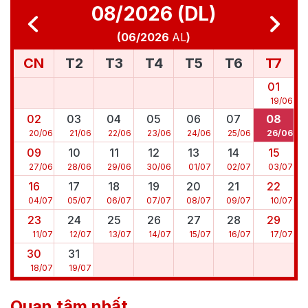
08/2026 (DL)
(
06/2026
AL
)
CN
T2
T3
T4
T5
T6
T7
01
19
/
06
02
03
04
05
06
07
08
20
/
06
21
/
06
22
/
06
23
/
06
24
/
06
25
/
06
26
/
06
09
10
11
12
13
14
15
27
/
06
28
/
06
29
/
06
30
/
06
01
/
07
02
/
07
03
/
07
16
17
18
19
20
21
22
04
/
07
05
/
07
06
/
07
07
/
07
08
/
07
09
/
07
10
/
07
23
24
25
26
27
28
29
11
/
07
12
/
07
13
/
07
14
/
07
15
/
07
16
/
07
17
/
07
30
31
18
/
07
19
/
07
Quan tâm nhất