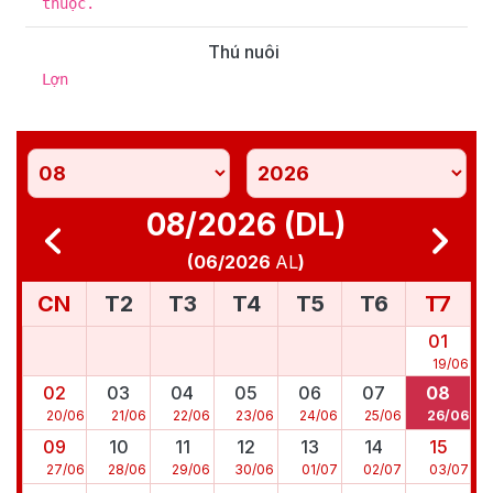
thuộc.
Thú nuôi
Lợn
08/2026 (DL)
(
06/2026
AL
)
CN
T2
T3
T4
T5
T6
T7
01
19
/
06
02
03
04
05
06
07
08
20
/
06
21
/
06
22
/
06
23
/
06
24
/
06
25
/
06
26
/
06
09
10
11
12
13
14
15
27
/
06
28
/
06
29
/
06
30
/
06
01
/
07
02
/
07
03
/
07