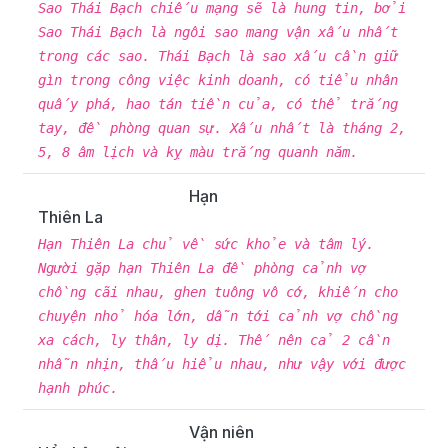
Sao Thái Bạch chiếu mạng sẽ là hung tin, bởi
Sao Thái Bạch là ngôi sao mang vận xấu nhất
trong các sao. Thái Bạch là sao xấu cần giữ
gìn trong công việc kinh doanh, có tiểu nhân
quấy phá, hao tán tiền của, có thể trắng
tay, đề phòng quan sự. Xấu nhất là tháng 2,
5, 8 âm lịch và kỵ màu trắng quanh năm.
Hạn
Thiên La
Hạn Thiên La chủ về sức khỏe và tâm lý.
Người gặp hạn Thiên La đề phòng cảnh vợ
chồng cãi nhau, ghen tuông vô cớ, khiến cho
chuyện nhỏ hóa lớn, dẫn tới cảnh vợ chồng
xa cách, ly thân, ly dị. Thế nên cả 2 cần
nhẫn nhịn, thấu hiểu nhau, như vậy với được
hạnh phúc.
Vận niên