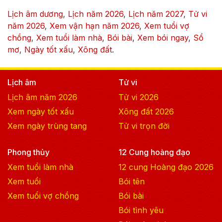
Lịch âm dương
,
Lịch năm
2026
,
Lịch năm
2027
,
Tử vi
năm
2026
,
Xem vận hạn năm
2026
,
Xem tuổi vợ
chồng
,
Xem tuổi làm nhà
,
Bói bài
,
Xem bói ngay
,
Sổ
mơ
,
Ngày tốt xấu
,
Xông đất
.
Lịch âm
Tử vi
Lịch âm năm
2026
Tử vi
2026
Xem ngày tốt xấu
Xông đất
2026
Xem ngày trùng tang
Tử vi trọn đời
Phong thủy
12 Cung hoàng đạo
Xem tuổi làm nhà
12 cung Hoàng đạo
2026
Xem tuổi
Bói tên
Xem tuổi vợ chồng
Bói bài
Bói tình yêu