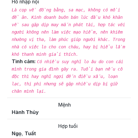
Hổ nhập nội
Là cọp về đồng bằng, sa mạc, không có mồi
để ăn. Kinh doanh buôn bán lúc đầu khó khăn
về sau gặp dịp may mắn phát tài, hợp tác với
người không nên làm việc mạo hiểm, nên khiêm
nhường vị tha, làm phúc giúp người khác. Trong
nhà có việc lo cho con cháu, hay bị hiểu lầm
khó thanh minh giải thích.
Tình cảm:
Có nhiều suy nghĩ lo âu do con cái
mình trong gia đình gây ra. Tuổi bạn nếu cô
độc thì hay nghĩ ngợi đến điều xấu, loạn
lạc, thị phi nhưng sẽ gặp nhiều dịp bị giữ
chân mình lại.
Mệnh
Hành Thủy
Hợp tuổi
Ngọ
,
Tuất