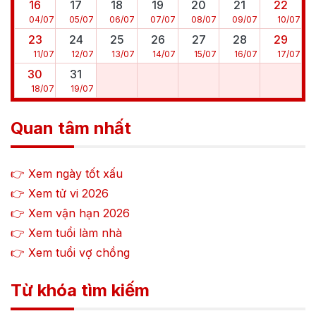
16
17
18
19
20
21
22
04
/
07
05
/
07
06
/
07
07
/
07
08
/
07
09
/
07
10
/
07
23
24
25
26
27
28
29
11
/
07
12
/
07
13
/
07
14
/
07
15
/
07
16
/
07
17
/
07
30
31
18
/
07
19
/
07
Quan tâm nhất
👉 Xem ngày tốt xấu
👉 Xem tử vi
2026
👉 Xem vận hạn
2026
👉 Xem tuổi làm nhà
👉 Xem tuổi vợ chồng
Từ khóa tìm kiếm