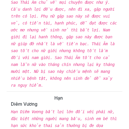
Sao Thái Âm chủ về mọi chuyện được như ý.
Cầu danh lợi đều được, nên đi xa, gặp người
trên có lợi. Phụ nữ gặp sao này sẽ được vui
vẻ, có tiền tài, hạnh phúc, dễ đạt được các
ước mơ nhưng về sinh nở thì bất lợi. Nam
giới đi lại hanh thông, gặp sao này được bạn
nữ giúp đỡ nhất là về tiền bạc. Thái Âm là
sao tốt cho nữ giới nhưng không tốt lắm
đối với nam giới. Sao Thái Âm tốt cho cả
nam lẫn nữ vào tháng chín nhưng lại kỵ tháng
mười một. Nữ bị sao này chiếu mệnh sẽ mang
nhiều bệnh tật, không nên sinh đẻ dễ xảy
ra nguy hiểm.
Hạn
Diêm Vương
Hạn Diêm Vương bất lợi lớn đối với phái nữ,
đặc biệt những người mang bầu, sinh em bé thì
hạn sức khỏe thai sản thường bị đe dọa