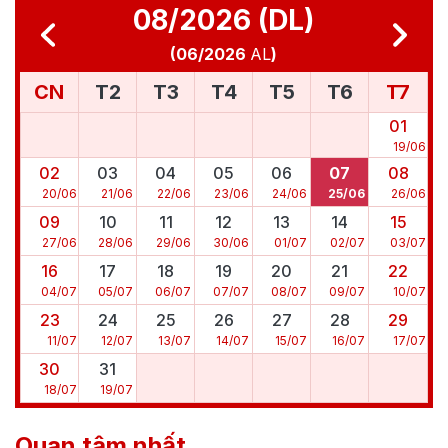
08/2026 (DL)
(
06/2026
AL
)
CN
T2
T3
T4
T5
T6
T7
01
19
/
06
02
03
04
05
06
07
08
20
/
06
21
/
06
22
/
06
23
/
06
24
/
06
25
/
06
26
/
06
09
10
11
12
13
14
15
27
/
06
28
/
06
29
/
06
30
/
06
01
/
07
02
/
07
03
/
07
16
17
18
19
20
21
22
04
/
07
05
/
07
06
/
07
07
/
07
08
/
07
09
/
07
10
/
07
23
24
25
26
27
28
29
11
/
07
12
/
07
13
/
07
14
/
07
15
/
07
16
/
07
17
/
07
30
31
18
/
07
19
/
07
Quan tâm nhất