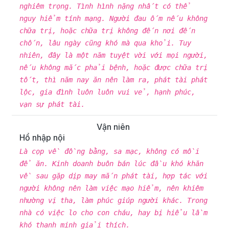
nghiêm trọng. Tình hình nặng nhất có thể
nguy hiểm tính mạng. Người đau ốm nếu không
chữa trị, hoặc chữa trị không đến nơi đến
chốn, lâu ngày cũng khó mà qua khỏi. Tuy
nhiên, đây là một năm tuyệt vời với mọi người,
nếu không mắc phải bệnh, hoặc được chữa trị
tốt, thì năm nay ăn nên làm ra, phát tài phát
lộc, gia đình luôn luôn vui vẻ, hạnh phúc,
vạn sự phát tài.
Vận niên
Hổ nhập nội
Là cọp về đồng bằng, sa mạc, không có mồi
để ăn. Kinh doanh buôn bán lúc đầu khó khăn
về sau gặp dịp may mắn phát tài, hợp tác với
người không nên làm việc mạo hiểm, nên khiêm
nhường vị tha, làm phúc giúp người khác. Trong
nhà có việc lo cho con cháu, hay bị hiểu lầm
khó thanh minh giải thích.