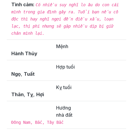
Tình cảm:
Có nhiều suy nghĩ lo âu do con cái
mình trong gia đình gây ra. Tuổi bạn nếu cô
độc thì hay nghĩ ngợi đến điều xấu, loạn
lạc, thị phi nhưng sẽ gặp nhiều dịp bị giữ
chân mình lại.
Mệnh
Hành Thủy
Hợp tuổi
Ngọ
,
Tuất
Kỵ tuổi
Thân
,
Tỵ
,
Hợi
Hướng
nhà đất
Đông Nam, Bắc, Tây Bắc