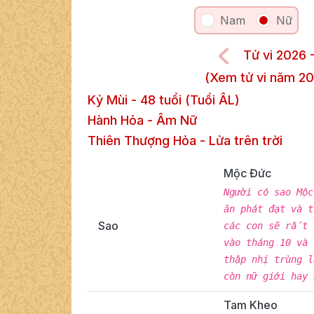
Nam
Nữ
Tử vi 2026 
(Xem tử vi năm 20
Kỷ Mùi
-
48
tuổi (Tuổi ÂL)
Hành Hỏa
-
Âm
Nữ
Thiên Thượng Hỏa
-
Lửa trên trời
Mộc Đức
Người có sao Mộ
ăn phát đạt và 
Sao
các con sẽ rất 
vào tháng 10 và
thập nhị trùng 
còn nữ giới hay
Tam Kheo