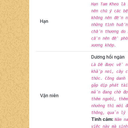
Hạn Tam Kheo là
nên chú ý các b
không nên đến n
Hạn
những tình huố
chấn thương do 
cần nên đề phòn
xương khớp.
Dương hồi ngàn
Là Dê được về 
khắp nơi, cây 
thức. Công danh
gặp dịp phát tà
mắn đang chờ đợ
Vận niên
thêm người, thê
nhường thì mới 
thông, quản lý
Tình cảm:
Năm n
việc này mà sin