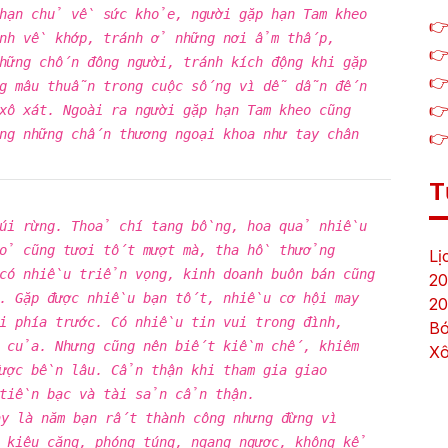
 hạn chủ về sức khỏe, người gặp hạn Tam kheo
👉
ệnh về khớp, tránh ở những nơi ẩm thấp,
👉
hững chốn đông người, tránh kích động khi gặp
👉
ng mâu thuẫn trong cuộc sống vì dễ dẫn đến
👉
xô xát. Ngoài ra người gặp hạn Tam kheo cũng
g những chấn thương ngoại khoa như tay chân
👉
T
núi rừng. Thoả chí tang bồng, hoa quả nhiều
cỏ cũng tươi tốt mượt mà, tha hồ thưởng
Lị
 có nhiều triển vọng, kinh doanh buôn bán cũng
20
i. Gặp được nhiều bạn tốt, nhiều cơ hội may
20
i phía trước. Có nhiều tin vui trong đình,
Bó
m của. Nhưng cũng nên biết kiềm chế, khiêm
Xô
được bền lâu. Cẩn thận khi tham gia giao
 tiền bạc và tài sản cẩn thận.
ay là năm bạn rất thành công nhưng đừng vì
h kiêu căng, phóng túng, ngang ngược, không kể