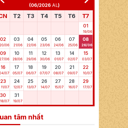
(
06/2026
AL
)
CN
T2
T3
T4
T5
T6
T7
01
19
/
06
02
03
04
05
06
07
08
20
/
06
21
/
06
22
/
06
23
/
06
24
/
06
25
/
06
26
/
06
09
10
11
12
13
14
15
27
/
06
28
/
06
29
/
06
30
/
06
01
/
07
02
/
07
03
/
07
16
17
18
19
20
21
22
04
/
07
05
/
07
06
/
07
07
/
07
08
/
07
09
/
07
10
/
07
23
24
25
26
27
28
29
11
/
07
12
/
07
13
/
07
14
/
07
15
/
07
16
/
07
17
/
07
30
31
18
/
07
19
/
07
uan tâm nhất