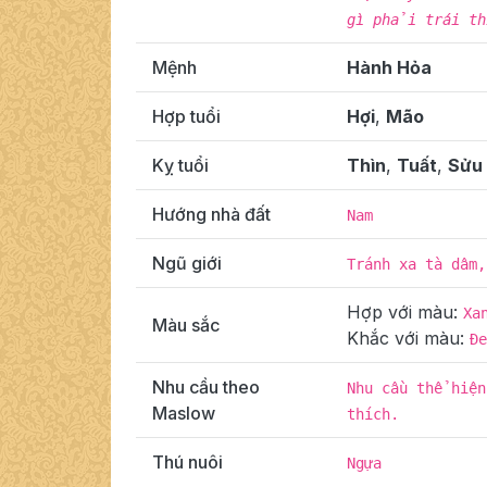
gì phải trái th
Mệnh
Hành Hỏa
Hợp tuổi
Hợi
,
Mão
Kỵ tuổi
Thìn
,
Tuất
,
Sửu
Hướng nhà đất
Nam
Ngũ giới
Tránh xa tà dâm,
Hợp với màu:
Xa
Màu sắc
Khắc với màu:
Đe
Nhu cầu theo
Nhu cầu thể hiện
Maslow
thích.
Thú nuôi
Ngựa