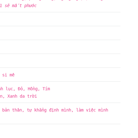
ì sẽ mất phước
 si mê
nh lục, Đỏ, Hồng, Tím
n, Xanh da trời
 bản thân, tự khẳng định mình, làm việc mình