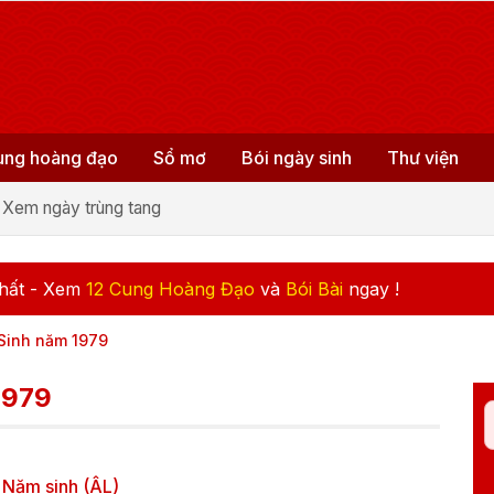
ung hoàng đạo
Sổ mơ
Bói ngày sinh
Thư viện
Xem ngày trùng tang
hất - Xem
12 Cung Hoàng Đạo
và
Bói Bài
ngay !
 Sinh năm 1979
1979
Năm sinh (ÂL)