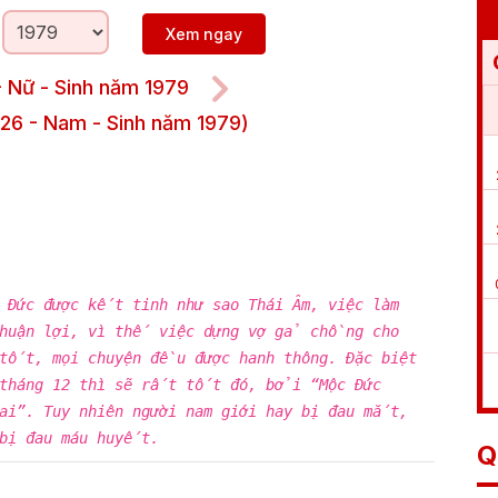
Xem ngay
- Nữ - Sinh năm 1979
26 - Nam - Sinh năm 1979)
c Đức được kết tinh như sao Thái Âm, việc làm
thuận lợi, vì thế việc dựng vợ gả chồng cho
tốt, mọi chuyện đều được hanh thông. Đặc biệt
 tháng 12 thì sẽ rất tốt đó, bởi “Mộc Đức
lai”. Tuy nhiên người nam giới hay bị đau mắt,
 bị đau máu huyết.
Q