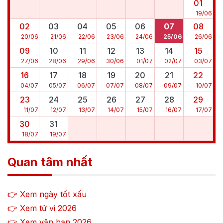
01
19
/
06
02
03
04
05
06
07
08
20
/
06
21
/
06
22
/
06
23
/
06
24
/
06
25
/
06
26
/
06
09
10
11
12
13
14
15
27
/
06
28
/
06
29
/
06
30
/
06
01
/
07
02
/
07
03
/
07
16
17
18
19
20
21
22
04
/
07
05
/
07
06
/
07
07
/
07
08
/
07
09
/
07
10
/
07
23
24
25
26
27
28
29
11
/
07
12
/
07
13
/
07
14
/
07
15
/
07
16
/
07
17
/
07
30
31
18
/
07
19
/
07
Quan tâm nhất
👉 Xem ngày tốt xấu
👉 Xem tử vi
2026
👉 Xem vận hạn
2026