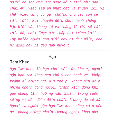
Người có sao Mộc Đức được kết tinh như sao
Thái Âm, việc làm ăn phát đạt và thuận lợi, vì
thế việc dựng vợ gả chồng cho các con sẽ
rất tốt, mọi chuyện đều được hanh thông.
Đặc biệt vào tháng 10 và tháng 12 thì sẽ rất
tốt đó, bởi “Mộc Đức thập nhị trùng lai”.
Tuy nhiên người nam giới hay bị đau mắt, còn
nữ giới hay bị đau máu huyết.
Hạn
Tam Kheo
Hạn Tam Kheo là hạn chủ về sức khỏe, người
gặp hạn Tam kheo nên chú ý các bệnh về khớp,
tránh ở những nơi ẩm thấp, không nên đến
những chốn đông người, tránh kích động khi
gặp những tình huống mâu thuẫn trong cuộc
sống vì dễ dẫn đến chấn thương do xô xát.
Ngoài ra người gặp hạn Tam kheo cũng cần nên
đề phòng những chấn thương ngoại khoa như