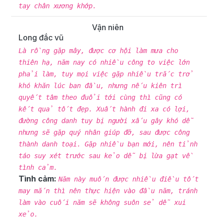
tay chân xương khớp.
Vận niên
Long đắc vũ
Là rồng gặp mây, được cơ hội làm mưa cho
thiên hạ, năm nay có nhiều công to việc lớn
phải làm, tuy mọi việc gặp nhiều trắc trở
khó khăn lúc ban đầu, nhưng nếu kiên trì
quyết tâm theo đuổi tới cùng thì cũng có
kết quả tốt đẹp. Xuất hành đi xa có lợi,
đường công danh tuy bị người xấu gây khó dễ
nhưng sẽ gặp quý nhân giúp đỡ, sau được công
thành danh toại. Gặp nhiều bạn mới, nên tỉnh
táo suy xét trước sau kẻo dễ bị lừa gạt về
tình cảm.
Tình cảm:
Năm này muốn được nhiều điều tốt
may mắn thì nên thực hiện vào đầu năm, tránh
làm vào cuối năm sẽ không suôn sẻ dễ xui
xẻo.