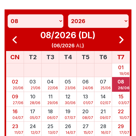
08/2026 (DL)
(
06/2026
AL
)
CN
T2
T3
T4
T5
T6
T7
01
19
/
06
02
03
04
05
06
07
08
20
/
06
21
/
06
22
/
06
23
/
06
24
/
06
25
/
06
26
/
06
09
10
11
12
13
14
15
27
/
06
28
/
06
29
/
06
30
/
06
01
/
07
02
/
07
03
/
07
16
17
18
19
20
21
22
04
/
07
05
/
07
06
/
07
07
/
07
08
/
07
09
/
07
10
/
07
23
24
25
26
27
28
29
11
/
07
12
/
07
13
/
07
14
/
07
15
/
07
16
/
07
17
/
07