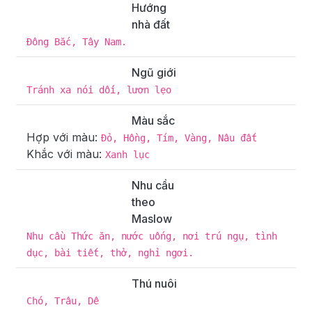
Hướng
nhà đất
Đông Bắc, Tây Nam.
Ngũ giới
Tránh xa nói dối, lươn lẹo
Màu sắc
Hợp với màu:
Đỏ, Hồng, Tím, Vàng, Nâu đất
Khắc với màu:
Xanh lục
Nhu cầu
theo
Maslow
Nhu cầu Thức ăn, nước uống, nơi trú ngụ, tình
dục, bài tiết, thở, nghỉ ngơi.
Thú nuôi
Chó, Trâu, Dê