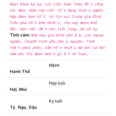
đoạt khoa bảng, xin việc hoặc thay đổi công
tác được nhận vào chỗ tốt đang thiếu người.
Gặp được bạn tốt, có tin vui trong gia đình.
Tiêu pha tốn kém nhiều, cho vay mượn khó
đòi. Hạn chế đến nơi tiệc tùng, ăn uống.
Tình cảm:
Năm này gia đình yên ấm, con ngoan
ngoãn, chuyện tình yêu như ý nguyện. Tinh
thần phơi phới, tâm hồn nhiều mơ ước là một
năm ước thì được muốn gì ắt sẽ toại.
Mệnh
Hành Thổ
Hợp tuổi
Hợi
,
Mùi
Kỵ tuổi
Tý
,
Ngọ
,
Dậu