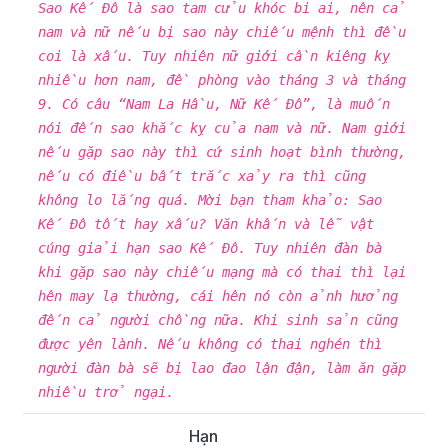
Sao Kế Đô là sao tam cửu khóc bi ai, nên cả
nam và nữ nếu bị sao này chiếu mệnh thì đều
coi là xấu. Tuy nhiên nữ giới cần kiêng kỵ
nhiều hơn nam, đề phòng vào tháng 3 và tháng
9. Có câu “Nam La Hầu, Nữ Kế Đô”, là muốn
nói đến sao khắc kỵ của nam và nữ. Nam giới
nếu gặp sao này thì cứ sinh hoạt bình thường,
nếu có điều bất trắc xảy ra thì cũng
không lo lắng quá. Mời bạn tham khảo: Sao
Kế Đô tốt hay xấu? Văn khấn và lễ vật
cúng giải hạn sao Kế Đô. Tuy nhiên đàn bà
khi gặp sao này chiếu mạng mà có thai thì lại
hên may lạ thường, cái hên nó còn ảnh hưởng
đến cả người chồng nữa. Khi sinh sản cũng
được yên lành. Nếu không có thai nghén thì
người đàn bà sẽ bị lao đao lận đận, làm ăn gặp
nhiều trở ngại.
Hạn