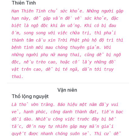
Thiên Tinh
Hạn Thiên Tinh chủ sức khỏe. Những người gặp
hạn này, dễ gặp vấn đề về sức khỏe, đặc
biệt là ngộ độc khi ăn uống. Khi có bị đau
ốm, song song với việc chữa trị, thì phải
thành tâm cầu xin Trời Phật phù hộ độ trì thì
bệnh tình mới mau chóng thuyên giảm. Với
những người phụ nữ mang thai, cũng dễ bị ngộ
độc, nếu trèo cao, hoặc cố lấy những đồ
vật trên cao, dễ bị té ngã, dẫn tới trụy
thai.
Vận niên
Thổ lộng nguyệt
Là thỏ vờn trăng. Báo hiệu một năm đầy vui
vẻ, hạnh phúc, công danh thành đạt, tiền bạc
dồi dào. Nhiều công việc trước đây bị bế
tắc, đến nay tự nhiên gặp may mắn giải
quyết được nhanh chóng suôn sẻ. Thi cử dễ