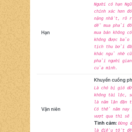
Người có hạn Ng
chính xác hơn đ
nặng nhất, rõ r
dễ mua phải đồ
Hạn
mua bán không c
không được bảo 
tịch thu bởi đâ
khác ngủ nhờ c
phải người gian
của mình.
Khuyển cuồng p
Là chó bị gió d
không tài lộc, 
là năm lận đận 
Vận niên
Có thể năm nay 
vượt qua thì sẽ
Tình cảm:
Đừng 
là điều tốt để