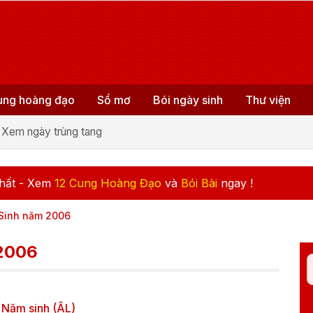
ung hoàng đạo
Sổ mơ
Bói ngày sinh
Thư viện
Xem ngày trùng tang
hất - Xem
12 Cung Hoàng Đạo
và
Bói Bài
ngay !
 Sinh năm 2006
 2006
Năm sinh (ÂL)