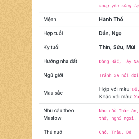
sóng yên sóng lặ
Mệnh
Hành Thổ
Hợp tuổi
Dần
,
Ngọ
Kỵ tuổi
Thìn
,
Sửu
,
Mùi
Hướng nhà đất
Đông Bắc, Tây Na
Ngũ giới
Tránh xa nói dối
Hợp với màu:
Đỏ
Màu sắc
Khắc với màu:
Xa
Nhu cầu theo
Nhu cầu Thức ăn,
Maslow
thở, nghỉ ngơi.
Thú nuôi
Chó, Trâu, Dê