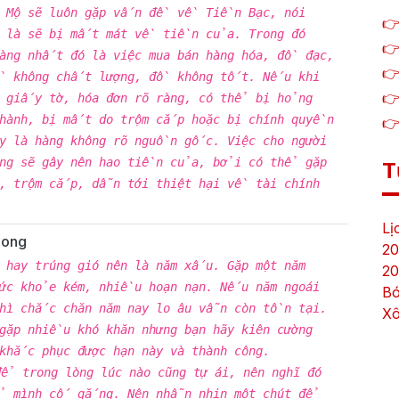
ũ Mộ sẽ luôn gặp vấn đề về Tiền Bạc, nói
👉
ó là sẽ bị mất mát về tiền của. Trong đó
👉
àng nhất đó là việc mua bán hàng hóa, đồ đạc,
👉
 không chất lượng, đồ không tốt. Nếu khi
👉
ó giấy tờ, hóa đơn rõ ràng, có thể bị hỏng
hành, bị mất do trộm cắp hoặc bị chính quyền
👉
y là hàng không rõ nguồn gốc. Việc cho người
ũng sẽ gây nên hao tiền của, bởi có thể gặp
T
, trộm cắp, dẫn tới thiệt hại về tài chính
Lị
hong
20
ữ hay trúng gió nên là năm xấu. Gặp một năm
20
sức khỏe kém, nhiều hoạn nạn. Nếu năm ngoái
Bó
thì chắc chăn năm nay lo âu vẫn còn tồn tại.
Xô
gặp nhiều khó khăn nhưng bạn hãy kiên cường
 khắc phục được hạn này và thành công.
để trong lòng lúc nào cũng tự ái, nên nghĩ đó
 mình cố gắng. Nên nhẫn nhịn một chút để