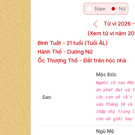
Nam
Nữ
Tử vi 2026 
(Xem tử vi năm 20
Bính Tuất
-
21
tuổi (Tuổi ÂL)
Hành Thổ
-
Dương
Nữ
Ốc Thượng Thổ
-
Đất trên nóc nhà
Mộc Đức
Người có sao Mộ
ăn phát đạt và 
Sao
các con sẽ rất 
vào tháng 10 và
thập nhị trùng 
còn nữ giới hay
Ngũ Mộ