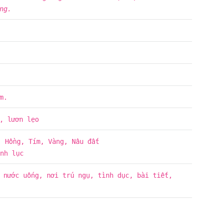
ng.
m.
, lươn lẹo
, Hồng, Tím, Vàng, Nâu đất
nh lục
 nước uống, nơi trú ngụ, tình dục, bài tiết,