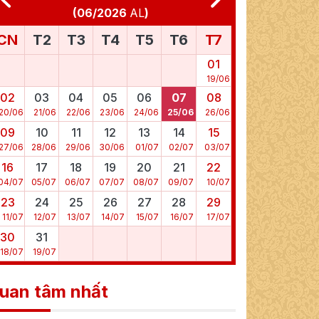
(
06/2026
AL
)
CN
T2
T3
T4
T5
T6
T7
01
19
/
06
02
03
04
05
06
07
08
20
/
06
21
/
06
22
/
06
23
/
06
24
/
06
25
/
06
26
/
06
09
10
11
12
13
14
15
27
/
06
28
/
06
29
/
06
30
/
06
01
/
07
02
/
07
03
/
07
16
17
18
19
20
21
22
04
/
07
05
/
07
06
/
07
07
/
07
08
/
07
09
/
07
10
/
07
23
24
25
26
27
28
29
11
/
07
12
/
07
13
/
07
14
/
07
15
/
07
16
/
07
17
/
07
30
31
18
/
07
19
/
07
uan tâm nhất