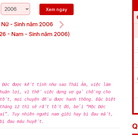
Xem ngay
- Nữ - Sinh năm 2006
26 - Nam - Sinh năm 2006)
c Đức được kết tinh như sao Thái Âm, việc làm
thuận lợi, vì thế việc dựng vợ gả chồng cho
tốt, mọi chuyện đều được hanh thông. Đặc biệt
 tháng 12 thì sẽ rất tốt đó, bởi “Mộc Đức
lai”. Tuy nhiên người nam giới hay bị đau mắt,
 bị đau máu huyết.
Q