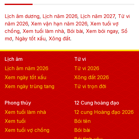
Lịch âm dương
,
Lịch năm
2026
,
Lịch năm
2027
,
Tử vi
năm
2026
,
Xem vận hạn năm
2026
,
Xem tuổi vợ
chồng
,
Xem tuổi làm nhà
,
Bói bài
,
Xem bói ngay
,
Sổ
mơ
,
Ngày tốt xấu
,
Xông đất
.
Lịch âm
Tử vi
Lịch âm năm
2026
Tử vi
2026
Xem ngày tốt xấu
Xông đất
2026
Xem ngày trùng tang
Tử vi trọn đời
Phong thủy
12 Cung hoàng đạo
Xem tuổi làm nhà
12 cung Hoàng đạo
2026
Xem tuổi
Bói tên
Xem tuổi vợ chồng
Bói bài