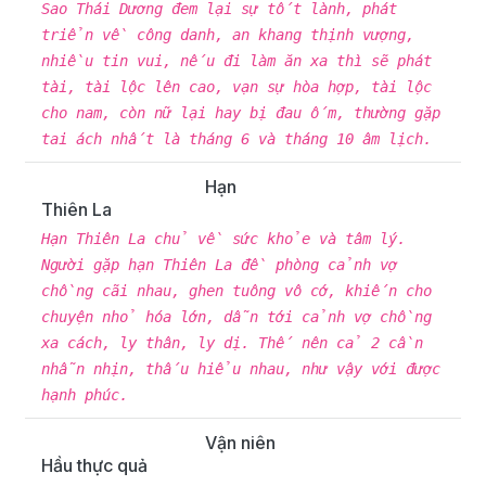
Sao Thái Dương đem lại sự tốt lành, phát
triển về công danh, an khang thịnh vượng,
nhiều tin vui, nếu đi làm ăn xa thì sẽ phát
tài, tài lộc lên cao, vạn sự hòa hợp, tài lộc
cho nam, còn nữ lại hay bị đau ốm, thường gặp
tai ách nhất là tháng 6 và tháng 10 âm lịch.
Hạn
Thiên La
Hạn Thiên La chủ về sức khỏe và tâm lý.
Người gặp hạn Thiên La đề phòng cảnh vợ
chồng cãi nhau, ghen tuông vô cớ, khiến cho
chuyện nhỏ hóa lớn, dẫn tới cảnh vợ chồng
xa cách, ly thân, ly dị. Thế nên cả 2 cần
nhẫn nhịn, thấu hiểu nhau, như vậy với được
hạnh phúc.
Vận niên
Hầu thực quả