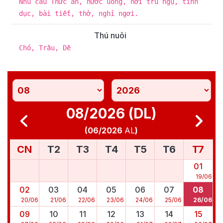
Nhu cầu Thức ăn, nước uống, nơi trú ngụ, tình
dục, bài tiết, thở, nghỉ ngơi.
Thú nuôi
Chó, Trâu, Dê
08/2026 (DL)
(
06/2026
AL
)
CN
T2
T3
T4
T5
T6
T7
01
19
/
06
02
03
04
05
06
07
08
20
/
06
21
/
06
22
/
06
23
/
06
24
/
06
25
/
06
26
/
06
09
10
11
12
13
14
15