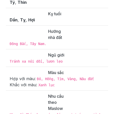
Tý
,
Thìn
Kỵ tuổi
Dần
,
Tỵ
,
Hợi
Hướng
nhà đất
Đông Bắc, Tây Nam.
Ngũ giới
Tránh xa nói dối, lươn lẹo
Màu sắc
Hợp với màu:
Đỏ, Hồng, Tím, Vàng, Nâu đất
Khắc với màu:
Xanh lục
Nhu cầu
theo
Maslow