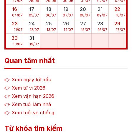
27
/
06
28
/
06
29
/
06
30
/
06
01
/
07
02
/
07
03
/
07
16
17
18
19
20
21
22
04
/
07
05
/
07
06
/
07
07
/
07
08
/
07
09
/
07
10
/
07
23
24
25
26
27
28
29
11
/
07
12
/
07
13
/
07
14
/
07
15
/
07
16
/
07
17
/
07
30
31
18
/
07
19
/
07
Quan tâm nhất
👉 Xem ngày tốt xấu
👉 Xem tử vi
2026
👉 Xem vận hạn
2026
👉 Xem tuổi làm nhà
👉 Xem tuổi vợ chồng
Từ khóa tìm kiếm