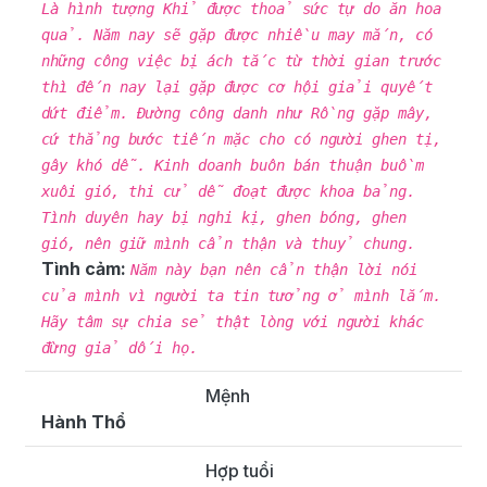
Là hình tượng Khỉ được thoả sức tự do ăn hoa
quả. Năm nay sẽ gặp được nhiều may mắn, có
những công việc bị ách tắc từ thời gian trước
thì đến nay lại gặp được cơ hội giải quyết
dứt điểm. Đường công danh như Rồng gặp mây,
cứ thẳng bước tiến mặc cho có người ghen tị,
gây khó dễ. Kinh doanh buôn bán thuận buồm
xuôi gió, thi cử dễ đoạt được khoa bảng.
Tình duyên hay bị nghi kị, ghen bóng, ghen
gió, nên giữ mình cẩn thận và thuỷ chung.
Tình cảm:
Năm này bạn nên cẩn thận lời nói
của mình vì người ta tin tưởng ở mình lắm.
Hãy tâm sự chia sẻ thật lòng với người khác
đừng giả dối họ.
Mệnh
Hành Thổ
Hợp tuổi