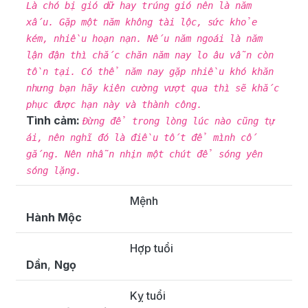
Là chó bị gió dữ hay trúng gió nên là năm
xấu. Gặp một năm không tài lộc, sức khỏe
kém, nhiều hoạn nạn. Nếu năm ngoái là năm
lận đận thì chắc chăn năm nay lo âu vẫn còn
tồn tại. Có thể năm nay gặp nhiều khó khăn
nhưng bạn hãy kiên cường vượt qua thì sẽ khắc
phục được hạn này và thành công.
Tình cảm:
Đừng để trong lòng lúc nào cũng tự
ái, nên nghĩ đó là điều tốt để mình cố
gắng. Nên nhẫn nhịn một chút để sóng yên
sóng lặng.
Mệnh
Hành Mộc
Hợp tuổi
Dần
,
Ngọ
Kỵ tuổi