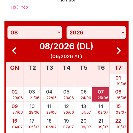
Hổ, Mèo
08/2026 (DL)
(
06/2026
AL
)
CN
T2
T3
T4
T5
T6
T7
01
19
/
06
02
03
04
05
06
07
08
20
/
06
21
/
06
22
/
06
23
/
06
24
/
06
25
/
06
26
/
06
09
10
11
12
13
14
15
27
/
06
28
/
06
29
/
06
30
/
06
01
/
07
02
/
07
03
/
07
16
17
18
19
20
21
22
04
/
07
05
/
07
06
/
07
07
/
07
08
/
07
09
/
07
10
/
07