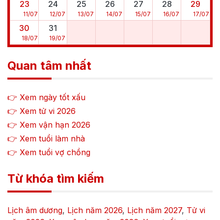
23
24
25
26
27
28
29
11
/
07
12
/
07
13
/
07
14
/
07
15
/
07
16
/
07
17
/
07
30
31
18
/
07
19
/
07
Quan tâm nhất
👉 Xem ngày tốt xấu
👉 Xem tử vi
2026
👉 Xem vận hạn
2026
👉 Xem tuổi làm nhà
👉 Xem tuổi vợ chồng
Từ khóa tìm kiếm
Lịch âm dương
,
Lịch năm
2026
,
Lịch năm
2027
,
Tử vi