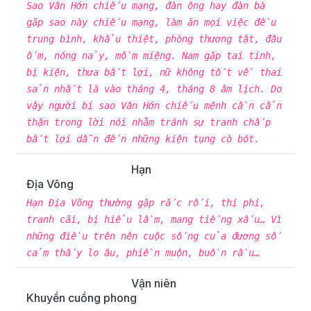
Sao Vân Hớn chiếu mạng, đàn ông hay đàn bà
gặp sao này chiếu mạng, làm ăn mọi việc đều
trung bình, khẩu thiệt, phòng thương tật, đâu
ốm, nóng nảy, mồm miệng. Nam gặp tai tinh,
bị kiện, thưa bất lợi, nữ không tốt về thai
sản nhất là vào tháng 4, tháng 8 âm lịch. Do
vậy người bị sao Vân Hớn chiếu mệnh cần cẩn
thận trong lời nói nhằm tránh sự tranh chấp
bất lợi dẫn đến những kiện tụng cò bót.
Hạn
Địa Võng
Hạn Địa Võng thường gặp rắc rối, thị phi,
tranh cãi, bị hiểu lầm, mang tiếng xấu… Vì
những điều trên nên cuộc sống của đương số
cảm thấy lo âu, phiền muộn, buồn rầu…
Vận niên
Khuyển cuồng phong