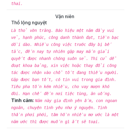
thai.
Vận niên
Thổ lộng nguyệt
Là thỏ vờn trăng. Báo hiệu một năm đầy vui
vẻ, hạnh phúc, công danh thành đạt, tiền bạc
dồi dào. Nhiều công việc trước đây bị bế
tắc, đến nay tự nhiên gặp may mắn giải
quyết được nhanh chóng suôn sẻ. Thi cử dễ
đoạt khoa bảng, xin việc hoặc thay đổi công
tác được nhận vào chỗ tốt đang thiếu người.
Gặp được bạn tốt, có tin vui trong gia đình.
Tiêu pha tốn kém nhiều, cho vay mượn khó
đòi. Hạn chế đến nơi tiệc tùng, ăn uống.
Tình cảm:
Năm này gia đình yên ấm, con ngoan
ngoãn, chuyện tình yêu như ý nguyện. Tinh
thần phơi phới, tâm hồn nhiều mơ ước là một
năm ước thì được muốn gì ắt sẽ toại.