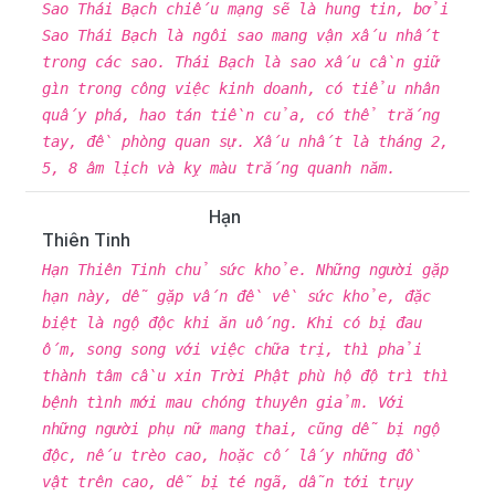
Sao Thái Bạch chiếu mạng sẽ là hung tin, bởi
Sao Thái Bạch là ngôi sao mang vận xấu nhất
trong các sao. Thái Bạch là sao xấu cần giữ
gìn trong công việc kinh doanh, có tiểu nhân
quấy phá, hao tán tiền của, có thể trắng
tay, đề phòng quan sự. Xấu nhất là tháng 2,
5, 8 âm lịch và kỵ màu trắng quanh năm.
Hạn
Thiên Tinh
Hạn Thiên Tinh chủ sức khỏe. Những người gặp
hạn này, dễ gặp vấn đề về sức khỏe, đặc
biệt là ngộ độc khi ăn uống. Khi có bị đau
ốm, song song với việc chữa trị, thì phải
thành tâm cầu xin Trời Phật phù hộ độ trì thì
bệnh tình mới mau chóng thuyên giảm. Với
những người phụ nữ mang thai, cũng dễ bị ngộ
độc, nếu trèo cao, hoặc cố lấy những đồ
vật trên cao, dễ bị té ngã, dẫn tới trụy