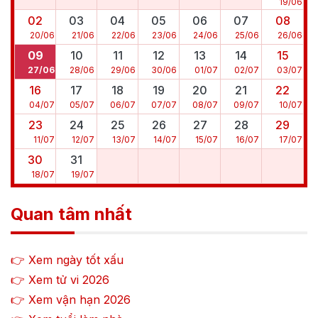
19
/
06
02
03
04
05
06
07
08
20
/
06
21
/
06
22
/
06
23
/
06
24
/
06
25
/
06
26
/
06
09
10
11
12
13
14
15
27
/
06
28
/
06
29
/
06
30
/
06
01
/
07
02
/
07
03
/
07
16
17
18
19
20
21
22
04
/
07
05
/
07
06
/
07
07
/
07
08
/
07
09
/
07
10
/
07
23
24
25
26
27
28
29
11
/
07
12
/
07
13
/
07
14
/
07
15
/
07
16
/
07
17
/
07
30
31
18
/
07
19
/
07
Quan tâm nhất
👉 Xem ngày tốt xấu
👉 Xem tử vi
2026
👉 Xem vận hạn
2026