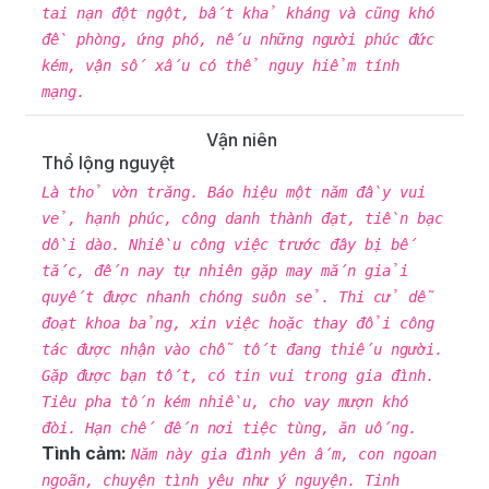
tai nạn đột ngột, bất khả kháng và cũng khó
đề phòng, ứng phó, nếu những người phúc đức
kém, vận số xấu có thể nguy hiểm tính
mạng.
Vận niên
Thổ lộng nguyệt
Là thỏ vờn trăng. Báo hiệu một năm đầy vui
vẻ, hạnh phúc, công danh thành đạt, tiền bạc
dồi dào. Nhiều công việc trước đây bị bế
tắc, đến nay tự nhiên gặp may mắn giải
quyết được nhanh chóng suôn sẻ. Thi cử dễ
đoạt khoa bảng, xin việc hoặc thay đổi công
tác được nhận vào chỗ tốt đang thiếu người.
Gặp được bạn tốt, có tin vui trong gia đình.
Tiêu pha tốn kém nhiều, cho vay mượn khó
đòi. Hạn chế đến nơi tiệc tùng, ăn uống.
Tình cảm:
Năm này gia đình yên ấm, con ngoan
ngoãn, chuyện tình yêu như ý nguyện. Tinh