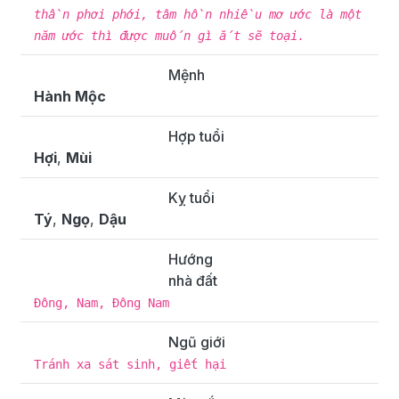
thần phơi phới, tâm hồn nhiều mơ ước là một
năm ước thì được muốn gì ắt sẽ toại.
Mệnh
Hành Mộc
Hợp tuổi
Hợi
,
Mùi
Kỵ tuổi
Tý
,
Ngọ
,
Dậu
Hướng
nhà đất
Đông, Nam, Đông Nam
Ngũ giới
Tránh xa sát sinh, giết hại