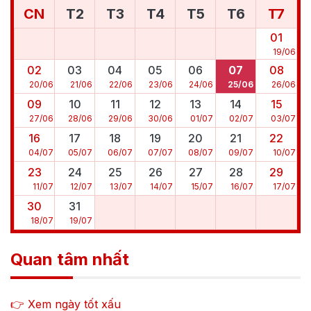
CN
T2
T3
T4
T5
T6
T7
01
19
/
06
02
03
04
05
06
07
08
20
/
06
21
/
06
22
/
06
23
/
06
24
/
06
25
/
06
26
/
06
09
10
11
12
13
14
15
27
/
06
28
/
06
29
/
06
30
/
06
01
/
07
02
/
07
03
/
07
16
17
18
19
20
21
22
04
/
07
05
/
07
06
/
07
07
/
07
08
/
07
09
/
07
10
/
07
23
24
25
26
27
28
29
11
/
07
12
/
07
13
/
07
14
/
07
15
/
07
16
/
07
17
/
07
30
31
18
/
07
19
/
07
Quan tâm nhất
👉 Xem ngày tốt xấu