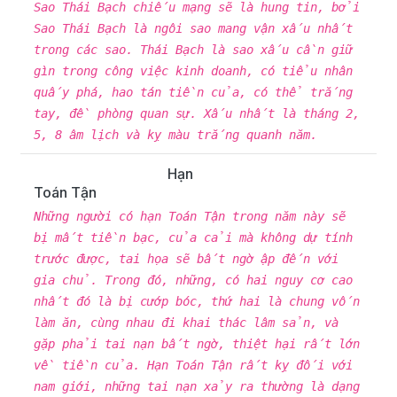
Sao Thái Bạch chiếu mạng sẽ là hung tin, bởi
Sao Thái Bạch là ngôi sao mang vận xấu nhất
trong các sao. Thái Bạch là sao xấu cần giữ
gìn trong công việc kinh doanh, có tiểu nhân
quấy phá, hao tán tiền của, có thể trắng
tay, đề phòng quan sự. Xấu nhất là tháng 2,
5, 8 âm lịch và kỵ màu trắng quanh năm.
Hạn
Toán Tận
Những người có hạn Toán Tận trong năm này sẽ
bị mất tiền bạc, của cải mà không dự tính
trước được, tai họa sẽ bất ngờ ập đến với
gia chủ. Trong đó, những, có hai nguy cơ cao
nhất đó là bị cướp bóc, thứ hai là chung vốn
làm ăn, cùng nhau đi khai thác lâm sản, và
gặp phải tai nạn bất ngờ, thiệt hại rất lớn
về tiền của. Hạn Toán Tận rất kỵ đối với
nam giới, những tai nạn xảy ra thường là dạng