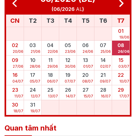
(
06/2026
AL
)
CN
T2
T3
T4
T5
T6
T7
01
19
/
06
02
03
04
05
06
07
08
20
/
06
21
/
06
22
/
06
23
/
06
24
/
06
25
/
06
26
/
06
09
10
11
12
13
14
15
27
/
06
28
/
06
29
/
06
30
/
06
01
/
07
02
/
07
03
/
07
16
17
18
19
20
21
22
04
/
07
05
/
07
06
/
07
07
/
07
08
/
07
09
/
07
10
/
07
23
24
25
26
27
28
29
11
/
07
12
/
07
13
/
07
14
/
07
15
/
07
16
/
07
17
/
07
30
31
18
/
07
19
/
07
Quan tâm nhất