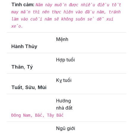
Tình cảm:
Năm này muốn được nhiều điều tốt
may mắn thì nên thực hiện vào đầu năm, tránh
làm vào cuối năm sẽ không suôn sẻ dễ xui
xẻo.
Mệnh
Hành Thủy
Hợp tuổi
Thân
,
Tý
Kỵ tuổi
Tuất
,
Sửu
,
Mùi
Hướng
nhà đất
Đông Nam, Bắc, Tây Bắc
Ngũ giới