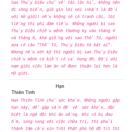
Sao Thủy Diệu chủ về tài lộc hỉ, không nên
đi sông biển, giữ gìn lời nói (nhất là đối
với nữ giới) nếu không sẽ có tranh cãi, lời
tiếng thị phi đàm tiếu. Những người bị sao
Thủy Diệu chiếu mệnh thường kỵ vào tháng 4
và tháng 8, khá giống với sao Thổ Tú, người
xưa có câu “Thổ Tú, Thủy Diệu tứ bát ai”.
Nhưng nếu xét kỹ thì người bị sao Thủy Diệu
chiếu mệnh có kiết có cả hung đó. Đối với
nam giới việc làm ăn sẽ được thuận lợi hơn là
nữ giới.
Hạn
Thiên Tinh
Hạn Thiên Tinh chủ sức khỏe. Những người gặp
hạn này, dễ gặp vấn đề về sức khỏe, đặc
biệt là ngộ độc khi ăn uống. Khi có bị đau
ốm, song song với việc chữa trị, thì phải
thành tâm cầu xin Trời Phật phù hộ độ trì thì