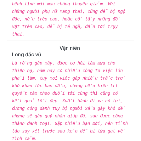
bệnh tình mới mau chóng thuyên giảm. Với
những người phụ nữ mang thai, cũng dễ bị ngộ
độc, nếu trèo cao, hoặc cố lấy những đồ
vật trên cao, dễ bị té ngã, dẫn tới trụy
thai.
Vận niên
Long đắc vũ
Là rồng gặp mây, được cơ hội làm mưa cho
thiên hạ, năm nay có nhiều công to việc lớn
phải làm, tuy mọi việc gặp nhiều trắc trở
khó khăn lúc ban đầu, nhưng nếu kiên trì
quyết tâm theo đuổi tới cùng thì cũng có
kết quả tốt đẹp. Xuất hành đi xa có lợi,
đường công danh tuy bị người xấu gây khó dễ
nhưng sẽ gặp quý nhân giúp đỡ, sau được công
thành danh toại. Gặp nhiều bạn mới, nên tỉnh
táo suy xét trước sau kẻo dễ bị lừa gạt về
tình cảm.