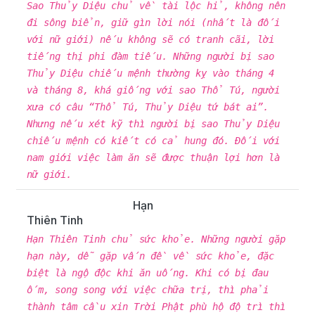
Sao Thủy Diệu chủ về tài lộc hỉ, không nên
đi sông biển, giữ gìn lời nói (nhất là đối
với nữ giới) nếu không sẽ có tranh cãi, lời
tiếng thị phi đàm tiếu. Những người bị sao
Thủy Diệu chiếu mệnh thường kỵ vào tháng 4
và tháng 8, khá giống với sao Thổ Tú, người
xưa có câu “Thổ Tú, Thủy Diệu tứ bát ai”.
Nhưng nếu xét kỹ thì người bị sao Thủy Diệu
chiếu mệnh có kiết có cả hung đó. Đối với
nam giới việc làm ăn sẽ được thuận lợi hơn là
nữ giới.
Hạn
Thiên Tinh
Hạn Thiên Tinh chủ sức khỏe. Những người gặp
hạn này, dễ gặp vấn đề về sức khỏe, đặc
biệt là ngộ độc khi ăn uống. Khi có bị đau
ốm, song song với việc chữa trị, thì phải
thành tâm cầu xin Trời Phật phù hộ độ trì thì