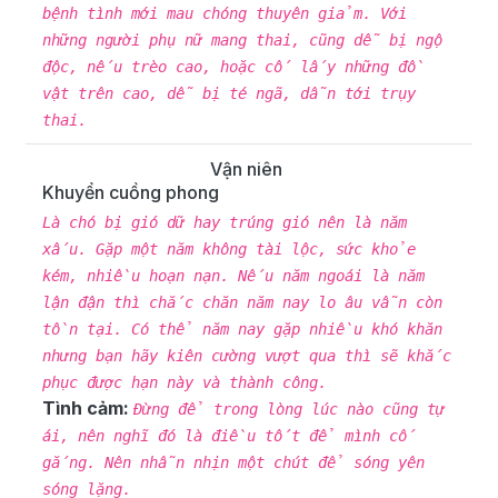
bệnh tình mới mau chóng thuyên giảm. Với
những người phụ nữ mang thai, cũng dễ bị ngộ
độc, nếu trèo cao, hoặc cố lấy những đồ
vật trên cao, dễ bị té ngã, dẫn tới trụy
thai.
Vận niên
Khuyển cuồng phong
Là chó bị gió dữ hay trúng gió nên là năm
xấu. Gặp một năm không tài lộc, sức khỏe
kém, nhiều hoạn nạn. Nếu năm ngoái là năm
lận đận thì chắc chăn năm nay lo âu vẫn còn
tồn tại. Có thể năm nay gặp nhiều khó khăn
nhưng bạn hãy kiên cường vượt qua thì sẽ khắc
phục được hạn này và thành công.
Tình cảm:
Đừng để trong lòng lúc nào cũng tự
ái, nên nghĩ đó là điều tốt để mình cố
gắng. Nên nhẫn nhịn một chút để sóng yên
sóng lặng.