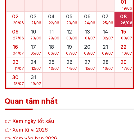
01
19
/
06
02
03
04
05
06
07
08
20
/
06
21
/
06
22
/
06
23
/
06
24
/
06
25
/
06
26
/
06
09
10
11
12
13
14
15
27
/
06
28
/
06
29
/
06
30
/
06
01
/
07
02
/
07
03
/
07
16
17
18
19
20
21
22
04
/
07
05
/
07
06
/
07
07
/
07
08
/
07
09
/
07
10
/
07
23
24
25
26
27
28
29
11
/
07
12
/
07
13
/
07
14
/
07
15
/
07
16
/
07
17
/
07
30
31
18
/
07
19
/
07
Quan tâm nhất
👉 Xem ngày tốt xấu
👉 Xem tử vi
2026
👉 Xem vận hạn
2026