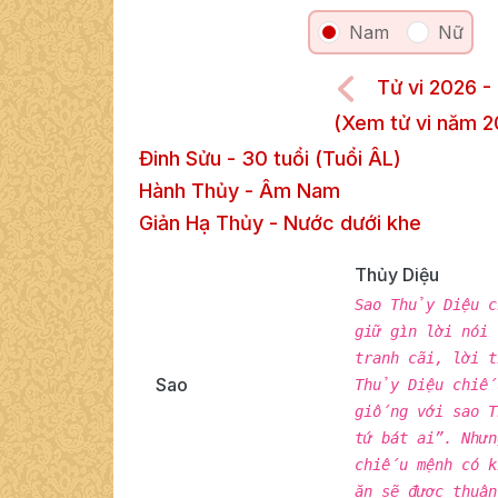
Nam
Nữ
Tử vi 2026 -
(Xem tử vi năm 2
Đinh Sửu
-
30
tuổi (Tuổi ÂL)
Hành Thủy
-
Âm
Nam
Giản Hạ Thủy
-
Nước dưới khe
Thủy Diệu
Sao Thủy Diệu 
giữ gìn lời nói
tranh cãi, lời 
Sao
Thủy Diệu chiếu
giống với sao T
tứ bát ai”. Như
chiếu mệnh có k
ăn sẽ được thuận