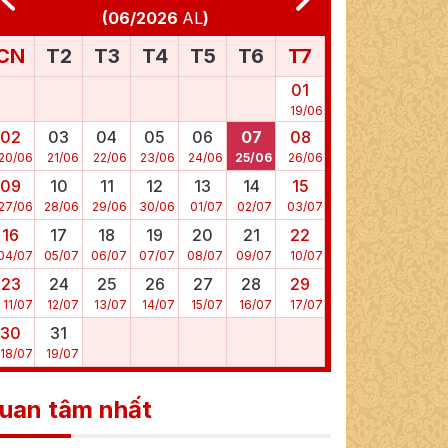
(
06/2026
AL
)
CN
T2
T3
T4
T5
T6
T7
01
19
/
06
02
03
04
05
06
07
08
20
/
06
21
/
06
22
/
06
23
/
06
24
/
06
25
/
06
26
/
06
09
10
11
12
13
14
15
27
/
06
28
/
06
29
/
06
30
/
06
01
/
07
02
/
07
03
/
07
16
17
18
19
20
21
22
04
/
07
05
/
07
06
/
07
07
/
07
08
/
07
09
/
07
10
/
07
23
24
25
26
27
28
29
11
/
07
12
/
07
13
/
07
14
/
07
15
/
07
16
/
07
17
/
07
30
31
18
/
07
19
/
07
uan tâm nhất