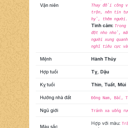
Vận niên
Thay đổi công v
trộn, nên tin t
hỷ, thêm người.
Tình cảm:
Trong
đột nho nhỏ, mấ
người xung quanh
nghĩ tiêu cực v
Mệnh
Hành Thủy
Hợp tuổi
Tỵ
,
Dậu
Kỵ tuổi
Thìn
,
Tuất
,
Mùi
Hướng nhà đất
Đông Nam, Bắc, T
Ngũ giới
Tránh xa uống rư
Hợp với màu:
Tr
Màu sắc