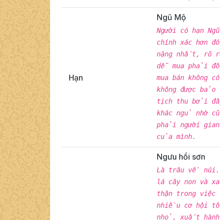
Ngũ Mộ
Người có hạn Ng
chính xác hơn đ
nặng nhất, rõ r
dễ mua phải đồ
Hạn
mua bán không c
không được bảo 
tịch thu bởi đâ
khác ngủ nhờ c
phải người gian
của mình.
Ngưu hồi sơn
Là trâu về núi
lá cây non và x
thận trong việc
nhiều cơ hội tố
nhỏ, xuất hành