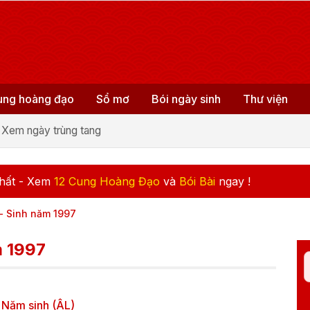
ung hoàng đạo
Sổ mơ
Bói ngày sinh
Thư viện
Xem ngày trùng tang
hất - Xem
12 Cung Hoàng Đạo
và
Bói Bài
ngay !
- Sinh năm 1997
m 1997
Năm sinh (ÂL)