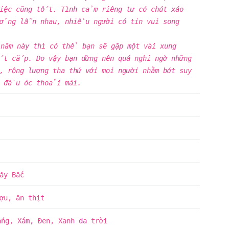
iệc cũng tốt. Tình cảm riêng tư có chút xáo
ưởng lẫn nhau, nhiều người có tin vui song
 năm này thì có thể bạn sẽ gặp một vài xung
t cắp. Do vậy bạn đừng nên quá nghi ngờ những
, rộng lượng tha thứ với mọi người nhằm bớt suy
à đầu óc thoải mái.
ây Bắc
ợu, ăn thịt
ắng, Xám, Đen, Xanh da trời