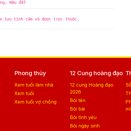
ng, Nâu đất
o lưu tình cảm và được trực thuộc.
Phong thủy
12 Cung hoàng đạo
T
Xem tuổi làm nhà
12 cung Hoàng đạo
S
2026
Xem tuổi
Th
Bói tên
Xem tuổi vợ chồng
Ph
Bói bài
m
Bói tình yêu
Bói ngày sinh