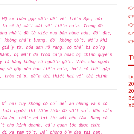
👉
👉
ũ Mộ sẽ luôn gặp vấn đề về Tiền Bạc, nói
👉
ó là sẽ bị mất mát về tiền của. Trong đó
👉
àng nhất đó là việc mua bán hàng hóa, đồ đạc,
 không chất lượng, đồ không tốt. Nếu khi
👉
ó giấy tờ, hóa đơn rõ ràng, có thể bị hỏng
hành, bị mất do trộm cắp hoặc bị chính quyền
T
y là hàng không rõ nguồn gốc. Việc cho người
ũng sẽ gây nên hao tiền của, bởi có thể gặp
Lị
, trộm cắp, dẫn tới thiệt hại về tài chính
20
20
Bó
. Ở núi tuy không có cỏ để ăn nhưng vẫn có
Xô
a loài người thì tấm thân đỡ vất vả. Nên cẩn
 làm ăn, chắc có lợi thì mới nên làm. Đang có
t cho kinh doanh, cầu quan lộc được chức
 đi xa tạm tốt. Đề phòng ốm đau tai nạn.