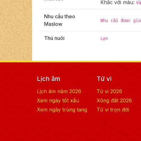
Khắc với màu:
Và
Nhu cầu theo
Nhu cầu được gia
Maslow
Thú nuôi
Lợn
Lịch âm
Tử vi
Lịch âm năm
2026
Tử vi
2026
Xem ngày tốt xấu
Xông đất
2026
Xem ngày trùng tang
Tử vi trọn đời