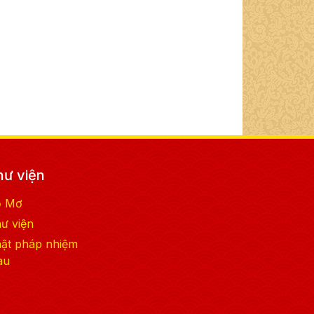
hư viện
ổ Mơ
ư viện
ật pháp nhiệm
àu