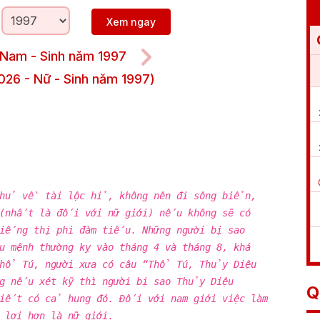
Xem ngay
 Nam - Sinh năm 1997
026 - Nữ - Sinh năm 1997)
chủ về tài lộc hỉ, không nên đi sông biển,
 (nhất là đối với nữ giới) nếu không sẽ có
tiếng thị phi đàm tiếu. Những người bị sao
 mệnh thường kỵ vào tháng 4 và tháng 8, khá
hổ Tú, người xưa có câu “Thổ Tú, Thủy Diệu
ng nếu xét kỹ thì người bị sao Thủy Diệu
Q
iết có cả hung đó. Đối với nam giới việc làm
 lợi hơn là nữ giới.