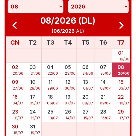
08/2026 (DL)
(
06/2026
AL
)
CN
T2
T3
T4
T5
T6
T7
01
19
/
06
02
03
04
05
06
07
08
20
/
06
21
/
06
22
/
06
23
/
06
24
/
06
25
/
06
26
/
06
09
10
11
12
13
14
15
27
/
06
28
/
06
29
/
06
30
/
06
01
/
07
02
/
07
03
/
07
16
17
18
19
20
21
22
04
/
07
05
/
07
06
/
07
07
/
07
08
/
07
09
/
07
10
/
07
23
24
25
26
27
28
29
11
/
07
12
/
07
13
/
07
14
/
07
15
/
07
16
/
07
17
/
07
30
31
18
/
07
19
/
07