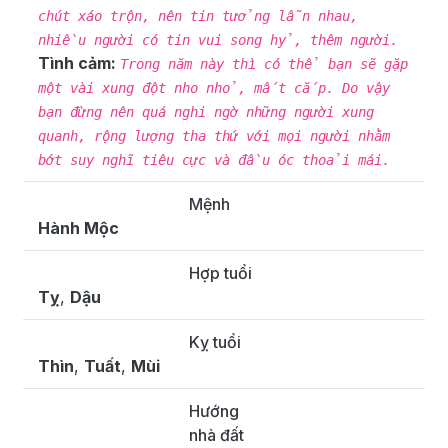
chút xáo trộn, nên tin tưởng lẫn nhau,
nhiều người có tin vui song hỷ, thêm người.
Tình cảm:
Trong năm này thì có thể bạn sẽ gặp
một vài xung đột nho nhỏ, mất cắp. Do vậy
bạn đừng nên quá nghi ngờ những người xung
quanh, rộng lượng tha thứ với mọi người nhằm
bớt suy nghĩ tiêu cực và đầu óc thoải mái.
Mệnh
Hành Mộc
Hợp tuổi
Tỵ
,
Dậu
Kỵ tuổi
Thìn
,
Tuất
,
Mùi
Hướng
nhà đất