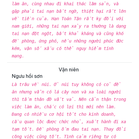
làm ăn, cùng nhau đi khai thác lâm sản, và
gặp phải tai nạn bất ngờ, thiệt hại rất lớn
về tiền của. Hạn Toán Tận rất kỵ đối với
nam giới, những tai nạn xảy ra thường là dạng
tai nạn đột ngột, bất khả kháng và cũng khó
đề phòng, ứng phó, nếu những người phúc đức
kém, vận số xấu có thể nguy hiểm tính
mạng.
Vận niên
Ngưu hồi sơn
Là trâu về núi. Ở núi tuy không có cỏ để
ăn nhưng vẫn có lá cây non và xa loài người
thì tấm thân đỡ vất vả. Nên cẩn thận trong
việc làm ăn, chắc có lợi thì mới nên làm.
Đang có nhiều cơ hội tốt cho kinh doanh,
cầu quan lộc được chức nhỏ, xuất hành đi xa
tạm tốt. Đề phòng ốm đau tai nạn. Thay đổi
công việc cũng tốt. Tình cảm riêng tư có