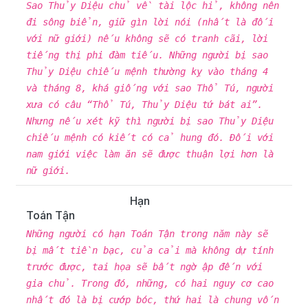
Sao Thủy Diệu chủ về tài lộc hỉ, không nên
đi sông biển, giữ gìn lời nói (nhất là đối
với nữ giới) nếu không sẽ có tranh cãi, lời
tiếng thị phi đàm tiếu. Những người bị sao
Thủy Diệu chiếu mệnh thường kỵ vào tháng 4
và tháng 8, khá giống với sao Thổ Tú, người
xưa có câu “Thổ Tú, Thủy Diệu tứ bát ai”.
Nhưng nếu xét kỹ thì người bị sao Thủy Diệu
chiếu mệnh có kiết có cả hung đó. Đối với
nam giới việc làm ăn sẽ được thuận lợi hơn là
nữ giới.
Hạn
Toán Tận
Những người có hạn Toán Tận trong năm này sẽ
bị mất tiền bạc, của cải mà không dự tính
trước được, tai họa sẽ bất ngờ ập đến với
gia chủ. Trong đó, những, có hai nguy cơ cao
nhất đó là bị cướp bóc, thứ hai là chung vốn