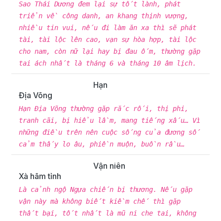
Sao Thái Dương đem lại sự tốt lành, phát
triển về công danh, an khang thịnh vượng,
nhiều tin vui, nếu đi làm ăn xa thì sẽ phát
tài, tài lộc lên cao, vạn sự hòa hợp, tài lộc
cho nam, còn nữ lại hay bị đau ốm, thường gặp
tai ách nhất là tháng 6 và tháng 10 âm lịch.
Hạn
Địa Võng
Hạn Địa Võng thường gặp rắc rối, thị phi,
tranh cãi, bị hiểu lầm, mang tiếng xấu… Vì
những điều trên nên cuộc sống của đương số
cảm thấy lo âu, phiền muộn, buồn rầu…
Vận niên
Xà hãm tỉnh
Là cảnh ngộ Ngựa chiến bị thương. Nếu gặp
vận này mà không biết kiềm chế thì gặp
thất bại, tốt nhất là mũ ni che tai, không