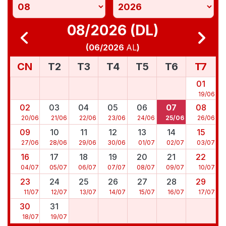
08/2026 (DL)
(
06/2026
AL
)
CN
T2
T3
T4
T5
T6
T7
01
19
/
06
02
03
04
05
06
07
08
20
/
06
21
/
06
22
/
06
23
/
06
24
/
06
25
/
06
26
/
06
09
10
11
12
13
14
15
27
/
06
28
/
06
29
/
06
30
/
06
01
/
07
02
/
07
03
/
07
16
17
18
19
20
21
22
04
/
07
05
/
07
06
/
07
07
/
07
08
/
07
09
/
07
10
/
07
23
24
25
26
27
28
29
11
/
07
12
/
07
13
/
07
14
/
07
15
/
07
16
/
07
17
/
07
30
31
18
/
07
19
/
07