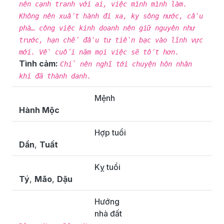
nên cạnh tranh với ai, việc mình mình làm.
Không nên xuất hành đi xa, kỵ sông nước, cầu
phà… công việc kinh doanh nên giữ nguyên như
trước, hạn chế đầu tư tiền bạc vào lĩnh vực
mới. Về cuối năm mọi việc sẽ tốt hơn.
Tình cảm:
Chỉ nên nghĩ tới chuyện hôn nhân
khi đã thành danh.
Mệnh
Hành Mộc
Hợp tuổi
Dần
,
Tuất
Kỵ tuổi
Tý
,
Mão
,
Dậu
Hướng
nhà đất