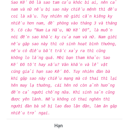
Sao Kế Đô là sao tam cửu khóc bi ai, nên cả
nam và nữ nếu bị sao này chiếu mệnh thì đều
coi là xấu. Tuy nhiên nữ giới cần kiêng kỵ
nhiều hơn nam, đề phòng vào tháng 3 và tháng
9. Có câu “Nam La Hầu, Nữ Kế Đô”, là muốn
nói đến sao khắc kỵ của nam và nữ. Nam giới
nếu gặp sao này thì cứ sinh hoạt bình thường,
nếu có điều bất trắc xảy ra thì cũng
không lo lắng quá. Mời bạn tham khảo: Sao
Kế Đô tốt hay xấu? Văn khấn và lễ vật
cúng giải hạn sao Kế Đô. Tuy nhiên đàn bà
khi gặp sao này chiếu mạng mà có thai thì lại
hên may lạ thường, cái hên nó còn ảnh hưởng
đến cả người chồng nữa. Khi sinh sản cũng
được yên lành. Nếu không có thai nghén thì
người đàn bà sẽ bị lao đao lận đận, làm ăn gặp
nhiều trở ngại.
Hạn