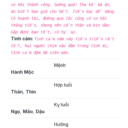
cơ hội thành công. Sướng quá! Tha hồ mà ăn,
ăn biết bao giờ cho hết. Tiền bạc dễ dàng.
Có hoạnh tài, đường qua lộc cũng có cơ hội
thăng tiến, nhưng nên cẩn thận và kín đáo.
Gặp được bạn tốt, có hỷ sự.
Tình cảm:
Tình cảm năm này tiến triển rất
tốt, hai người chìm sâu đậm trong tình ái,
tình cảm đậm đà viên mãn.
Mệnh
Hành Mộc
Hợp tuổi
Thân
,
Thìn
Kỵ tuổi
Ngọ
,
Mão
,
Dậu
Hướng