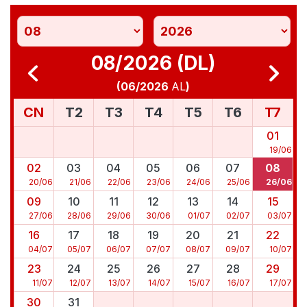
08/2026 (DL)
(
06/2026
AL
)
CN
T2
T3
T4
T5
T6
T7
01
19
/
06
02
03
04
05
06
07
08
20
/
06
21
/
06
22
/
06
23
/
06
24
/
06
25
/
06
26
/
06
09
10
11
12
13
14
15
27
/
06
28
/
06
29
/
06
30
/
06
01
/
07
02
/
07
03
/
07
16
17
18
19
20
21
22
04
/
07
05
/
07
06
/
07
07
/
07
08
/
07
09
/
07
10
/
07
23
24
25
26
27
28
29
11
/
07
12
/
07
13
/
07
14
/
07
15
/
07
16
/
07
17
/
07
30
31