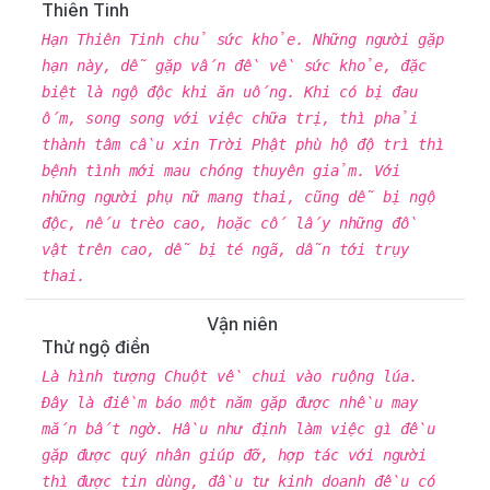
Thiên Tinh
Hạn Thiên Tinh chủ sức khỏe. Những người gặp
hạn này, dễ gặp vấn đề về sức khỏe, đặc
biệt là ngộ độc khi ăn uống. Khi có bị đau
ốm, song song với việc chữa trị, thì phải
thành tâm cầu xin Trời Phật phù hộ độ trì thì
bệnh tình mới mau chóng thuyên giảm. Với
những người phụ nữ mang thai, cũng dễ bị ngộ
độc, nếu trèo cao, hoặc cố lấy những đồ
vật trên cao, dễ bị té ngã, dẫn tới trụy
thai.
Vận niên
Thử ngộ điền
Là hình tượng Chuột về chui vào ruộng lúa.
Đây là điềm báo một năm gặp được nhều may
mắn bất ngờ. Hầu như định làm việc gì đều
gặp được quý nhân giúp đỡ, hợp tác với người
thì được tin dùng, đầu tư kinh doanh đều có