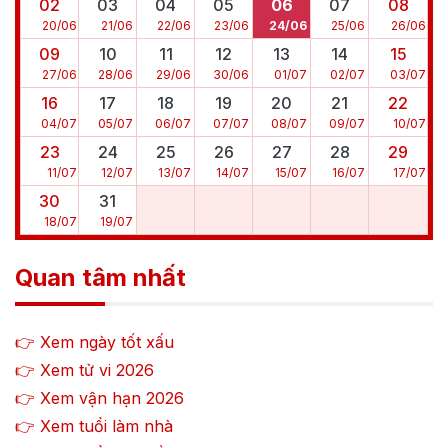
02
03
04
05
06
07
08
20
/
06
21
/
06
22
/
06
23
/
06
24
/
06
25
/
06
26
/
06
09
10
11
12
13
14
15
27
/
06
28
/
06
29
/
06
30
/
06
01
/
07
02
/
07
03
/
07
16
17
18
19
20
21
22
04
/
07
05
/
07
06
/
07
07
/
07
08
/
07
09
/
07
10
/
07
23
24
25
26
27
28
29
11
/
07
12
/
07
13
/
07
14
/
07
15
/
07
16
/
07
17
/
07
30
31
18
/
07
19
/
07
Quan tâm nhất
👉 Xem ngày tốt xấu
👉 Xem tử vi
2026
👉 Xem vận hạn
2026
👉 Xem tuổi làm nhà