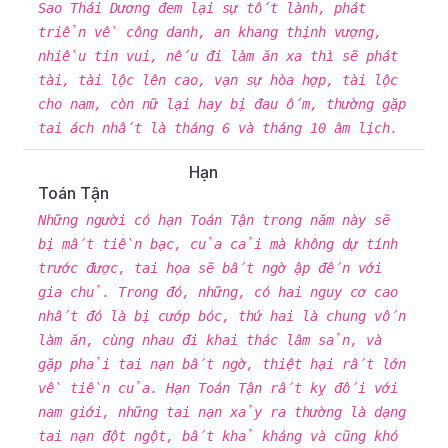
Sao Thái Dương đem lại sự tốt lành, phát
triển về công danh, an khang thịnh vượng,
nhiều tin vui, nếu đi làm ăn xa thì sẽ phát
tài, tài lộc lên cao, vạn sự hòa hợp, tài lộc
cho nam, còn nữ lại hay bị đau ốm, thường gặp
tai ách nhất là tháng 6 và tháng 10 âm lịch.
Hạn
Toán Tận
Những người có hạn Toán Tận trong năm này sẽ
bị mất tiền bạc, của cải mà không dự tính
trước được, tai họa sẽ bất ngờ ập đến với
gia chủ. Trong đó, những, có hai nguy cơ cao
nhất đó là bị cướp bóc, thứ hai là chung vốn
làm ăn, cùng nhau đi khai thác lâm sản, và
gặp phải tai nạn bất ngờ, thiệt hại rất lớn
về tiền của. Hạn Toán Tận rất kỵ đối với
nam giới, những tai nạn xảy ra thường là dạng
tai nạn đột ngột, bất khả kháng và cũng khó