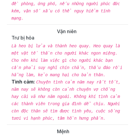
đề phòng, ứng phó, nếu những người phúc đức
kém, vận số xấu có thể nguy hiểm tính
mạng.
Vận niên
Trư bị hỏa
Là heo bị lửa và thành heo quay. Heo quay là
một vật tế thần cho người khác ngon miệng.
Cho nên khi làm việc gì cho người khác bạn
cần phải suy nghĩ chín chắn, thấu đáo rồi
hẵng làm, kẻo mang hại cho bản thân.
Tình cảm:
Chuyện tình cảm năm nay rất tốt,
năm nay sẽ không còn cảnh chuyện vợ chồng
hay cãi vã như năm ngoái. Không khí tình cảm
các thành viên trong gia đình dễ chịu. Người
còn độc thân sẽ tìm được tình yêu, cuộc sống
tươi vi hạnh phúc, tâm hồn hưng phấn.
Mệnh