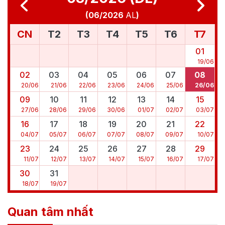
(
06/2026
AL
)
CN
T2
T3
T4
T5
T6
T7
01
19
/
06
02
03
04
05
06
07
08
20
/
06
21
/
06
22
/
06
23
/
06
24
/
06
25
/
06
26
/
06
09
10
11
12
13
14
15
27
/
06
28
/
06
29
/
06
30
/
06
01
/
07
02
/
07
03
/
07
16
17
18
19
20
21
22
04
/
07
05
/
07
06
/
07
07
/
07
08
/
07
09
/
07
10
/
07
23
24
25
26
27
28
29
11
/
07
12
/
07
13
/
07
14
/
07
15
/
07
16
/
07
17
/
07
30
31
18
/
07
19
/
07
Quan tâm nhất