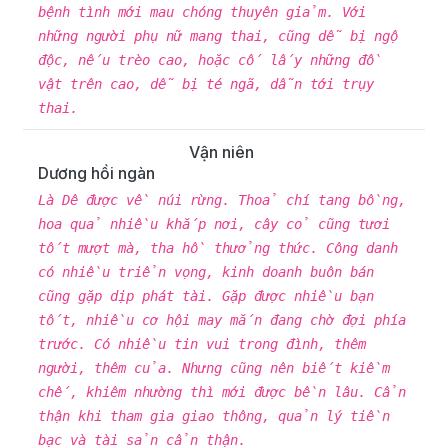
bệnh tình mới mau chóng thuyên giảm. Với
những người phụ nữ mang thai, cũng dễ bị ngộ
độc, nếu trèo cao, hoặc cố lấy những đồ
vật trên cao, dễ bị té ngã, dẫn tới trụy
thai.
Vận niên
Dương hồi ngàn
Là Dê được về núi rừng. Thoả chí tang bồng,
hoa quả nhiều khắp nơi, cây cỏ cũng tươi
tốt mượt mà, tha hồ thưởng thức. Công danh
có nhiều triển vọng, kinh doanh buôn bán
cũng gặp dịp phát tài. Gặp được nhiều bạn
tốt, nhiều cơ hội may mắn đang chờ đợi phía
trước. Có nhiều tin vui trong đình, thêm
người, thêm của. Nhưng cũng nên biết kiềm
chế, khiêm nhường thì mới được bền lâu. Cẩn
thận khi tham gia giao thông, quản lý tiền
bạc và tài sản cẩn thận.