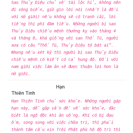
Sao Thủy Diệu chủ về tài lộc hỉ, không nên
đi sông biển, giữ gìn lời nói (nhất là đối
với nữ giới) nếu không sẽ có tranh cãi, lời
tiếng thị phi đàm tiếu. Những người bị sao
Thủy Diệu chiếu mệnh thường kỵ vào tháng 4
và tháng 8, khá giống với sao Thổ Tú, người
xưa có câu “Thổ Tú, Thủy Diệu tứ bát ai”.
Nhưng nếu xét kỹ thì người bị sao Thủy Diệu
chiếu mệnh có kiết có cả hung đó. Đối với
nam giới việc làm ăn sẽ được thuận lợi hơn là
nữ giới.
Hạn
Thiên Tinh
Hạn Thiên Tinh chủ sức khỏe. Những người gặp
hạn này, dễ gặp vấn đề về sức khỏe, đặc
biệt là ngộ độc khi ăn uống. Khi có bị đau
ốm, song song với việc chữa trị, thì phải
thành tâm cầu xin Trời Phật phù hộ độ trì thì