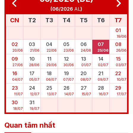
(
06/2026
AL
)
CN
T2
T3
T4
T5
T6
T7
01
19
/
06
02
03
04
05
06
07
08
20
/
06
21
/
06
22
/
06
23
/
06
24
/
06
25
/
06
26
/
06
09
10
11
12
13
14
15
27
/
06
28
/
06
29
/
06
30
/
06
01
/
07
02
/
07
03
/
07
16
17
18
19
20
21
22
04
/
07
05
/
07
06
/
07
07
/
07
08
/
07
09
/
07
10
/
07
23
24
25
26
27
28
29
11
/
07
12
/
07
13
/
07
14
/
07
15
/
07
16
/
07
17
/
07
30
31
18
/
07
19
/
07
Quan tâm nhất