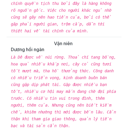
chính quyền tịch thu bởi đây là hàng không
rõ nguồn gốc. Việc cho người khác ngủ nhờ
cũng sẽ gây nên hao tiền của, bởi có thể
gặp phải người gian, trộm cắp, dẫn tới
thiệt hại về tài chính của mình.
Vận niên
Dương hồi ngàn
Là Dê được về núi rừng. Thoả chí tang bồng,
hoa quả nhiều khắp nơi, cây cỏ cũng tươi
tốt mượt mà, tha hồ thưởng thức. Công danh
có nhiều triển vọng, kinh doanh buôn bán
cũng gặp dịp phát tài. Gặp được nhiều bạn
tốt, nhiều cơ hội may mắn đang chờ đợi phía
trước. Có nhiều tin vui trong đình, thêm
người, thêm của. Nhưng cũng nên biết kiềm
chế, khiêm nhường thì mới được bền lâu. Cẩn
thận khi tham gia giao thông, quản lý tiền
bạc và tài sản cẩn thận.