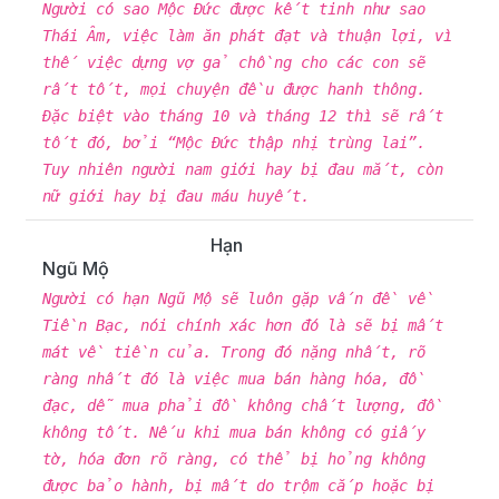
Người có sao Mộc Đức được kết tinh như sao
Thái Âm, việc làm ăn phát đạt và thuận lợi, vì
thế việc dựng vợ gả chồng cho các con sẽ
rất tốt, mọi chuyện đều được hanh thông.
Đặc biệt vào tháng 10 và tháng 12 thì sẽ rất
tốt đó, bởi “Mộc Đức thập nhị trùng lai”.
Tuy nhiên người nam giới hay bị đau mắt, còn
nữ giới hay bị đau máu huyết.
Hạn
Ngũ Mộ
Người có hạn Ngũ Mộ sẽ luôn gặp vấn đề về
Tiền Bạc, nói chính xác hơn đó là sẽ bị mất
mát về tiền của. Trong đó nặng nhất, rõ
ràng nhất đó là việc mua bán hàng hóa, đồ
đạc, dễ mua phải đồ không chất lượng, đồ
không tốt. Nếu khi mua bán không có giấy
tờ, hóa đơn rõ ràng, có thể bị hỏng không
được bảo hành, bị mất do trộm cắp hoặc bị