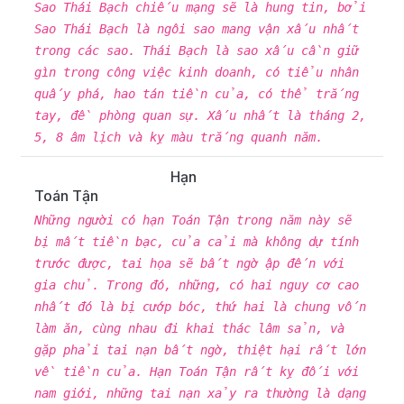
Sao Thái Bạch chiếu mạng sẽ là hung tin, bởi
Sao Thái Bạch là ngôi sao mang vận xấu nhất
trong các sao. Thái Bạch là sao xấu cần giữ
gìn trong công việc kinh doanh, có tiểu nhân
quấy phá, hao tán tiền của, có thể trắng
tay, đề phòng quan sự. Xấu nhất là tháng 2,
5, 8 âm lịch và kỵ màu trắng quanh năm.
Hạn
Toán Tận
Những người có hạn Toán Tận trong năm này sẽ
bị mất tiền bạc, của cải mà không dự tính
trước được, tai họa sẽ bất ngờ ập đến với
gia chủ. Trong đó, những, có hai nguy cơ cao
nhất đó là bị cướp bóc, thứ hai là chung vốn
làm ăn, cùng nhau đi khai thác lâm sản, và
gặp phải tai nạn bất ngờ, thiệt hại rất lớn
về tiền của. Hạn Toán Tận rất kỵ đối với
nam giới, những tai nạn xảy ra thường là dạng