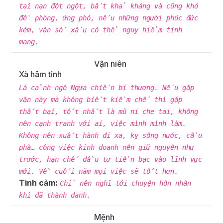
tai nạn đột ngột, bất khả kháng và cũng khó
đề phòng, ứng phó, nếu những người phúc đức
kém, vận số xấu có thể nguy hiểm tính
mạng.
Vận niên
Xà hãm tỉnh
Là cảnh ngộ Ngựa chiến bị thương. Nếu gặp
vận này mà không biết kiềm chế thì gặp
thất bại, tốt nhất là mũ ni che tai, không
nên cạnh tranh với ai, việc mình mình làm.
Không nên xuất hành đi xa, kỵ sông nước, cầu
phà… công việc kinh doanh nên giữ nguyên như
trước, hạn chế đầu tư tiền bạc vào lĩnh vực
mới. Về cuối năm mọi việc sẽ tốt hơn.
Tình cảm:
Chỉ nên nghĩ tới chuyện hôn nhân
khi đã thành danh.
Mệnh