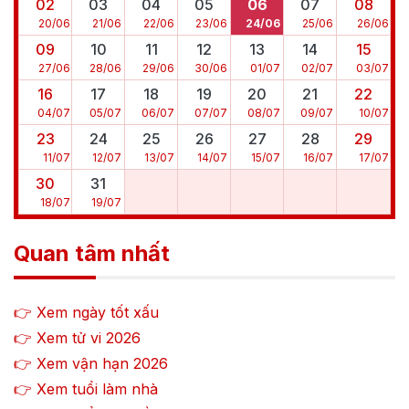
02
03
04
05
06
07
08
20
/
06
21
/
06
22
/
06
23
/
06
24
/
06
25
/
06
26
/
06
09
10
11
12
13
14
15
27
/
06
28
/
06
29
/
06
30
/
06
01
/
07
02
/
07
03
/
07
16
17
18
19
20
21
22
04
/
07
05
/
07
06
/
07
07
/
07
08
/
07
09
/
07
10
/
07
23
24
25
26
27
28
29
11
/
07
12
/
07
13
/
07
14
/
07
15
/
07
16
/
07
17
/
07
30
31
18
/
07
19
/
07
Quan tâm nhất
👉 Xem ngày tốt xấu
👉 Xem tử vi
2026
👉 Xem vận hạn
2026
👉 Xem tuổi làm nhà