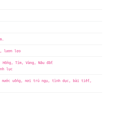
m.
, lươn lẹo
, Hồng, Tím, Vàng, Nâu đất
nh lục
 nước uống, nơi trú ngụ, tình dục, bài tiết,