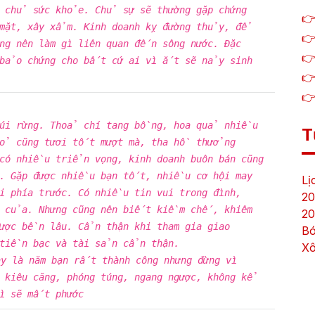
 chủ sức khỏe. Chủ sự sẽ thường gặp chứng
👉
mặt, xây xẩm. Kinh doanh kỵ đường thủy, để
👉
ông nên làm gì liên quan đến sông nước. Đặc
👉
 bảo chứng cho bất cứ ai vì ắt sẽ nảy sinh
👉
👉
núi rừng. Thoả chí tang bồng, hoa quả nhiều
T
cỏ cũng tươi tốt mượt mà, tha hồ thưởng
 có nhiều triển vọng, kinh doanh buôn bán cũng
i. Gặp được nhiều bạn tốt, nhiều cơ hội may
Lị
i phía trước. Có nhiều tin vui trong đình,
20
m của. Nhưng cũng nên biết kiềm chế, khiêm
20
được bền lâu. Cẩn thận khi tham gia giao
Bó
 tiền bạc và tài sản cẩn thận.
Xô
ay là năm bạn rất thành công nhưng đừng vì
h kiêu căng, phóng túng, ngang ngược, không kể
ì sẽ mất phước