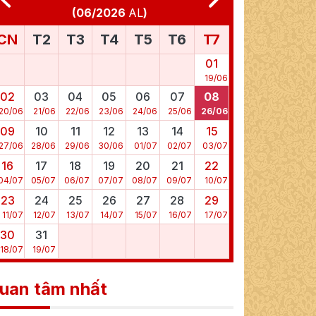
(
06/2026
AL
)
CN
T2
T3
T4
T5
T6
T7
01
19
/
06
02
03
04
05
06
07
08
20
/
06
21
/
06
22
/
06
23
/
06
24
/
06
25
/
06
26
/
06
09
10
11
12
13
14
15
27
/
06
28
/
06
29
/
06
30
/
06
01
/
07
02
/
07
03
/
07
16
17
18
19
20
21
22
04
/
07
05
/
07
06
/
07
07
/
07
08
/
07
09
/
07
10
/
07
23
24
25
26
27
28
29
11
/
07
12
/
07
13
/
07
14
/
07
15
/
07
16
/
07
17
/
07
30
31
18
/
07
19
/
07
uan tâm nhất