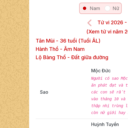
Nam
Nữ
Tử vi 2026 -
(Xem tử vi năm 2
Tân Mùi
-
36
tuổi (Tuổi ÂL)
Hành Thổ
-
Âm
Nam
Lộ Bàng Thổ
-
Đất giữa đường
Mộc Đức
Người có sao Mộ
ăn phát đạt và 
Sao
các con sẽ rất 
vào tháng 10 và
thập nhị trùng 
còn nữ giới hay
Huỳnh Tuyền