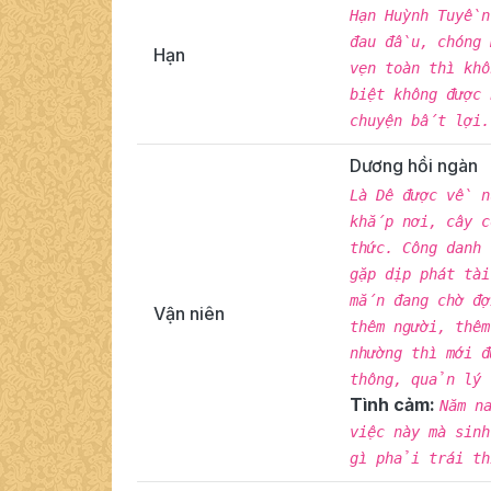
Hạn Huỳnh Tuyền
đau đầu, chóng 
Hạn
vẹn toàn thì kh
biệt không được
chuyện bất lợi.
Dương hồi ngàn
Là Dê được về 
khắp nơi, cây 
thức. Công danh
gặp dịp phát tà
mắn đang chờ đợ
Vận niên
thêm người, thê
nhường thì mới 
thông, quản lý
Tình cảm:
Năm n
việc này mà sin
gì phải trái th