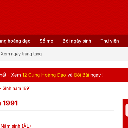
ung hoàng đạo
Sổ mơ
Bói ngày sinh
Thư viện
Xem ngày trùng tang
hất - Xem
12 Cung Hoàng Đạo
và
Bói Bài
ngay !
- Sinh năm 1991
m 1991
Năm sinh (ÂL)