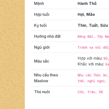
Mệnh
Hành Thổ
Hợp tuổi
Hợi
,
Mão
Kỵ tuổi
Thìn
,
Tuất
,
Sửu
Hướng nhà đất
Đông Bắc, Tây Na
Ngũ giới
Tránh xa nói dối
Hợp với màu:
Đỏ
Màu sắc
Khắc với màu:
Xa
Nhu cầu theo
Nhu cầu Thức ăn,
Maslow
thở, nghỉ ngơi.
Thú nuôi
Chó, Trâu, Dê