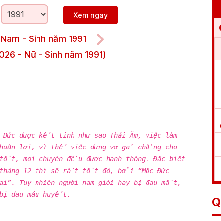
Xem ngay
 Nam - Sinh năm 1991
026 - Nữ - Sinh năm 1991)
c Đức được kết tinh như sao Thái Âm, việc làm
thuận lợi, vì thế việc dựng vợ gả chồng cho
tốt, mọi chuyện đều được hanh thông. Đặc biệt
 tháng 12 thì sẽ rất tốt đó, bởi “Mộc Đức
lai”. Tuy nhiên người nam giới hay bị đau mắt,
 bị đau máu huyết.
Q