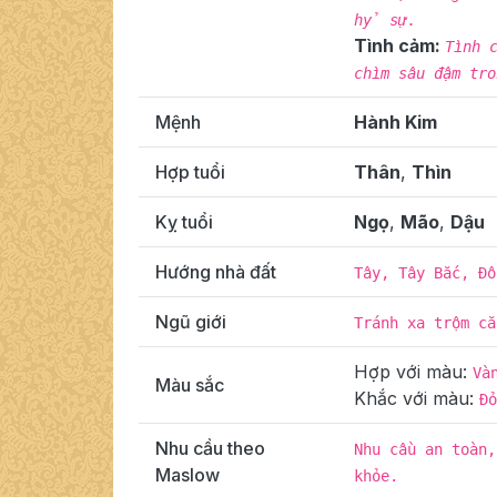
hỷ sự.
Tình cảm:
Tình 
chìm sâu đậm tr
Mệnh
Hành Kim
Hợp tuổi
Thân
,
Thìn
Kỵ tuổi
Ngọ
,
Mão
,
Dậu
Hướng nhà đất
Tây, Tây Bắc, Đô
Ngũ giới
Tránh xa trộm cắ
Hợp với màu:
Và
Màu sắc
Khắc với màu:
Đỏ
Nhu cầu theo
Nhu cầu an toàn,
Maslow
khỏe.