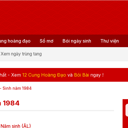
ung hoàng đạo
Sổ mơ
Bói ngày sinh
Thư viện
Xem ngày trùng tang
hất - Xem
12 Cung Hoàng Đạo
và
Bói Bài
ngay !
- Sinh năm 1984
m 1984
Năm sinh (ÂL)