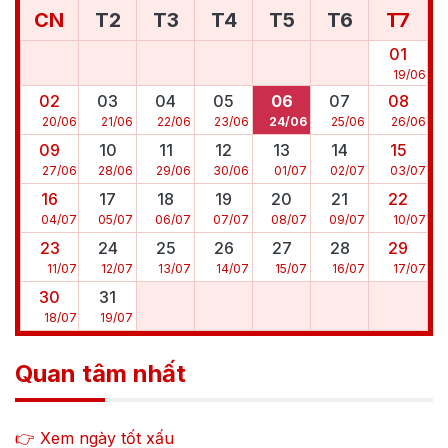
CN
T2
T3
T4
T5
T6
T7
01
19
/
06
02
03
04
05
06
07
08
20
/
06
21
/
06
22
/
06
23
/
06
24
/
06
25
/
06
26
/
06
09
10
11
12
13
14
15
27
/
06
28
/
06
29
/
06
30
/
06
01
/
07
02
/
07
03
/
07
16
17
18
19
20
21
22
04
/
07
05
/
07
06
/
07
07
/
07
08
/
07
09
/
07
10
/
07
23
24
25
26
27
28
29
11
/
07
12
/
07
13
/
07
14
/
07
15
/
07
16
/
07
17
/
07
30
31
18
/
07
19
/
07
Quan tâm nhất
👉 Xem ngày tốt xấu