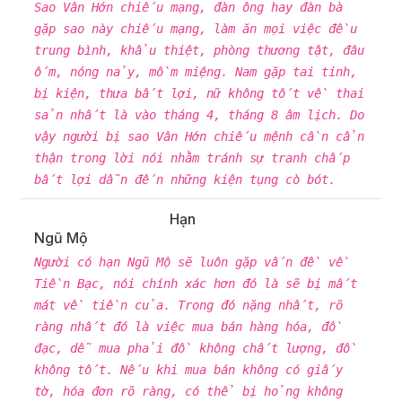
Sao Vân Hớn chiếu mạng, đàn ông hay đàn bà
gặp sao này chiếu mạng, làm ăn mọi việc đều
trung bình, khẩu thiệt, phòng thương tật, đâu
ốm, nóng nảy, mồm miệng. Nam gặp tai tinh,
bị kiện, thưa bất lợi, nữ không tốt về thai
sản nhất là vào tháng 4, tháng 8 âm lịch. Do
vậy người bị sao Vân Hớn chiếu mệnh cần cẩn
thận trong lời nói nhằm tránh sự tranh chấp
bất lợi dẫn đến những kiện tụng cò bót.
Hạn
Ngũ Mộ
Người có hạn Ngũ Mộ sẽ luôn gặp vấn đề về
Tiền Bạc, nói chính xác hơn đó là sẽ bị mất
mát về tiền của. Trong đó nặng nhất, rõ
ràng nhất đó là việc mua bán hàng hóa, đồ
đạc, dễ mua phải đồ không chất lượng, đồ
không tốt. Nếu khi mua bán không có giấy
tờ, hóa đơn rõ ràng, có thể bị hỏng không