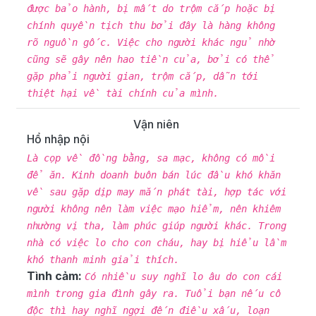
được bảo hành, bị mất do trộm cắp hoặc bị
chính quyền tịch thu bởi đây là hàng không
rõ nguồn gốc. Việc cho người khác ngủ nhờ
cũng sẽ gây nên hao tiền của, bởi có thể
gặp phải người gian, trộm cắp, dẫn tới
thiệt hại về tài chính của mình.
Vận niên
Hổ nhập nội
Là cọp về đồng bằng, sa mạc, không có mồi
để ăn. Kinh doanh buôn bán lúc đầu khó khăn
về sau gặp dịp may mắn phát tài, hợp tác với
người không nên làm việc mạo hiểm, nên khiêm
nhường vị tha, làm phúc giúp người khác. Trong
nhà có việc lo cho con cháu, hay bị hiểu lầm
khó thanh minh giải thích.
Tình cảm:
Có nhiều suy nghĩ lo âu do con cái
mình trong gia đình gây ra. Tuổi bạn nếu cô
độc thì hay nghĩ ngợi đến điều xấu, loạn