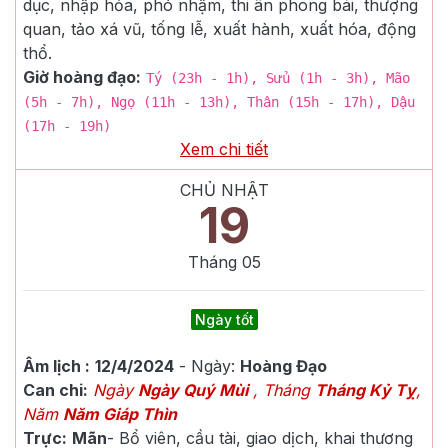
dục, nhập hỏa, phó nhậm, thi ân phong bái, thượng
quan, tảo xá vũ, tống lễ, xuất hành, xuất hóa, động
thổ.
Giờ hoàng đạo:
Tý (23h - 1h), Sửu (1h - 3h), Mão
(5h - 7h), Ngọ (11h - 13h), Thân (15h - 17h), Dậu
(17h - 19h)
Xem chi tiết
CHỦ NHẬT
19
Tháng
05
Ngày tốt
Âm lịch :
12/4/2024
- Ngày:
Hoàng Đạo
Can chi:
Ngày
Ngày Quý Mùi
, Tháng
Tháng Kỷ Tỵ
,
Năm
Năm Giáp Thìn
Trực:
Mãn
-
Bổ viên, cầu tài, giao dịch, khai thương