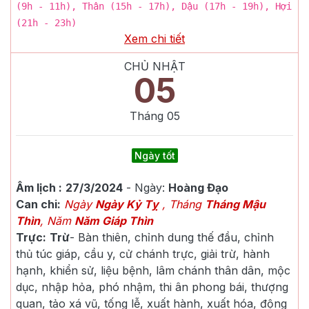
(9h - 11h), Thân (15h - 17h), Dậu (17h - 19h), Hợi
(21h - 23h)
Xem chi tiết
CHỦ NHẬT
05
Tháng
05
Ngày tốt
Âm lịch :
27/3/2024
- Ngày:
Hoàng Đạo
Can chi:
Ngày
Ngày Kỷ Tỵ
, Tháng
Tháng Mậu
Thìn
, Năm
Năm Giáp Thìn
Trực:
Trừ
-
Bàn thiên, chỉnh dung thế đầu, chỉnh
thủ túc giáp, cầu y, cử chánh trực, giải trừ, hành
hạnh, khiển sử, liệu bệnh, lâm chánh thân dân, mộc
dục, nhập hỏa, phó nhậm, thi ân phong bái, thượng
quan, tảo xá vũ, tống lễ, xuất hành, xuất hóa, động