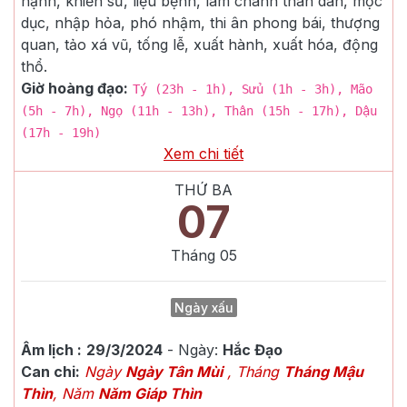
hạnh, khiển sử, liệu bệnh, lâm chánh thân dân, mộc
dục, nhập hỏa, phó nhậm, thi ân phong bái, thượng
quan, tảo xá vũ, tống lễ, xuất hành, xuất hóa, động
thổ.
Giờ hoàng đạo:
Tý (23h - 1h), Sửu (1h - 3h), Mão
(5h - 7h), Ngọ (11h - 13h), Thân (15h - 17h), Dậu
(17h - 19h)
Xem chi tiết
THỨ BA
07
Tháng
05
Ngày xấu
Âm lịch :
29/3/2024
- Ngày:
Hắc Đạo
Can chi:
Ngày
Ngày Tân Mùi
, Tháng
Tháng Mậu
Thìn
, Năm
Năm Giáp Thìn