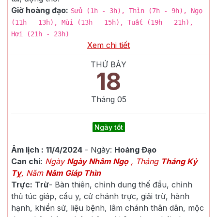
Giờ hoàng đạo:
Sửu (1h - 3h), Thìn (7h - 9h), Ngọ
(11h - 13h), Mùi (13h - 15h), Tuất (19h - 21h),
Hợi (21h - 23h)
Xem chi tiết
THỨ BẢY
18
Tháng
05
Ngày tốt
Âm lịch :
11/4/2024
- Ngày:
Hoàng Đạo
Can chi:
Ngày
Ngày Nhâm Ngọ
, Tháng
Tháng Kỷ
Tỵ
, Năm
Năm Giáp Thìn
Trực:
Trừ
-
Bàn thiên, chỉnh dung thế đầu, chỉnh
thủ túc giáp, cầu y, cử chánh trực, giải trừ, hành
hạnh, khiển sử, liệu bệnh, lâm chánh thân dân, mộc