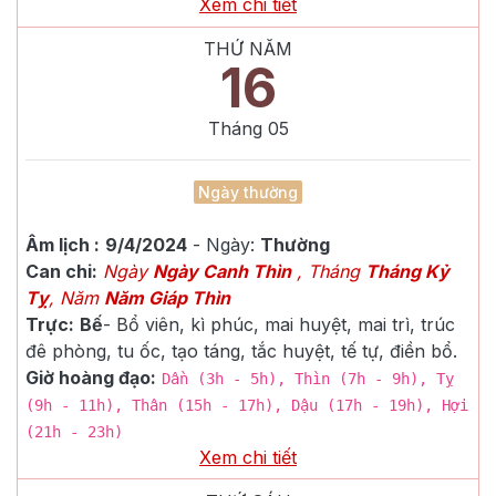
Xem chi tiết
THỨ NĂM
16
Tháng
05
Ngày thường
Âm lịch :
9/4/2024
- Ngày:
Thường
Can chi:
Ngày
Ngày Canh Thìn
, Tháng
Tháng Kỷ
Tỵ
, Năm
Năm Giáp Thìn
Trực:
Bế
-
Bổ viên, kì phúc, mai huyệt, mai trì, trúc
đê phòng, tu ốc, tạo táng, tắc huyệt, tế tự, điền bổ.
Giờ hoàng đạo:
Dần (3h - 5h), Thìn (7h - 9h), Tỵ
(9h - 11h), Thân (15h - 17h), Dậu (17h - 19h), Hợi
(21h - 23h)
Xem chi tiết