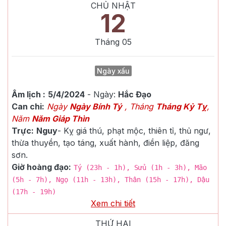
CHỦ NHẬT
12
Tháng
05
Ngày xấu
Âm lịch :
5/4/2024
- Ngày:
Hắc Đạo
Can chi:
Ngày
Ngày Bính Tý
, Tháng
Tháng Kỷ Tỵ
,
Năm
Năm Giáp Thìn
Trực:
Nguy
-
Kỵ giá thú, phạt mộc, thiên tỉ, thủ ngư,
thừa thuyền, tạo táng, xuất hành, điền liệp, đăng
sơn.
Giờ hoàng đạo:
Tý (23h - 1h), Sửu (1h - 3h), Mão
(5h - 7h), Ngọ (11h - 13h), Thân (15h - 17h), Dậu
(17h - 19h)
Xem chi tiết
THỨ HAI