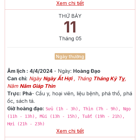
Xem chi tiết
THỨ BẢY
11
Tháng
05
Ngày thường
Âm lịch :
4/4/2024
- Ngày:
Hoàng Đạo
Can chi:
Ngày
Ngày Ất Hợi
, Tháng
Tháng Kỷ Tỵ
,
Năm
Năm Giáp Thìn
Trực:
Phá
-
Cầu y, hoại viên, liệu bệnh, phá thổ, phá
ốc, sách tá.
Giờ hoàng đạo:
Sửu (1h - 3h), Thìn (7h - 9h), Ngọ
(11h - 13h), Mùi (13h - 15h), Tuất (19h - 21h),
Hợi (21h - 23h)
Xem chi tiết