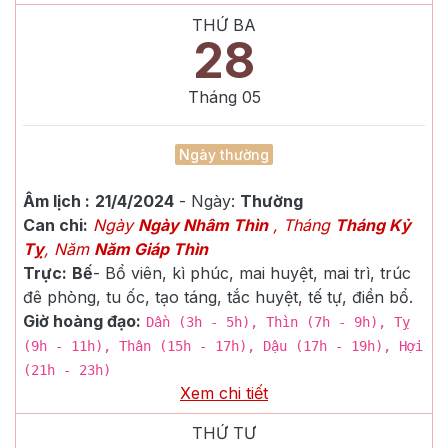
THỨ BA
28
Tháng
05
Ngày thường
Âm lịch :
21/4/2024
- Ngày:
Thường
Can chi:
Ngày
Ngày Nhâm Thìn
, Tháng
Tháng Kỷ
Tỵ
, Năm
Năm Giáp Thìn
Trực:
Bế
-
Bổ viên, kì phúc, mai huyệt, mai trì, trúc
đê phòng, tu ốc, tạo táng, tắc huyệt, tế tự, điền bổ.
Giờ hoàng đạo:
Dần (3h - 5h), Thìn (7h - 9h), Tỵ
(9h - 11h), Thân (15h - 17h), Dậu (17h - 19h), Hợi
(21h - 23h)
Xem chi tiết
THỨ TƯ