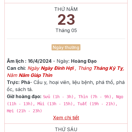
THỨ NĂM
23
Tháng
05
Ngày thường
Âm lịch :
16/4/2024
- Ngày:
Hoàng Đạo
Can chi:
Ngày
Ngày Đinh Hợi
, Tháng
Tháng Kỷ Tỵ
,
Năm
Năm Giáp Thìn
Trực:
Phá
-
Cầu y, hoại viên, liệu bệnh, phá thổ, phá
ốc, sách tá.
Giờ hoàng đạo:
Sửu (1h - 3h), Thìn (7h - 9h), Ngọ
(11h - 13h), Mùi (13h - 15h), Tuất (19h - 21h),
Hợi (21h - 23h)
Xem chi tiết
THỨ SÁU