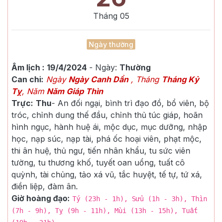
Tháng
05
Ngày thường
Âm lịch :
19/4/2024
- Ngày:
Thường
Can chi:
Ngày
Ngày Canh Dần
, Tháng
Tháng Kỷ
Tỵ
, Năm
Năm Giáp Thìn
Trực:
Thu
-
An đối ngại, bình trì đạo đồ, bổ viên, bộ
tróc, chỉnh dung thế đầu, chỉnh thủ túc giáp, hoãn
hình ngục, hành huệ ái, mộc dục, mục dưỡng, nhập
học, nạp súc, nạp tài, phá ốc hoại viên, phạt mộc,
thi ân huệ, thủ ngư, tiến nhân khẩu, tu sức viên
tường, tu thương khố, tuyết oan uổng, tuất cô
quỳnh, tài chủng, tảo xá vũ, tắc huyệt, tế tự, tứ xá,
điền liệp, đàm ân.
Giờ hoàng đạo:
Tý (23h - 1h), Sửu (1h - 3h), Thìn
(7h - 9h), Tỵ (9h - 11h), Mùi (13h - 15h), Tuất