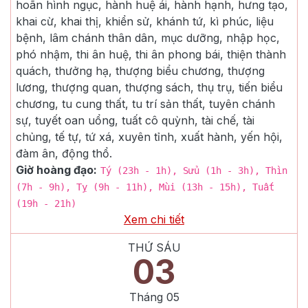
hoãn hình ngục, hành huệ ái, hành hạnh, hưng tạo,
khai cừ, khai thị, khiển sử, khánh tứ, kì phúc, liệu
bệnh, lâm chánh thân dân, mục dưỡng, nhập học,
phó nhậm, thi ân huệ, thi ân phong bái, thiện thành
quách, thưởng hạ, thượng biểu chương, thượng
lương, thượng quan, thượng sách, thụ trụ, tiến biểu
chương, tu cung thất, tu trí sản thất, tuyên chánh
sự, tuyết oan uổng, tuất cô quỳnh, tài chế, tài
chủng, tế tự, tứ xá, xuyên tỉnh, xuất hành, yến hội,
đàm ân, động thổ.
Giờ hoàng đạo:
Tý (23h - 1h), Sửu (1h - 3h), Thìn
(7h - 9h), Tỵ (9h - 11h), Mùi (13h - 15h), Tuất
(19h - 21h)
Xem chi tiết
THỨ SÁU
03
Tháng
05