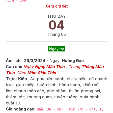
(17h - 19h)
Xem chi tiết
THỨ BẢY
04
Tháng
05
Ngày tốt
Âm lịch :
26/3/2024
- Ngày:
Hoàng Đạo
Can chi:
Ngày
Ngày Mậu Thìn
, Tháng
Tháng Mậu
Thìn
, Năm
Năm Giáp Thìn
Trực:
Kiến
-
An phủ biên cảnh, chiêu hiền, cử chánh
trực, giao thiệp, huấn binh, hành hạnh, khiển sử,
lâm chánh thân dân, phó nhậm, thi ân phong bái,
thiêm ước, thượng quan, tuyển tướng, xuất hành,
xuất sư.
Giờ hoàng đạo:
Dần (3h - 5h), Thìn (7h - 9h), Tỵ