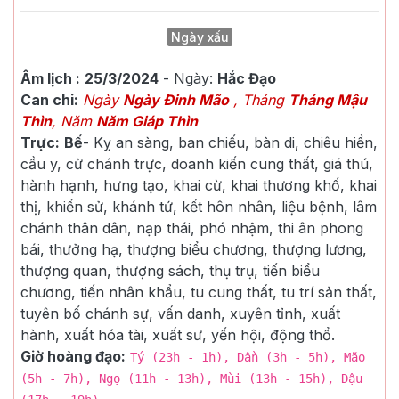
Ngày xấu
Âm lịch :
25/3/2024
- Ngày:
Hắc Đạo
Can chi:
Ngày
Ngày Đinh Mão
, Tháng
Tháng Mậu
Thìn
, Năm
Năm Giáp Thìn
Trực:
Bế
-
Kỵ an sàng, ban chiếu, bàn di, chiêu hiền,
cầu y, cử chánh trực, doanh kiến cung thất, giá thú,
hành hạnh, hưng tạo, khai cừ, khai thương khố, khai
thị, khiển sử, khánh tứ, kết hôn nhân, liệu bệnh, lâm
chánh thân dân, nạp thái, phó nhậm, thi ân phong
bái, thưởng hạ, thượng biểu chương, thượng lương,
thượng quan, thượng sách, thụ trụ, tiến biểu
chương, tiến nhân khẩu, tu cung thất, tu trí sản thất,
tuyên bố chánh sự, vấn danh, xuyên tỉnh, xuất
hành, xuất hóa tài, xuất sư, yến hội, động thổ.
Giờ hoàng đạo:
Tý (23h - 1h), Dần (3h - 5h), Mão
(5h - 7h), Ngọ (11h - 13h), Mùi (13h - 15h), Dậu