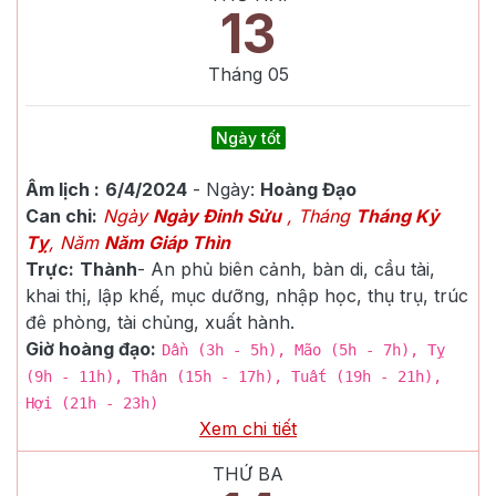
13
Tháng
05
Ngày tốt
Âm lịch :
6/4/2024
- Ngày:
Hoàng Đạo
Can chi:
Ngày
Ngày Đinh Sửu
, Tháng
Tháng Kỷ
Tỵ
, Năm
Năm Giáp Thìn
Trực:
Thành
-
An phủ biên cảnh, bàn di, cầu tài,
khai thị, lập khế, mục dưỡng, nhập học, thụ trụ, trúc
đê phòng, tài chủng, xuất hành.
Giờ hoàng đạo:
Dần (3h - 5h), Mão (5h - 7h), Tỵ
(9h - 11h), Thân (15h - 17h), Tuất (19h - 21h),
Hợi (21h - 23h)
Xem chi tiết
THỨ BA