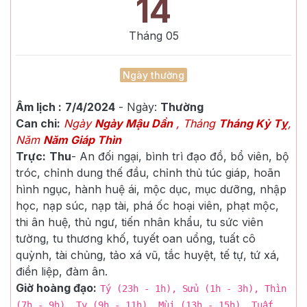
14
Tháng
05
Ngày thường
Âm lịch :
7/4/2024
- Ngày:
Thường
Can chi:
Ngày
Ngày Mậu Dần
, Tháng
Tháng Kỷ Tỵ
,
Năm
Năm Giáp Thìn
Trực:
Thu
-
An đối ngại, bình trì đạo đồ, bổ viên, bộ
tróc, chỉnh dung thế đầu, chỉnh thủ túc giáp, hoãn
hình ngục, hành huệ ái, mộc dục, mục dưỡng, nhập
học, nạp súc, nạp tài, phá ốc hoại viên, phạt mộc,
thi ân huệ, thủ ngư, tiến nhân khẩu, tu sức viên
tường, tu thương khố, tuyết oan uổng, tuất cô
quỳnh, tài chủng, tảo xá vũ, tắc huyệt, tế tự, tứ xá,
điền liệp, đàm ân.
Giờ hoàng đạo:
Tý (23h - 1h), Sửu (1h - 3h), Thìn
(7h - 9h), Tỵ (9h - 11h), Mùi (13h - 15h), Tuất