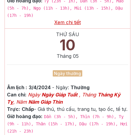
Giờ hoàng đạo:
Tý (23h - 1h), Dần (3h - 5h), Mão
(5h - 7h), Ngọ (11h - 13h), Mùi (13h - 15h), Dậu
(17h - 19h)
Xem chi tiết
THỨ SÁU
10
Tháng
05
Ngày thường
Âm lịch :
3/4/2024
- Ngày:
Thường
Can chi:
Ngày
Ngày Giáp Tuất
, Tháng
Tháng Kỷ
Tỵ
, Năm
Năm Giáp Thìn
Trực:
Chấp
-
Giá thú, thú cấu, trang tu, tạo ốc, tế tự.
Giờ hoàng đạo:
Dần (3h - 5h), Thìn (7h - 9h), Tỵ
(9h - 11h), Thân (15h - 17h), Dậu (17h - 19h), Hợi
(21h - 23h)