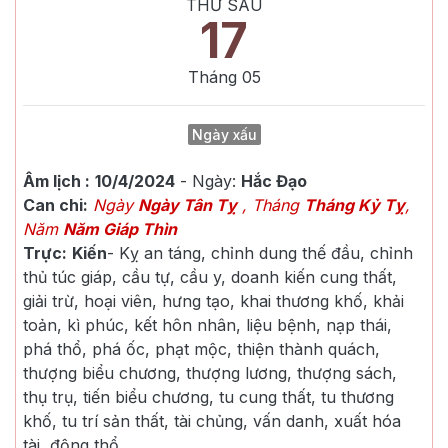
THỨ SÁU
17
Tháng
05
Ngày xấu
Âm lịch :
10/4/2024
- Ngày:
Hắc Đạo
Can chi:
Ngày
Ngày Tân Tỵ
, Tháng
Tháng Kỷ Tỵ
,
Năm
Năm Giáp Thìn
Trực:
Kiến
-
Kỵ an táng, chỉnh dung thế đầu, chỉnh
thủ túc giáp, cầu tự, cầu y, doanh kiến cung thất,
giải trừ, hoại viên, hưng tạo, khai thương khố, khải
toản, kì phúc, kết hôn nhân, liệu bệnh, nạp thái,
phá thổ, phá ốc, phạt mộc, thiện thành quách,
thượng biểu chương, thượng lương, thượng sách,
thụ trụ, tiến biểu chương, tu cung thất, tu thương
khố, tu trí sản thất, tài chủng, vấn danh, xuất hóa
tài, động thổ.