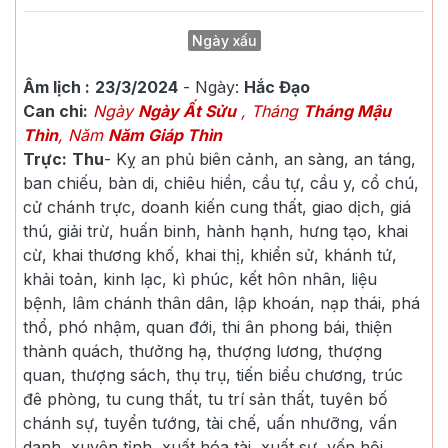
Ngày xấu
Âm lịch :
23/3/2024
- Ngày:
Hắc Đạo
Can chi:
Ngày
Ngày Ất Sửu
, Tháng
Tháng Mậu
Thìn
, Năm
Năm Giáp Thìn
Trực:
Thu
-
Kỵ an phủ biên cảnh, an sàng, an táng,
ban chiếu, bàn di, chiêu hiền, cầu tự, cầu y, cổ chú,
cử chánh trực, doanh kiến cung thất, giao dịch, giá
thú, giải trừ, huấn binh, hành hạnh, hưng tạo, khai
cừ, khai thương khố, khai thị, khiển sử, khánh tứ,
khải toản, kinh lạc, kì phúc, kết hôn nhân, liệu
bệnh, lâm chánh thân dân, lập khoán, nạp thái, phá
thổ, phó nhậm, quan đới, thi ân phong bái, thiện
thành quách, thưởng hạ, thượng lương, thượng
quan, thượng sách, thụ trụ, tiến biểu chương, trúc
đê phòng, tu cung thất, tu trí sản thất, tuyên bố
chánh sự, tuyển tướng, tài chế, uấn nhưỡng, vấn
danh, xuyên tỉnh, xuất hóa tài, xuất sư, yến hội,