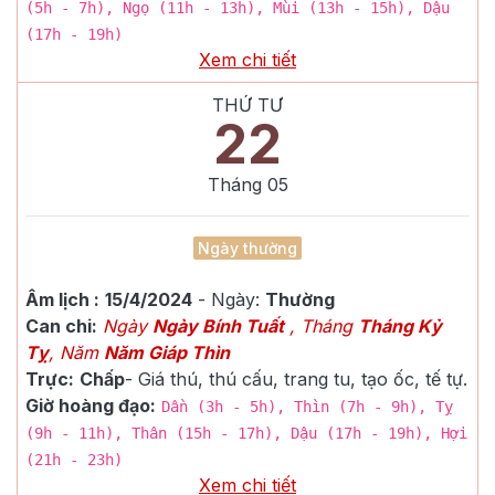
(5h - 7h), Ngọ (11h - 13h), Mùi (13h - 15h), Dậu
(17h - 19h)
Xem chi tiết
THỨ TƯ
22
Tháng
05
Ngày thường
Âm lịch :
15/4/2024
- Ngày:
Thường
Can chi:
Ngày
Ngày Bính Tuất
, Tháng
Tháng Kỷ
Tỵ
, Năm
Năm Giáp Thìn
Trực:
Chấp
-
Giá thú, thú cấu, trang tu, tạo ốc, tế tự.
Giờ hoàng đạo:
Dần (3h - 5h), Thìn (7h - 9h), Tỵ
(9h - 11h), Thân (15h - 17h), Dậu (17h - 19h), Hợi
(21h - 23h)
Xem chi tiết