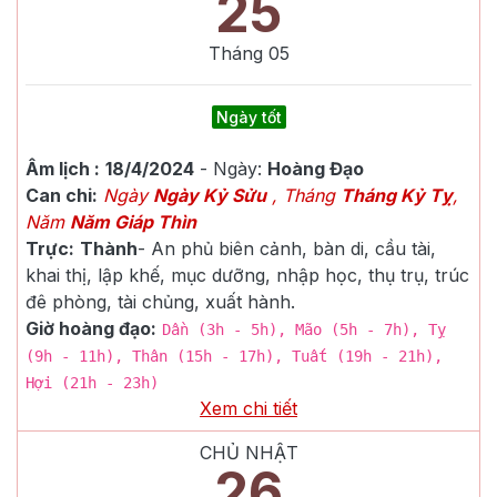
25
Tháng
05
Ngày tốt
Âm lịch :
18/4/2024
- Ngày:
Hoàng Đạo
Can chi:
Ngày
Ngày Kỷ Sửu
, Tháng
Tháng Kỷ Tỵ
,
Năm
Năm Giáp Thìn
Trực:
Thành
-
An phủ biên cảnh, bàn di, cầu tài,
khai thị, lập khế, mục dưỡng, nhập học, thụ trụ, trúc
đê phòng, tài chủng, xuất hành.
Giờ hoàng đạo:
Dần (3h - 5h), Mão (5h - 7h), Tỵ
(9h - 11h), Thân (15h - 17h), Tuất (19h - 21h),
Hợi (21h - 23h)
Xem chi tiết
CHỦ NHẬT
26