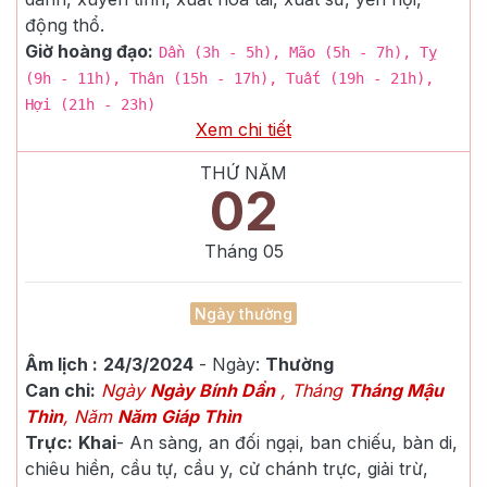
động thổ.
Giờ hoàng đạo:
Dần (3h - 5h), Mão (5h - 7h), Tỵ
(9h - 11h), Thân (15h - 17h), Tuất (19h - 21h),
Hợi (21h - 23h)
Xem chi tiết
THỨ NĂM
02
Tháng
05
Ngày thường
Âm lịch :
24/3/2024
- Ngày:
Thường
Can chi:
Ngày
Ngày Bính Dần
, Tháng
Tháng Mậu
Thìn
, Năm
Năm Giáp Thìn
Trực:
Khai
-
An sàng, an đối ngại, ban chiếu, bàn di,
chiêu hiền, cầu tự, cầu y, cử chánh trực, giải trừ,