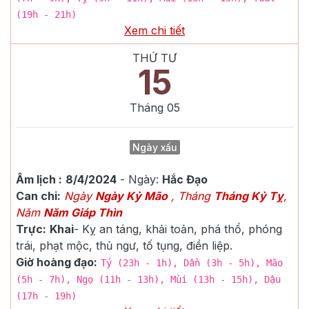
(19h - 21h)
Xem chi tiết
THỨ TƯ
15
Tháng
05
Ngày xấu
Âm lịch :
8/4/2024
- Ngày:
Hắc Đạo
Can chi:
Ngày
Ngày Kỷ Mão
, Tháng
Tháng Kỷ Tỵ
,
Năm
Năm Giáp Thìn
Trực:
Khai
-
Kỵ an táng, khải toản, phá thổ, phóng
trái, phạt mộc, thủ ngư, tố tụng, điền liệp.
Giờ hoàng đạo:
Tý (23h - 1h), Dần (3h - 5h), Mão
(5h - 7h), Ngọ (11h - 13h), Mùi (13h - 15h), Dậu
(17h - 19h)