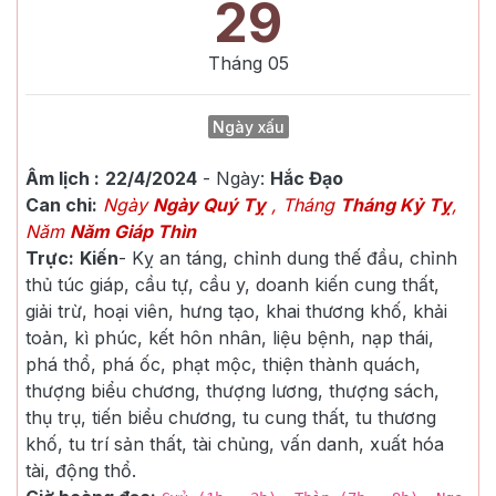
29
Tháng
05
Ngày xấu
Âm lịch :
22/4/2024
- Ngày:
Hắc Đạo
Can chi:
Ngày
Ngày Quý Tỵ
, Tháng
Tháng Kỷ Tỵ
,
Năm
Năm Giáp Thìn
Trực:
Kiến
-
Kỵ an táng, chỉnh dung thế đầu, chỉnh
thủ túc giáp, cầu tự, cầu y, doanh kiến cung thất,
giải trừ, hoại viên, hưng tạo, khai thương khố, khải
toản, kì phúc, kết hôn nhân, liệu bệnh, nạp thái,
phá thổ, phá ốc, phạt mộc, thiện thành quách,
thượng biểu chương, thượng lương, thượng sách,
thụ trụ, tiến biểu chương, tu cung thất, tu thương
khố, tu trí sản thất, tài chủng, vấn danh, xuất hóa
tài, động thổ.