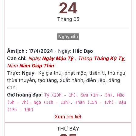
24
Tháng
05
Ngày xấu
Âm lịch :
17/4/2024
- Ngày:
Hắc Đạo
Can chi:
Ngày
Ngày Mậu Tý
, Tháng
Tháng Kỷ Tỵ
,
Năm
Năm Giáp Thìn
Trực:
Nguy
-
Kỵ giá thú, phạt mộc, thiên tỉ, thủ ngư,
thừa thuyền, tạo táng, xuất hành, điền liệp, đăng
sơn.
Giờ hoàng đạo:
Tý (23h - 1h), Sửu (1h - 3h), Mão
(5h - 7h), Ngọ (11h - 13h), Thân (15h - 17h), Dậu
(17h - 19h)
Xem chi tiết
THỨ BẢY