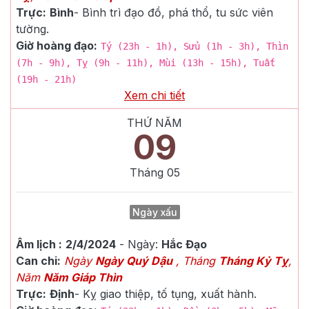
Trực:
Bình
-
Bình trì đạo đồ, phá thổ, tu sức viên
tường.
Giờ hoàng đạo:
Tý (23h - 1h), Sửu (1h - 3h), Thìn
(7h - 9h), Tỵ (9h - 11h), Mùi (13h - 15h), Tuất
(19h - 21h)
Xem chi tiết
THỨ NĂM
09
Tháng
05
Ngày xấu
Âm lịch :
2/4/2024
- Ngày:
Hắc Đạo
Can chi:
Ngày
Ngày Quý Dậu
, Tháng
Tháng Kỷ Tỵ
,
Năm
Năm Giáp Thìn
Trực:
Định
-
Kỵ giao thiệp, tố tụng, xuất hành.