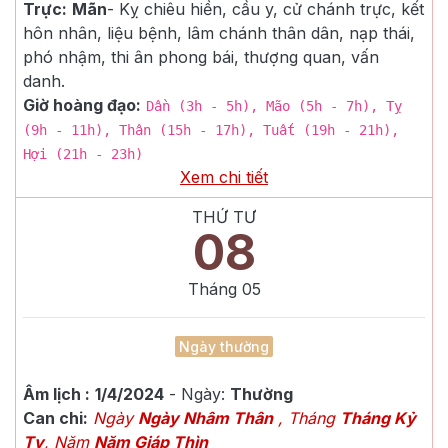
Trực:
Mãn
-
Kỵ chiêu hiền, cầu y, cử chánh trực, kết
hôn nhân, liệu bệnh, lâm chánh thân dân, nạp thái,
phó nhậm, thi ân phong bái, thượng quan, vấn
danh.
Giờ hoàng đạo:
Dần (3h - 5h), Mão (5h - 7h), Tỵ
(9h - 11h), Thân (15h - 17h), Tuất (19h - 21h),
Hợi (21h - 23h)
Xem chi tiết
THỨ TƯ
08
Tháng
05
Ngày thường
Âm lịch :
1/4/2024
- Ngày:
Thường
Can chi:
Ngày
Ngày Nhâm Thân
, Tháng
Tháng Kỷ
Tỵ
, Năm
Năm Giáp Thìn