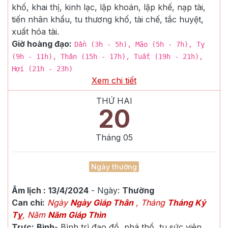
khố, khai thị, kinh lạc, lập khoán, lập khế, nạp tài,
tiến nhân khẩu, tu thương khố, tài chế, tắc huyệt,
xuất hóa tài.
Giờ hoàng đạo:
Dần (3h - 5h), Mão (5h - 7h), Tỵ
(9h - 11h), Thân (15h - 17h), Tuất (19h - 21h),
Hợi (21h - 23h)
Xem chi tiết
THỨ HAI
20
Tháng
05
Ngày thường
Âm lịch :
13/4/2024
- Ngày:
Thường
Can chi:
Ngày
Ngày Giáp Thân
, Tháng
Tháng Kỷ
Tỵ
, Năm
Năm Giáp Thìn
Trực:
Bình
-
Bình trì đạo đồ, phá thổ, tu sức viên