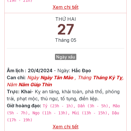
(19h - 21h)
Xem chi tiết
THỨ HAI
27
Tháng
05
Ngày xấu
Âm lịch :
20/4/2024
- Ngày:
Hắc Đạo
Can chi:
Ngày
Ngày Tân Mão
, Tháng
Tháng Kỷ Tỵ
,
Năm
Năm Giáp Thìn
Trực:
Khai
-
Kỵ an táng, khải toản, phá thổ, phóng
trái, phạt mộc, thủ ngư, tố tụng, điền liệp.
Giờ hoàng đạo:
Tý (23h - 1h), Dần (3h - 5h), Mão
(5h - 7h), Ngọ (11h - 13h), Mùi (13h - 15h), Dậu
(17h - 19h)
Xem chi tiết