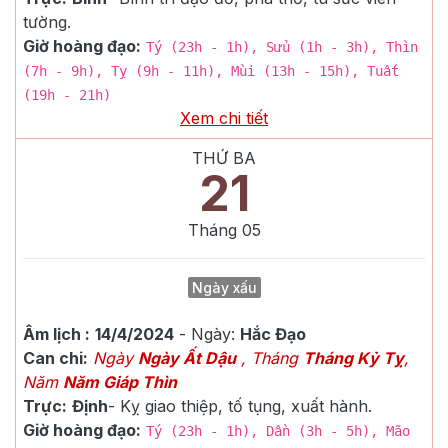
tường.
Giờ hoàng đạo:
Tý (23h - 1h), Sửu (1h - 3h), Thìn
(7h - 9h), Tỵ (9h - 11h), Mùi (13h - 15h), Tuất
(19h - 21h)
Xem chi tiết
THỨ BA
21
Tháng
05
Ngày xấu
Âm lịch :
14/4/2024
- Ngày:
Hắc Đạo
Can chi:
Ngày
Ngày Ất Dậu
, Tháng
Tháng Kỷ Tỵ
,
Năm
Năm Giáp Thìn
Trực:
Định
-
Kỵ giao thiệp, tố tụng, xuất hành.
Giờ hoàng đạo:
Tý (23h - 1h), Dần (3h - 5h), Mão