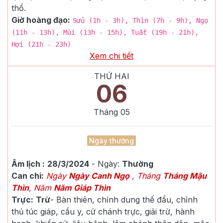
thổ.
Giờ hoàng đạo:
Sửu (1h - 3h), Thìn (7h - 9h), Ngọ
(11h - 13h), Mùi (13h - 15h), Tuất (19h - 21h),
Hợi (21h - 23h)
Xem chi tiết
THỨ HAI
06
Tháng
05
Ngày thường
Âm lịch :
28/3/2024
- Ngày:
Thường
Can chi:
Ngày
Ngày Canh Ngọ
, Tháng
Tháng Mậu
Thìn
, Năm
Năm Giáp Thìn
Trực:
Trừ
-
Bàn thiên, chỉnh dung thế đầu, chỉnh
thủ túc giáp, cầu y, cử chánh trực, giải trừ, hành