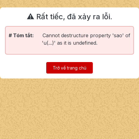
⚠️ Rất tiếc, đã xảy ra lỗi.
# Tóm tắt:
Cannot destructure property 'sao' of
'u(...)' as it is undefined.
Trở về trang chủ