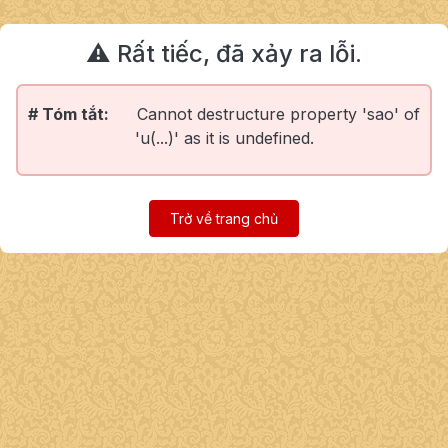
⚠️ Rất tiếc, đã xảy ra lỗi.
# Tóm tắt:
Cannot destructure property 'sao' of
'u(...)' as it is undefined.
Trở về trang chủ