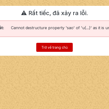
⚠️ Rất tiếc, đã xảy ra lỗi.
ắt:
Cannot destructure property 'sao' of 'u(...)' as it is u
Trở về trang chủ