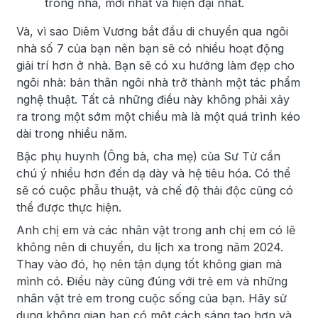
trong nhà, mới nhất và hiện đại nhất.
Và, vì sao Diêm Vương bắt đầu di chuyển qua ngôi
nhà số 7 của bạn nên bạn sẽ có nhiều hoạt động
giải trí hơn ở nhà. Bạn sẽ có xu hướng làm đẹp cho
ngôi nhà: bản thân ngôi nhà trở thành một tác phẩm
nghệ thuật. Tất cả những điều này không phải xảy
ra trong một sớm một chiều mà là một quá trình kéo
dài trong nhiều năm.
Bậc phụ huynh (Ông bà, cha mẹ) của Sư Tử cần
chú ý nhiều hơn đến dạ dày và hệ tiêu hóa. Có thể
sẽ có cuộc phẫu thuật, và chế độ thải độc cũng có
thể được thực hiện.
Anh chị em và các nhân vật trong anh chị em có lẽ
không nên di chuyển, du lịch xa trong năm 2024.
Thay vào đó, họ nên tận dụng tốt không gian mà
mình có. Điều này cũng đúng với trẻ em và những
nhân vật trẻ em trong cuộc sống của bạn. Hãy sử
dụng không gian bạn có một cách sáng tạo hơn và