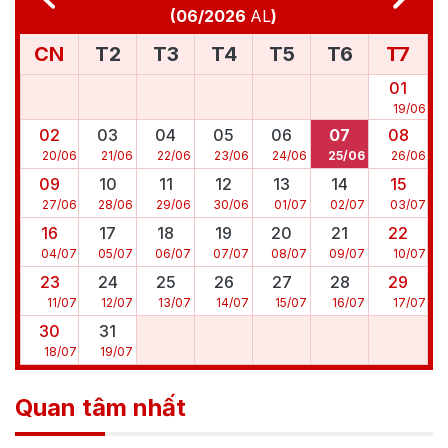
(
06/2026
AL
)
CN
T2
T3
T4
T5
T6
T7
01
19
/
06
02
03
04
05
06
07
08
20
/
06
21
/
06
22
/
06
23
/
06
24
/
06
25
/
06
26
/
06
09
10
11
12
13
14
15
27
/
06
28
/
06
29
/
06
30
/
06
01
/
07
02
/
07
03
/
07
16
17
18
19
20
21
22
04
/
07
05
/
07
06
/
07
07
/
07
08
/
07
09
/
07
10
/
07
23
24
25
26
27
28
29
11
/
07
12
/
07
13
/
07
14
/
07
15
/
07
16
/
07
17
/
07
30
31
18
/
07
19
/
07
Quan tâm nhất