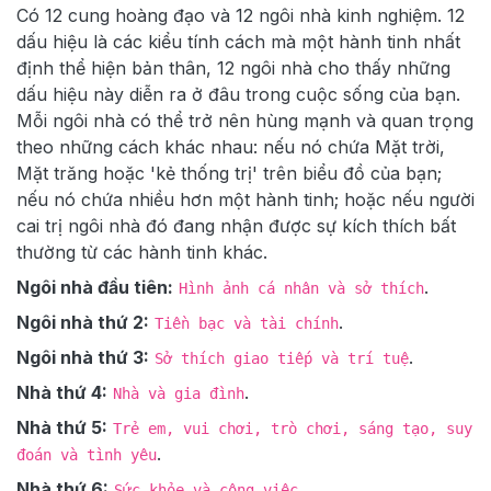
Có 12 cung hoàng đạo và 12 ngôi nhà kinh nghiệm. 12
dấu hiệu là các kiểu tính cách mà một hành tinh nhất
định thể hiện bản thân, 12 ngôi nhà cho thấy những
dấu hiệu này diễn ra ở đâu trong cuộc sống của bạn.
Mỗi ngôi nhà có thể trở nên hùng mạnh và quan trọng
theo những cách khác nhau: nếu nó chứa Mặt trời,
Mặt trăng hoặc 'kẻ thống trị' trên biểu đồ của bạn;
nếu nó chứa nhiều hơn một hành tinh; hoặc nếu người
cai trị ngôi nhà đó đang nhận được sự kích thích bất
thường từ các hành tinh khác.
Ngôi nhà đầu tiên:
.
Hình ảnh cá nhân và sở thích
Ngôi nhà thứ 2:
.
Tiền bạc và tài chính
Ngôi nhà thứ 3:
.
Sở thích giao tiếp và trí tuệ
Nhà thứ 4:
.
Nhà và gia đình
Nhà thứ 5:
Trẻ em, vui chơi, trò chơi, sáng tạo, suy
.
đoán và tình yêu
Nhà thứ 6:
.
Sức khỏe và công việc