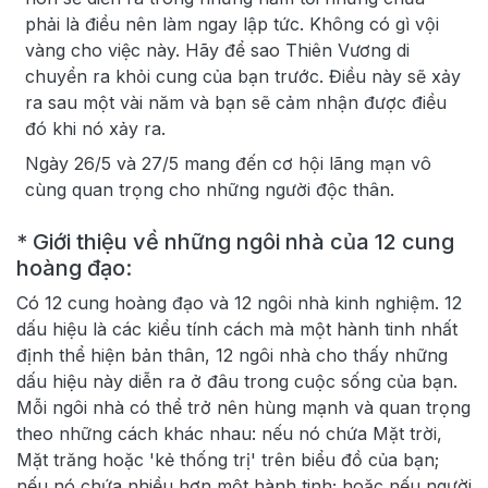
phải là điều nên làm ngay lập tức. Không có gì vội
vàng cho việc này. Hãy để sao Thiên Vương di
chuyển ra khỏi cung của bạn trước. Điều này sẽ xảy
ra sau một vài năm và bạn sẽ cảm nhận được điều
đó khi nó xảy ra.
Ngày 26/5 và 27/5 mang đến cơ hội lãng mạn vô
cùng quan trọng cho những người độc thân.
* Giới thiệu về những ngôi nhà của 12 cung
hoàng đạo:
Có 12 cung hoàng đạo và 12 ngôi nhà kinh nghiệm. 12
dấu hiệu là các kiểu tính cách mà một hành tinh nhất
định thể hiện bản thân, 12 ngôi nhà cho thấy những
dấu hiệu này diễn ra ở đâu trong cuộc sống của bạn.
Mỗi ngôi nhà có thể trở nên hùng mạnh và quan trọng
theo những cách khác nhau: nếu nó chứa Mặt trời,
Mặt trăng hoặc 'kẻ thống trị' trên biểu đồ của bạn;
nếu nó chứa nhiều hơn một hành tinh; hoặc nếu người