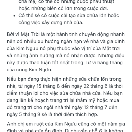
cha mẹ) có thể có những cuộc phẫu thuật
hoặc những biến cố lớn trong cuộc đời.
Có thể sẽ có cuộc cải tạo sửa chữa lớn hoặc
công việc xây dựng nhà cửa.
Bởi vì Mặt Trời là một hành tinh chuyển động nhanh
nên có nhiều xu hướng ngắn hạn về nhà và gia đình
của Kim Ngưu nó phụ thuộc vào vị trí của Mặt trời
và những ảnh hưởng mà nó nhận được. Những điều
này được thảo luận tốt nhất trong Tử vi hàng tháng
của cung Kim Ngưu.
Nếu bạn đang thực hiện những sửa chữa lớn trong
nhà, từ ngày 15 tháng 8 đến ngày 22 tháng 8 là thời
điểm thuận lợi cho việc sửa chữa nhà cửa. Nếu bạn
đang lên kế hoạch trang trí lại thẩm mỹ hoặc mua
đồ trang trí cho ngôi nhà thì ngày 12 tháng 7 đến
ngày 5 tháng 8 sẽ là thời điểm thích hợp.
Anh chị em ruột của Kim Ngưu cũng có một năm gia
đình và nhà cửa ổn định. Di chuyển chỗ ở là không