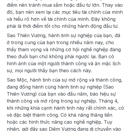
điểm nên tránh mua sắm hoặc đầu tư lớn. Thay vào
đó, bạn nên xem lại các mục tiêu tài chính của mình
và hiểu rõ hơn về tài chính của mình. Đây không
phải là thời điểm tốt cho những hành động đầu tư.
Sao Thiên Vương, hành tinh sự nghiệp của bạn, đã
ở trong cung của bạn trong nhiều năm nay, cho
thấy tham vọng và những cơ hội nghề nghiệp đang
theo đuổi bạn chứ không phải ngược lại. Bạn có
hình ảnh của một người thành công và ăn mặc lịch
sự, mọi người thấy bạn theo cách này.
Sao Mộc, hành tinh của sự mở rộng và thành công,
đang đồng hành cùng hành tinh sự nghiệp (Sao
Thiên Vương) của bạn vào đầu năm, báo hiệu sự
thành công và mở rộng trong sự nghiệp. Tháng 4,
khi những khía cạnh hành tinh này rất chính xác, có
vẻ đặc biệt thành công. Có khả năng thăng tiến
hoặc các hình thức nâng cao nghề nghiệp. Tuy
nhiên, giờ đây sao Diêm Vương đang di chuyển vào