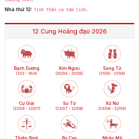
Nhà thứ 12:
Tinh thần và tâm linh.
12 Cung Hoàng đạo
2026
Bạch Dương
Kim Ngưu
Song Tử
(31/2 - 19/4)
(20/04 - 20/05)
(21/05 - 21/06)
Cự Giải
Sư Tử
Xử Nữ
(22/06 - 22/07)
(23/07 - 22/08)
(23/08 - 22/09)
Thiên Bình
Bọ Cạp
Nhân Mã