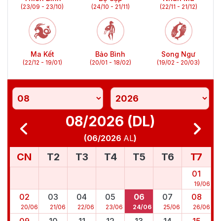
(23/09 - 23/10)
(24/10 - 21/11)
(22/11 - 21/12)
Ma Kết
Bảo Bình
Song Ngư
(22/12 - 19/01)
(20/01 - 18/02)
(19/02 - 20/03)
08/2026 (DL)
(
06/2026
AL
)
CN
T2
T3
T4
T5
T6
T7
01
19
/
06
02
03
04
05
06
07
08
20
/
06
21
/
06
22
/
06
23
/
06
24
/
06
25
/
06
26
/
06