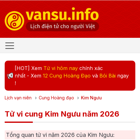
[HOT] Xem
Tử vi hôm nay
chính xác
nhất - Xem
12 Cung Hoàng Đạo
và
Bói Bài
ngay
!
Lịch vạn niên
›
Cung Hoàng đạo
›
Kim Ngưu
Tử vi cung Kim Ngưu năm 2026
Tổng quan tử vi năm
2026
của Kim Ngưu: