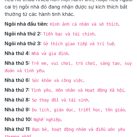
cai trị ngôi nhà đó đang nhận được sự kích thích bất
thường từ các hành tinh khác.
Ngôi nhà đầu tiên:
.
Hình ảnh cá nhân và sở thích
Ngôi nhà thứ 2:
.
Tiền bạc và tài chính
Ngôi nhà thứ 3:
.
Sở thích giao tiếp và trí tuệ
Nhà thứ 4:
.
Nhà và gia đình
Nhà thứ 5:
Trẻ em, vui chơi, trò chơi, sáng tạo, suy
.
đoán và tình yêu
Nhà thứ 6:
.
Sức khỏe và công việc
Nhà thứ 7:
.
Tình yêu, Hôn nhân và Hoạt động Xã hội
Nhà thứ 8:
.
Sự thay đổi và tái sinh
Nhà thứ 9:
.
Du lịch, giáo dục, triết học, tôn giáo
Nhà thứ 10:
.
Nghề nghiệp
Nhà thứ 11:
Bạn bè, hoạt động nhóm và điều ước yêu
.
thương nhất