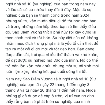
ngôi nhà số 10 (sự nghiệp) của bạn trong năm nay,
về lâu dài sẽ có nhiều thay đổi ở đây. Mặc dù sự
nghiệp của bạn sẽ thành công trong năm 2024
nhưng vũ trụ vẫn muốn điều gì đó tốt hơn cho bạn
và trong những năm tiếp theo bạn sẽ tìm thấy điều
đó. Sao Diêm Vương thích phá hủy rồi xây dựng lại
theo cách mới và tốt hơn. Sự hủy diệt của nó không
nhằm mục đích trừng phạt mà là yếu tố cần thiết để
tạo ra một cái gì đó mới và tốt đẹp hơn. Bạn đang
được dẫn dắt, trải qua nhiều thử thách và khó khăn,
để đạt được sự nghiệp mơ ước của mình. Nó có thể
trở nên lộn xộn một chút, nhưng một sự tái sinh mới
luôn lộn xộn, nhưng kết quả cuối cùng thì tốt.
Năm nay Sao Diêm Vương sẽ ở ngôi nhà số 10 (Sự
nghiệp) của bạn từ ngày 22 tháng 1 đến ngày 3
tháng 9 và từ ngày 20 tháng 11 đến hết năm. Ngoài
những gì đã được đề cập ở trên, vị trí của nó cho
thấy rằng bạn sẽ phát triển sự nghiệp của mình