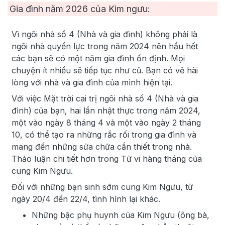
Gia đình năm
2026
của Kim ngưu:
Vì ngôi nhà số 4 (Nhà và gia đình) không phải là
ngôi nhà quyền lực trong năm 2024 nên hầu hết
các bạn sẽ có một năm gia đình ổn định. Mọi
chuyện ít nhiều sẽ tiếp tục như cũ. Bạn có vẻ hài
lòng với nhà và gia đình của mình hiện tại.
Với việc Mặt trời cai trị ngôi nhà số 4 (Nhà và gia
đình) của bạn, hai lần nhật thực trong năm 2024,
một vào ngày 8 tháng 4 và một vào ngày 2 tháng
10, có thể tạo ra những rắc rối trong gia đình và
mang đến những sửa chữa cần thiết trong nhà.
Thảo luận chi tiết hơn trong Tử vi hàng tháng của
cung Kim Ngưu.
Đối với những bạn sinh sớm cung Kim Ngưu, từ
ngày 20/4 đến 22/4, tình hình lại khác.
Những bậc phụ huynh của Kim Ngưu (ông bà,