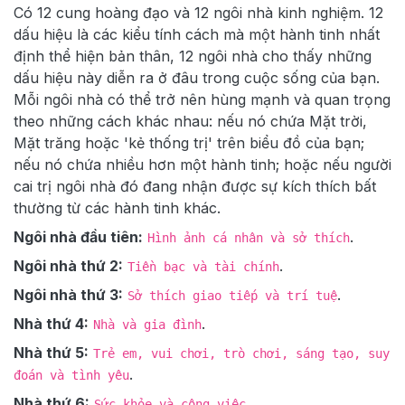
Có 12 cung hoàng đạo và 12 ngôi nhà kinh nghiệm. 12
dấu hiệu là các kiểu tính cách mà một hành tinh nhất
định thể hiện bản thân, 12 ngôi nhà cho thấy những
dấu hiệu này diễn ra ở đâu trong cuộc sống của bạn.
Mỗi ngôi nhà có thể trở nên hùng mạnh và quan trọng
theo những cách khác nhau: nếu nó chứa Mặt trời,
Mặt trăng hoặc 'kẻ thống trị' trên biểu đồ của bạn;
nếu nó chứa nhiều hơn một hành tinh; hoặc nếu người
cai trị ngôi nhà đó đang nhận được sự kích thích bất
thường từ các hành tinh khác.
Ngôi nhà đầu tiên:
.
Hình ảnh cá nhân và sở thích
Ngôi nhà thứ 2:
.
Tiền bạc và tài chính
Ngôi nhà thứ 3:
.
Sở thích giao tiếp và trí tuệ
Nhà thứ 4:
.
Nhà và gia đình
Nhà thứ 5:
Trẻ em, vui chơi, trò chơi, sáng tạo, suy
.
đoán và tình yêu
Nhà thứ 6:
.
Sức khỏe và công việc