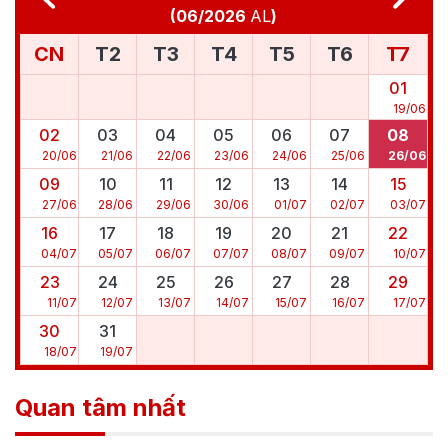
(
06/2026
AL
)
CN
T2
T3
T4
T5
T6
T7
01
19
/
06
02
03
04
05
06
07
08
20
/
06
21
/
06
22
/
06
23
/
06
24
/
06
25
/
06
26
/
06
09
10
11
12
13
14
15
27
/
06
28
/
06
29
/
06
30
/
06
01
/
07
02
/
07
03
/
07
16
17
18
19
20
21
22
04
/
07
05
/
07
06
/
07
07
/
07
08
/
07
09
/
07
10
/
07
23
24
25
26
27
28
29
11
/
07
12
/
07
13
/
07
14
/
07
15
/
07
16
/
07
17
/
07
30
31
18
/
07
19
/
07
Quan tâm nhất