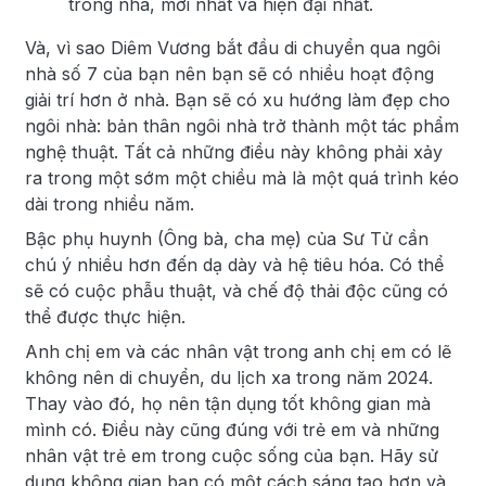
trong nhà, mới nhất và hiện đại nhất.
Và, vì sao Diêm Vương bắt đầu di chuyển qua ngôi
nhà số 7 của bạn nên bạn sẽ có nhiều hoạt động
giải trí hơn ở nhà. Bạn sẽ có xu hướng làm đẹp cho
ngôi nhà: bản thân ngôi nhà trở thành một tác phẩm
nghệ thuật. Tất cả những điều này không phải xảy
ra trong một sớm một chiều mà là một quá trình kéo
dài trong nhiều năm.
Bậc phụ huynh (Ông bà, cha mẹ) của Sư Tử cần
chú ý nhiều hơn đến dạ dày và hệ tiêu hóa. Có thể
sẽ có cuộc phẫu thuật, và chế độ thải độc cũng có
thể được thực hiện.
Anh chị em và các nhân vật trong anh chị em có lẽ
không nên di chuyển, du lịch xa trong năm 2024.
Thay vào đó, họ nên tận dụng tốt không gian mà
mình có. Điều này cũng đúng với trẻ em và những
nhân vật trẻ em trong cuộc sống của bạn. Hãy sử
dụng không gian bạn có một cách sáng tạo hơn và