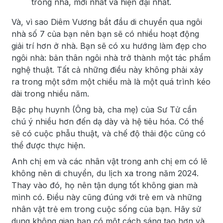
trong nhà, mới nhất và hiện đại nhất.
Và, vì sao Diêm Vương bắt đầu di chuyển qua ngôi
nhà số 7 của bạn nên bạn sẽ có nhiều hoạt động
giải trí hơn ở nhà. Bạn sẽ có xu hướng làm đẹp cho
ngôi nhà: bản thân ngôi nhà trở thành một tác phẩm
nghệ thuật. Tất cả những điều này không phải xảy
ra trong một sớm một chiều mà là một quá trình kéo
dài trong nhiều năm.
Bậc phụ huynh (Ông bà, cha mẹ) của Sư Tử cần
chú ý nhiều hơn đến dạ dày và hệ tiêu hóa. Có thể
sẽ có cuộc phẫu thuật, và chế độ thải độc cũng có
thể được thực hiện.
Anh chị em và các nhân vật trong anh chị em có lẽ
không nên di chuyển, du lịch xa trong năm 2024.
Thay vào đó, họ nên tận dụng tốt không gian mà
mình có. Điều này cũng đúng với trẻ em và những
nhân vật trẻ em trong cuộc sống của bạn. Hãy sử
dụng không gian bạn có một cách sáng tạo hơn và