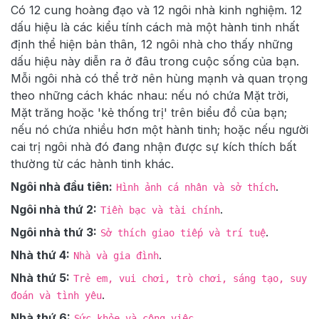
Có 12 cung hoàng đạo và 12 ngôi nhà kinh nghiệm. 12
dấu hiệu là các kiểu tính cách mà một hành tinh nhất
định thể hiện bản thân, 12 ngôi nhà cho thấy những
dấu hiệu này diễn ra ở đâu trong cuộc sống của bạn.
Mỗi ngôi nhà có thể trở nên hùng mạnh và quan trọng
theo những cách khác nhau: nếu nó chứa Mặt trời,
Mặt trăng hoặc 'kẻ thống trị' trên biểu đồ của bạn;
nếu nó chứa nhiều hơn một hành tinh; hoặc nếu người
cai trị ngôi nhà đó đang nhận được sự kích thích bất
thường từ các hành tinh khác.
Ngôi nhà đầu tiên:
.
Hình ảnh cá nhân và sở thích
Ngôi nhà thứ 2:
.
Tiền bạc và tài chính
Ngôi nhà thứ 3:
.
Sở thích giao tiếp và trí tuệ
Nhà thứ 4:
.
Nhà và gia đình
Nhà thứ 5:
Trẻ em, vui chơi, trò chơi, sáng tạo, suy
.
đoán và tình yêu
Nhà thứ 6:
.
Sức khỏe và công việc