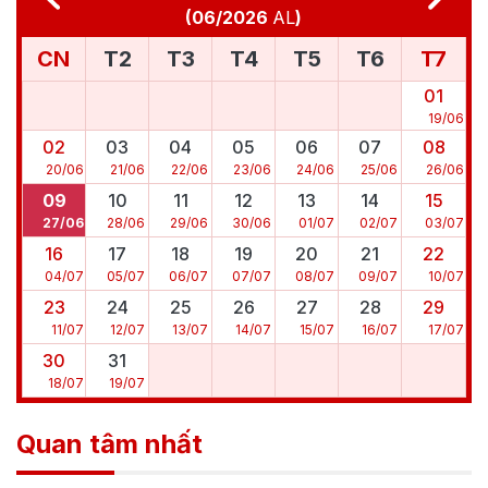
(
06/2026
AL
)
CN
T2
T3
T4
T5
T6
T7
01
19
/
06
02
03
04
05
06
07
08
20
/
06
21
/
06
22
/
06
23
/
06
24
/
06
25
/
06
26
/
06
09
10
11
12
13
14
15
27
/
06
28
/
06
29
/
06
30
/
06
01
/
07
02
/
07
03
/
07
16
17
18
19
20
21
22
04
/
07
05
/
07
06
/
07
07
/
07
08
/
07
09
/
07
10
/
07
23
24
25
26
27
28
29
11
/
07
12
/
07
13
/
07
14
/
07
15
/
07
16
/
07
17
/
07
30
31
18
/
07
19
/
07
Quan tâm nhất