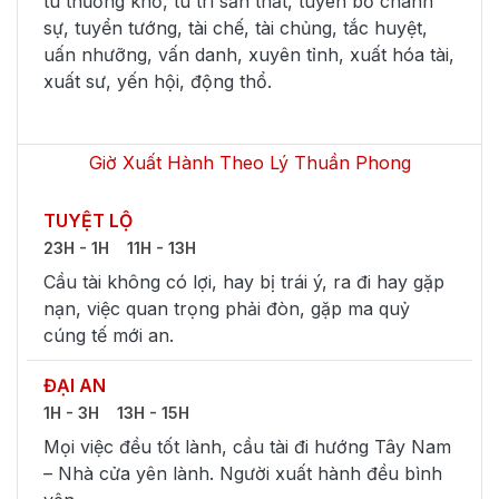
tu thương khố, tu trí sản thất, tuyên bố chánh
sự, tuyển tướng, tài chế, tài chủng, tắc huyệt,
uấn nhưỡng, vấn danh, xuyên tỉnh, xuất hóa tài,
xuất sư, yến hội, động thổ.
Giờ Xuất Hành Theo Lý Thuần Phong
TUYỆT LỘ
23H - 1H
11H - 13H
Cầu tài không có lợi, hay bị trái ý, ra đi hay gặp
nạn, việc quan trọng phải đòn, gặp ma quỷ
cúng tế mới an.
ĐẠI AN
1H - 3H
13H - 15H
Mọi việc đều tốt lành, cầu tài đi hướng Tây Nam
– Nhà cửa yên lành. Người xuất hành đều bình