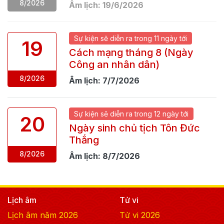
8
/
2026
Âm lịch:
19
/
6
/
2026
Sự kiện
sẽ
diễn ra trong
11 ngày
tới
19
Cách mạng tháng 8 (Ngày
Công an nhân dân)
8
/
2026
Âm lịch:
7
/
7
/
2026
Sự kiện
sẽ
diễn ra trong
12 ngày
tới
20
Ngày sinh chủ tịch Tôn Đức
Thắng
8
/
2026
Âm lịch:
8
/
7
/
2026
Lịch âm
Tử vi
Lịch âm năm
2026
Tử vi
2026