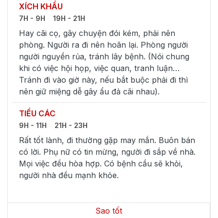
XÍCH KHẨU
7H - 9H
19H - 21H
Hay cãi cọ, gây chuyện đói kém, phải nên
phòng. Người ra đi nên hoãn lại. Phòng người
người nguyền rủa, tránh lây bệnh. (Nói chung
khi có việc hội họp, việc quan, tranh luận…
Tránh đi vào giờ này, nếu bắt buộc phải đi thì
nên giữ miệng dễ gây ẩu đả cãi nhau).
TIỂU CÁC
9H - 11H
21H - 23H
Rất tốt lành, đi thường gặp may mắn. Buôn bán
có lời. Phụ nữ có tin mừng, người đi sắp về nhà.
Mọi việc đều hòa hợp. Có bệnh cầu sẽ khỏi,
người nhà đều mạnh khỏe.
Sao tốt