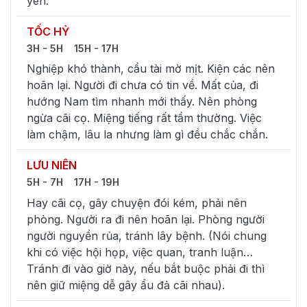
yên.
TỐC HỶ
3H - 5H
15H - 17H
Nghiệp khó thành, cầu tài mờ mịt. Kiện các nên
hoãn lại. Người đi chưa có tin về. Mất của, đi
hướng Nam tìm nhanh mới thấy. Nên phòng
ngừa cãi cọ. Miệng tiếng rất tầm thường. Việc
làm chậm, lâu la nhưng làm gì đều chắc chắn.
LƯU NIÊN
5H - 7H
17H - 19H
Hay cãi cọ, gây chuyện đói kém, phải nên
phòng. Người ra đi nên hoãn lại. Phòng người
người nguyền rủa, tránh lây bệnh. (Nói chung
khi có việc hội họp, việc quan, tranh luận…
Tránh đi vào giờ này, nếu bắt buộc phải đi thì
nên giữ miệng dễ gây ẩu đả cãi nhau).