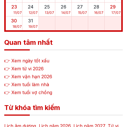
23
24
25
26
27
28
29
11
/
07
12
/
07
13
/
07
14
/
07
15
/
07
16
/
07
17
/
07
30
31
18
/
07
19
/
07
Quan tâm nhất
👉 Xem ngày tốt xấu
👉 Xem tử vi
2026
👉 Xem vận hạn
2026
👉 Xem tuổi làm nhà
👉 Xem tuổi vợ chồng
Từ khóa tìm kiếm
Lịch âm dương
,
Lịch năm
2026
,
Lịch năm
2027
,
Tử vi