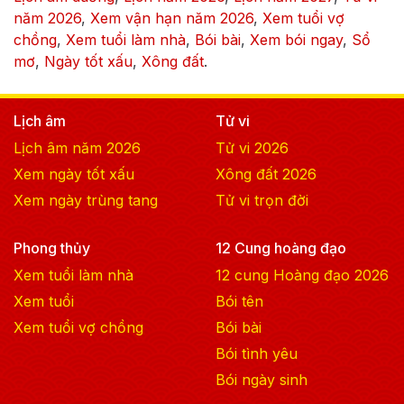
năm
2026
,
Xem vận hạn năm
2026
,
Xem tuổi vợ
chồng
,
Xem tuổi làm nhà
,
Bói bài
,
Xem bói ngay
,
Sổ
mơ
,
Ngày tốt xấu
,
Xông đất
.
Lịch âm
Tử vi
Lịch âm năm
2026
Tử vi
2026
Xem ngày tốt xấu
Xông đất
2026
Xem ngày trùng tang
Tử vi trọn đời
Phong thủy
12 Cung hoàng đạo
Xem tuổi làm nhà
12 cung Hoàng đạo
2026
Xem tuổi
Bói tên
Xem tuổi vợ chồng
Bói bài
Bói tình yêu
Bói ngày sinh