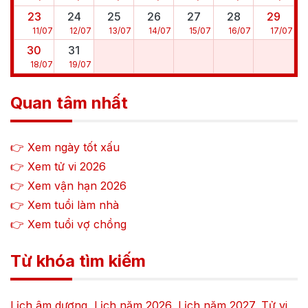
23
24
25
26
27
28
29
11
/
07
12
/
07
13
/
07
14
/
07
15
/
07
16
/
07
17
/
07
30
31
18
/
07
19
/
07
Quan tâm nhất
👉 Xem ngày tốt xấu
👉 Xem tử vi
2026
👉 Xem vận hạn
2026
👉 Xem tuổi làm nhà
👉 Xem tuổi vợ chồng
Từ khóa tìm kiếm
Lịch âm dương
,
Lịch năm
2026
,
Lịch năm
2027
,
Tử vi