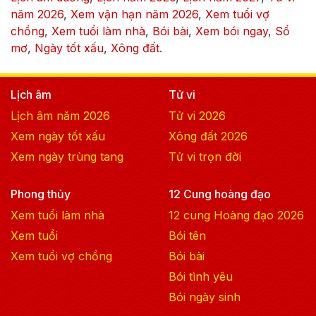
năm
2026
,
Xem vận hạn năm
2026
,
Xem tuổi vợ
chồng
,
Xem tuổi làm nhà
,
Bói bài
,
Xem bói ngay
,
Sổ
mơ
,
Ngày tốt xấu
,
Xông đất
.
Lịch âm
Tử vi
Lịch âm năm
2026
Tử vi
2026
Xem ngày tốt xấu
Xông đất
2026
Xem ngày trùng tang
Tử vi trọn đời
Phong thủy
12 Cung hoàng đạo
Xem tuổi làm nhà
12 cung Hoàng đạo
2026
Xem tuổi
Bói tên
Xem tuổi vợ chồng
Bói bài
Bói tình yêu
Bói ngày sinh