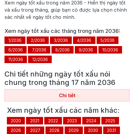
Xem ngày tốt xấu trong năm
2036
- Hiển thị ngày tốt
và xấu trong tháng, giúp bạn có được lựa chọn chính
xác nhất về ngày tốt cho mình.
Xem ngày tốt xấu các tháng trong năm
2036
:
1/2036
2/2036
3/2036
4/2036
5/2036
6/2036
7/2036
8/2036
9/2036
10/2036
11/2036
12/2036
Chi tiết những ngày tốt xấu nói
chung trong tháng
17
năm
2036
Chi tiết
Xem ngày tốt xấu các năm khác:
2020
2021
2022
2023
2024
2025
2026
2027
2028
2029
2030
2031