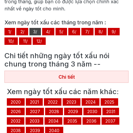
trong tháng, giúp bạn có được lựa chọn chính xác
nhất về ngày tốt cho mình.
Xem ngày tốt xấu các tháng trong năm
:
1/
2/
3/
4/
5/
6/
7/
8/
9/
10/
11/
12/
Chi tiết những ngày tốt xấu nói
chung trong tháng
3
năm
--
Chi tiết
Xem ngày tốt xấu các năm khác:
2020
2021
2022
2023
2024
2025
2026
2027
2028
2029
2030
2031
2032
2033
2034
2035
2036
2037
2038
2039
2040