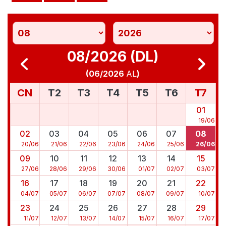
08/2026 (DL)
(
06/2026
AL
)
CN
T2
T3
T4
T5
T6
T7
01
19
/
06
02
03
04
05
06
07
08
20
/
06
21
/
06
22
/
06
23
/
06
24
/
06
25
/
06
26
/
06
09
10
11
12
13
14
15
27
/
06
28
/
06
29
/
06
30
/
06
01
/
07
02
/
07
03
/
07
16
17
18
19
20
21
22
04
/
07
05
/
07
06
/
07
07
/
07
08
/
07
09
/
07
10
/
07
23
24
25
26
27
28
29
11
/
07
12
/
07
13
/
07
14
/
07
15
/
07
16
/
07
17
/
07