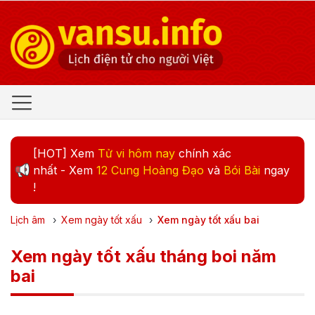
[HOT] Xem
Tử vi hôm nay
chính xác
nhất - Xem
12 Cung Hoàng Đạo
và
Bói Bài
ngay
!
Lịch âm
›
Xem ngày tốt xấu
›
Xem ngày tốt xấu
bai
Xem ngày tốt xấu tháng boi năm
bai