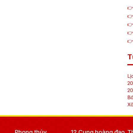
👉
👉
👉
👉
👉
T
Lị
20
20
Bó
Xô
Phong thủy
12 Cung hoàng đạo
T