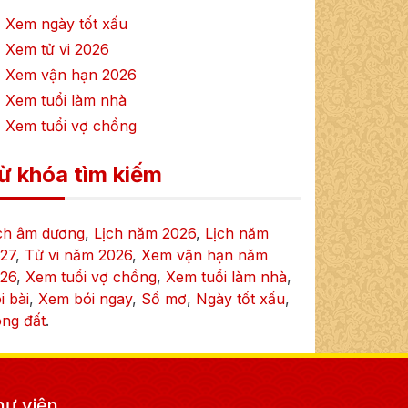
 Xem ngày tốt xấu
 Xem tử vi
2026
 Xem vận hạn
2026
 Xem tuổi làm nhà
 Xem tuổi vợ chồng
ừ khóa tìm kiếm
ch âm dương
,
Lịch năm
2026
,
Lịch năm
27
,
Tử vi năm
2026
,
Xem vận hạn năm
26
,
Xem tuổi vợ chồng
,
Xem tuổi làm nhà
,
i bài
,
Xem bói ngay
,
Sổ mơ
,
Ngày tốt xấu
,
ng đất
.
hư viện