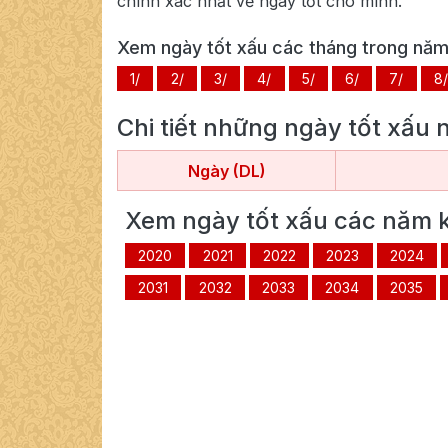
chính xác nhất về ngày tốt cho mình.
Xem ngày tốt xấu các tháng trong nă
1/
2/
3/
4/
5/
6/
7/
8/
Chi tiết những ngày tốt xấu
Ngày (DL)
Xem ngày tốt xấu các năm 
2020
2021
2022
2023
2024
2031
2032
2033
2034
2035