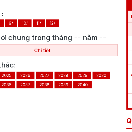
m
:
9/
10/
11/
12/
 nói chung trong tháng
--
năm
--
Chi tiết
khác:
2025
2026
2027
2028
2029
2030
2036
2037
2038
2039
2040
Q