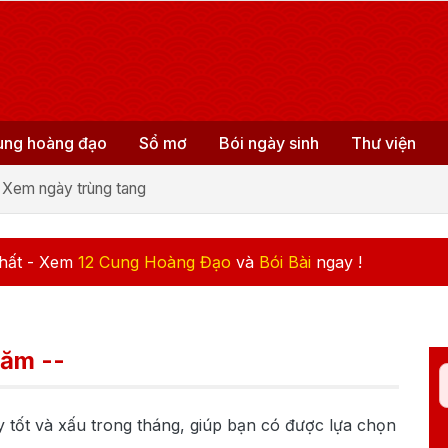
ung hoàng đạo
Sổ mơ
Bói ngày sinh
Thư viện
Xem ngày trùng tang
hất - Xem
12 Cung Hoàng Đạo
và
Bói Bài
ngay !
năm --
ày tốt và xấu trong tháng, giúp bạn có được lựa chọn