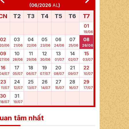
(
06/2026
AL
)
CN
T2
T3
T4
T5
T6
T7
01
19
/
06
02
03
04
05
06
07
08
20
/
06
21
/
06
22
/
06
23
/
06
24
/
06
25
/
06
26
/
06
09
10
11
12
13
14
15
27
/
06
28
/
06
29
/
06
30
/
06
01
/
07
02
/
07
03
/
07
16
17
18
19
20
21
22
04
/
07
05
/
07
06
/
07
07
/
07
08
/
07
09
/
07
10
/
07
23
24
25
26
27
28
29
11
/
07
12
/
07
13
/
07
14
/
07
15
/
07
16
/
07
17
/
07
30
31
18
/
07
19
/
07
uan tâm nhất