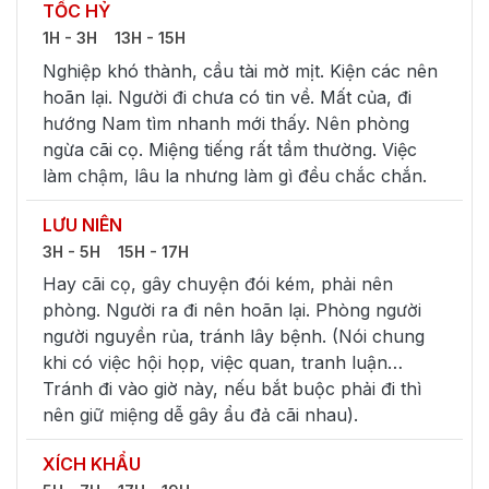
TỐC HỶ
1H - 3H
13H - 15H
Nghiệp khó thành, cầu tài mờ mịt. Kiện các nên
hoãn lại. Người đi chưa có tin về. Mất của, đi
hướng Nam tìm nhanh mới thấy. Nên phòng
ngừa cãi cọ. Miệng tiếng rất tầm thường. Việc
làm chậm, lâu la nhưng làm gì đều chắc chắn.
LƯU NIÊN
3H - 5H
15H - 17H
Hay cãi cọ, gây chuyện đói kém, phải nên
phòng. Người ra đi nên hoãn lại. Phòng người
người nguyền rủa, tránh lây bệnh. (Nói chung
khi có việc hội họp, việc quan, tranh luận…
Tránh đi vào giờ này, nếu bắt buộc phải đi thì
nên giữ miệng dễ gây ẩu đả cãi nhau).
XÍCH KHẨU