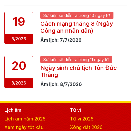
Sự kiện
sẽ
diễn ra trong
10 ngày
tới
19
Cách mạng tháng 8 (Ngày
Công an nhân dân)
8
/
2026
Âm lịch:
7
/
7
/
2026
Sự kiện
sẽ
diễn ra trong
11 ngày
tới
20
Ngày sinh chủ tịch Tôn Đức
Thắng
8
/
2026
Âm lịch:
8
/
7
/
2026
Lịch âm
Tử vi
Lịch âm năm
2026
Tử vi
2026
Xem ngày tốt xấu
Xông đất
2026