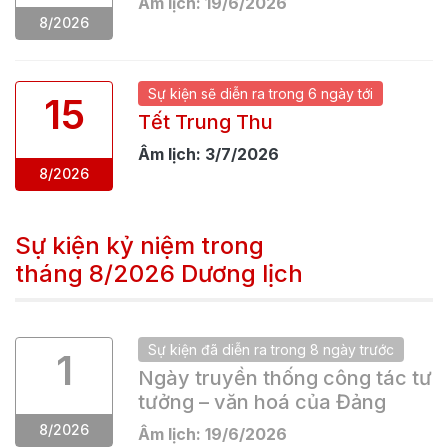
Âm lịch:
19
/
6
/
2026
8
/
2026
Sự kiện
sẽ
diễn ra trong
6 ngày
tới
15
Tết Trung Thu
Âm lịch:
3
/
7
/
2026
8
/
2026
Sự kiện kỷ niệm trong
tháng
8/2026
Dương lịch
Sự kiện
đã
diễn ra trong
8 ngày
trước
1
Ngày truyền thống công tác tư
tưởng – văn hoá của Đảng
8
/
2026
Âm lịch:
19
/
6
/
2026