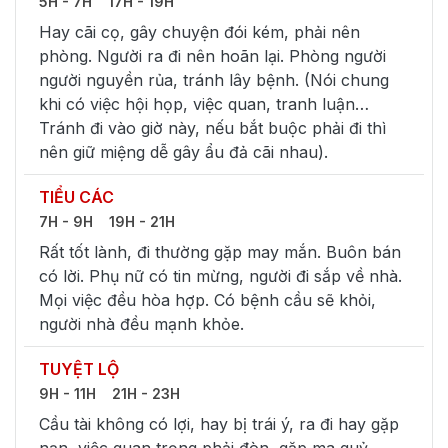
5H - 7H
17H - 19H
Hay cãi cọ, gây chuyện đói kém, phải nên
phòng. Người ra đi nên hoãn lại. Phòng người
người nguyền rủa, tránh lây bệnh. (Nói chung
khi có việc hội họp, việc quan, tranh luận…
Tránh đi vào giờ này, nếu bắt buộc phải đi thì
nên giữ miệng dễ gây ẩu đả cãi nhau).
TIỂU CÁC
7H - 9H
19H - 21H
Rất tốt lành, đi thường gặp may mắn. Buôn bán
có lời. Phụ nữ có tin mừng, người đi sắp về nhà.
Mọi việc đều hòa hợp. Có bệnh cầu sẽ khỏi,
người nhà đều mạnh khỏe.
TUYỆT LỘ
9H - 11H
21H - 23H
Cầu tài không có lợi, hay bị trái ý, ra đi hay gặp
nạn, việc quan trọng phải đòn, gặp ma quỷ