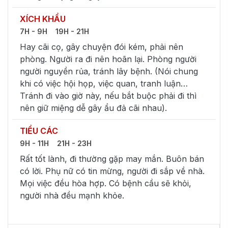
XÍCH KHẨU
7H - 9H
19H - 21H
Hay cãi cọ, gây chuyện đói kém, phải nên
phòng. Người ra đi nên hoãn lại. Phòng người
người nguyền rủa, tránh lây bệnh. (Nói chung
khi có việc hội họp, việc quan, tranh luận…
Tránh đi vào giờ này, nếu bắt buộc phải đi thì
nên giữ miệng dễ gây ẩu đả cãi nhau).
TIỂU CÁC
9H - 11H
21H - 23H
Rất tốt lành, đi thường gặp may mắn. Buôn bán
có lời. Phụ nữ có tin mừng, người đi sắp về nhà.
Mọi việc đều hòa hợp. Có bệnh cầu sẽ khỏi,
người nhà đều mạnh khỏe.