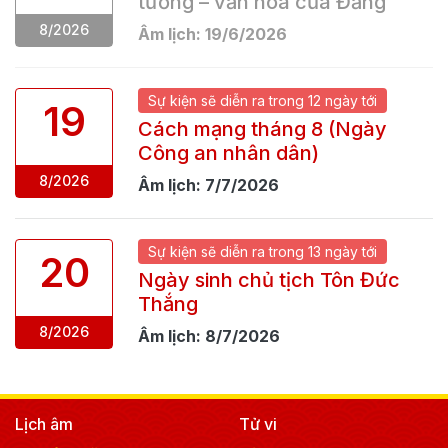
tưởng – văn hoá của Đảng
8
/
2026
Âm lịch:
19
/
6
/
2026
Sự kiện
sẽ
diễn ra trong
12 ngày
tới
19
Cách mạng tháng 8 (Ngày
Công an nhân dân)
8
/
2026
Âm lịch:
7
/
7
/
2026
Sự kiện
sẽ
diễn ra trong
13 ngày
tới
20
Ngày sinh chủ tịch Tôn Đức
Thắng
8
/
2026
Âm lịch:
8
/
7
/
2026
Lịch âm
Tử vi