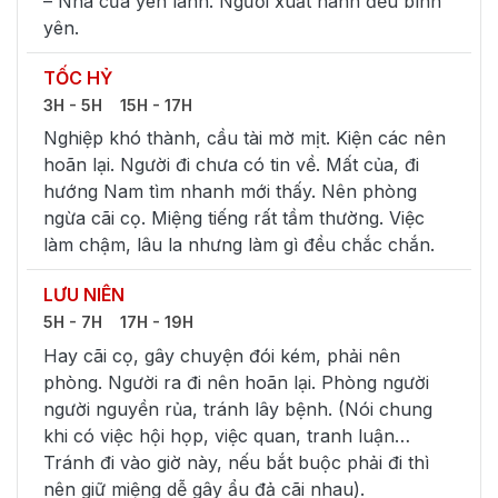
– Nhà cửa yên lành. Người xuất hành đều bình
yên.
TỐC HỶ
3H - 5H
15H - 17H
Nghiệp khó thành, cầu tài mờ mịt. Kiện các nên
hoãn lại. Người đi chưa có tin về. Mất của, đi
hướng Nam tìm nhanh mới thấy. Nên phòng
ngừa cãi cọ. Miệng tiếng rất tầm thường. Việc
làm chậm, lâu la nhưng làm gì đều chắc chắn.
LƯU NIÊN
5H - 7H
17H - 19H
Hay cãi cọ, gây chuyện đói kém, phải nên
phòng. Người ra đi nên hoãn lại. Phòng người
người nguyền rủa, tránh lây bệnh. (Nói chung
khi có việc hội họp, việc quan, tranh luận…
Tránh đi vào giờ này, nếu bắt buộc phải đi thì
nên giữ miệng dễ gây ẩu đả cãi nhau).