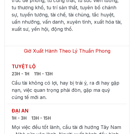
trúc đê phòng, tu cung thất, tu sức viên tường,
tu thương khố, tu trí sản thất, tuyên bố chánh
sự, tuyển tướng, tài chế, tài chủng, tắc huyệt,
uấn nhưỡng, vấn danh, xuyên tỉnh, xuất hóa tài,
xuất sư, yến hội, động thổ.
Giờ Xuất Hành Theo Lý Thuần Phong
TUYỆT LỘ
23H - 1H
11H - 13H
Cầu tài không có lợi, hay bị trái ý, ra đi hay gặp
nạn, việc quan trọng phải đòn, gặp ma quỷ
cúng tế mới an.
ĐẠI AN
1H - 3H
13H - 15H
Mọi việc đều tốt lành, cầu tài đi hướng Tây Nam