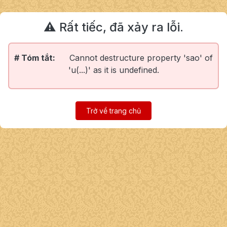
⚠️ Rất tiếc, đã xảy ra lỗi.
# Tóm tắt:
Cannot destructure property 'sao' of
'u(...)' as it is undefined.
Trở về trang chủ