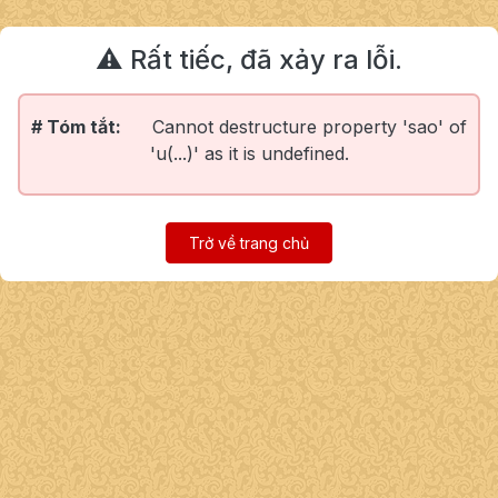
⚠️ Rất tiếc, đã xảy ra lỗi.
# Tóm tắt:
Cannot destructure property 'sao' of
'u(...)' as it is undefined.
Trở về trang chủ