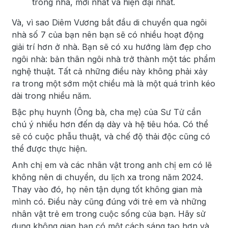
trong nhà, mới nhất và hiện đại nhất.
Và, vì sao Diêm Vương bắt đầu di chuyển qua ngôi
nhà số 7 của bạn nên bạn sẽ có nhiều hoạt động
giải trí hơn ở nhà. Bạn sẽ có xu hướng làm đẹp cho
ngôi nhà: bản thân ngôi nhà trở thành một tác phẩm
nghệ thuật. Tất cả những điều này không phải xảy
ra trong một sớm một chiều mà là một quá trình kéo
dài trong nhiều năm.
Bậc phụ huynh (Ông bà, cha mẹ) của Sư Tử cần
chú ý nhiều hơn đến dạ dày và hệ tiêu hóa. Có thể
sẽ có cuộc phẫu thuật, và chế độ thải độc cũng có
thể được thực hiện.
Anh chị em và các nhân vật trong anh chị em có lẽ
không nên di chuyển, du lịch xa trong năm 2024.
Thay vào đó, họ nên tận dụng tốt không gian mà
mình có. Điều này cũng đúng với trẻ em và những
nhân vật trẻ em trong cuộc sống của bạn. Hãy sử
dụng không gian bạn có một cách sáng tạo hơn và