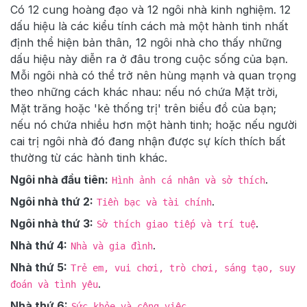
Có 12 cung hoàng đạo và 12 ngôi nhà kinh nghiệm. 12
dấu hiệu là các kiểu tính cách mà một hành tinh nhất
định thể hiện bản thân, 12 ngôi nhà cho thấy những
dấu hiệu này diễn ra ở đâu trong cuộc sống của bạn.
Mỗi ngôi nhà có thể trở nên hùng mạnh và quan trọng
theo những cách khác nhau: nếu nó chứa Mặt trời,
Mặt trăng hoặc 'kẻ thống trị' trên biểu đồ của bạn;
nếu nó chứa nhiều hơn một hành tinh; hoặc nếu người
cai trị ngôi nhà đó đang nhận được sự kích thích bất
thường từ các hành tinh khác.
Ngôi nhà đầu tiên:
.
Hình ảnh cá nhân và sở thích
Ngôi nhà thứ 2:
.
Tiền bạc và tài chính
Ngôi nhà thứ 3:
.
Sở thích giao tiếp và trí tuệ
Nhà thứ 4:
.
Nhà và gia đình
Nhà thứ 5:
Trẻ em, vui chơi, trò chơi, sáng tạo, suy
.
đoán và tình yêu
Nhà thứ 6:
.
Sức khỏe và công việc