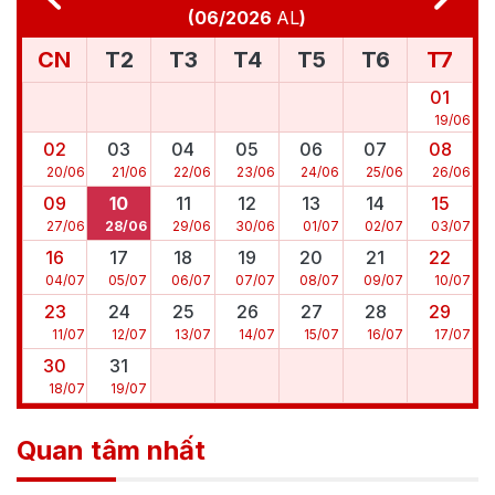
(
06/2026
AL
)
CN
T2
T3
T4
T5
T6
T7
01
19
/
06
02
03
04
05
06
07
08
20
/
06
21
/
06
22
/
06
23
/
06
24
/
06
25
/
06
26
/
06
09
10
11
12
13
14
15
27
/
06
28
/
06
29
/
06
30
/
06
01
/
07
02
/
07
03
/
07
16
17
18
19
20
21
22
04
/
07
05
/
07
06
/
07
07
/
07
08
/
07
09
/
07
10
/
07
23
24
25
26
27
28
29
11
/
07
12
/
07
13
/
07
14
/
07
15
/
07
16
/
07
17
/
07
30
31
18
/
07
19
/
07
Quan tâm nhất